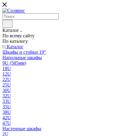
Каталог
По всему сайту
По каталогу
Каталог
Шкафы и стойки 19"
Напольные шкафы
9U (585мм)
18U
12U
22U
25U
30U
32U
33U
35U
38U
42U
47U
Настенные шкафы
2U