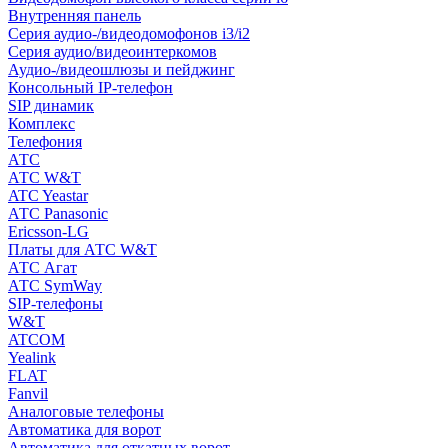
Внутренняя панель
Серия аудио-/видеодомофонов i3/i2
Серия аудио/видеоинтеркомов
Аудио-/видеошлюзы и пейджинг
Консольный IP-телефон
SIP динамик
Комплекс
Телефония
АТС
АТС W&T
ATC Yeastar
АТС Panasonic
Ericsson-LG
Платы для АТС W&T
АТС Агат
АТС SymWay
SIP-телефоны
W&T
ATCOM
Yealink
FLAT
Fanvil
Аналоговые телефоны
Автоматика для ворот
Автоматика для откатных ворот