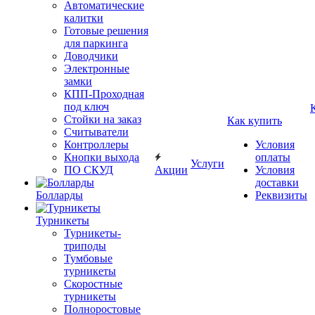
Автоматические
калитки
Готовые решения
для паркинга
Доводчики
Электронные
замки
КПП-Проходная
под ключ
Стойки на заказ
Как купить
Считыватели
Контроллеры
Условия
Кнопки выхода
оплаты
Услуги
ПО СКУД
Акции
Условия
доставки
Болларды
Реквизиты
Турникеты
Турникеты-
триподы
Тумбовые
турникеты
Скоростные
турникеты
Полноростовые