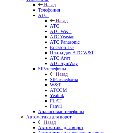
Назад
Телефония
АТС
Назад
АТС
АТС W&T
ATC Yeastar
АТС Panasonic
Ericsson-LG
Платы для АТС W&T
АТС Агат
АТС SymWay
SIP-телефоны
Назад
SIP-телефоны
W&T
ATCOM
Yealink
FLAT
Fanvil
Аналоговые телефоны
Автоматика для ворот
Назад
Автоматика для ворот
Автоматика для откатных ворот