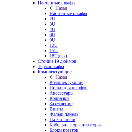
Настенные шкафы
Назад
Настенные шкафы
2U
3U
4U
6U
9U
12U
15U
18U(nas)
Стойки 19 дюймов
Термошкафы
Комплектующие
Назад
Комплектующие
Полки для шкафов
Акссесуары
Колпачки
Заземление
Винты
Фальш панель
Патч-панели
Кабельные организаторы
Блоки розеток