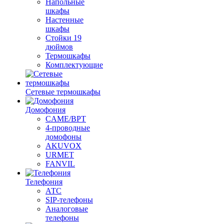
Напольные
шкафы
Настенные
шкафы
Стойки 19
дюймов
Термошкафы
Комплектующие
Сетевые термошкафы
Домофония
CAME/BPT
4-проводные
домофоны
AKUVOX
URMET
FANVIL
Телефония
АТС
SIP-телефоны
Аналоговые
телефоны