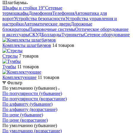
Шлагбаумы
Шкафы и стойки 19"
Сетевые
термошкафы
Домофония
Телефония
Автоматика для
ворот
Устройства безопасности
Устройства управления и
настройки
Автоматические двери
Дорожные
блокираторы
Парковочные системы
Оптическое оборудование
и аксессуары
СКУД
Болларды
Турникеты
Сетевое оборудование
Комплекты шлагбаумов
14 товаров
Стрелы
7 товаров
Тумбы
11 товаров
Комплектующие
11 товаров
Фильтр
По умолчанию (убывание)
По популярности (убывание)
По популярности (возрастание)
По алфавиту (убывание)
По алфавиту (возрастание)
По цене (убывание)
По цене (возрастание)
По умолчанию (убывание)
По умолчанию (возрастание)