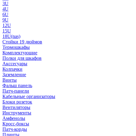
3U
4U
6U
9U
12U
15U
18U(nas)
Стойки 19 дюймов
Термошкафы
Комплектующие
Полки для шкафов
Акссесуары
Колпачки
Заземление
Винты
Фальш панель
Патч-панели
Кабельные организаторы
Блоки розеток
Вентиляторы
Инструменты
Амфенолы
Кросс-боксы
Патч-корды
Плинты