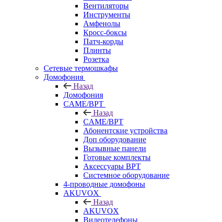
Вентиляторы
Инструменты
Амфенолы
Кросс-боксы
Патч-корды
Плинты
Розетка
Сетевые термошкафы
Домофония
Назад
Домофония
CAME/BPT
Назад
CAME/BPT
Абонентские устройства
Доп оборудование
Вызывные панели
Готовые комплекты
Аксессуары BPT
Системное оборудование
4-проводные домофоны
AKUVOX
Назад
AKUVOX
Видеотелефоны