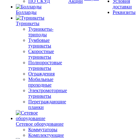
ПО СКУД
Акции
Условия
доставки
Болларды
Реквизиты
Турникеты
Турникеты-
триподы
Тумбовые
турникеты
Скоростные
турникеты
Полноростовые
турникеты
Ограждения
Мобильные
проходные
Электромоторные
турникеты
Переграждающие
планки
Сетевое оборудование
Коммутаторы
Комплектующие