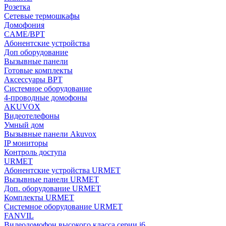
Розетка
Сетевые термошкафы
Домофония
CAME/BPT
Абонентские устройства
Доп оборудование
Вызывные панели
Готовые комплекты
Аксессуары BPT
Системное оборудование
4-проводные домофоны
AKUVOX
Видеотелефоны
Умный дом
Вызывные панели Akuvox
IP мониторы
Контроль доступа
URMET
Абонентские устройства URMET
Вызывные панели URMET
Доп. оборудование URMET
Комплекты URMET
Системное оборудование URMET
FANVIL
Видеодомофон высокого класса серии i6