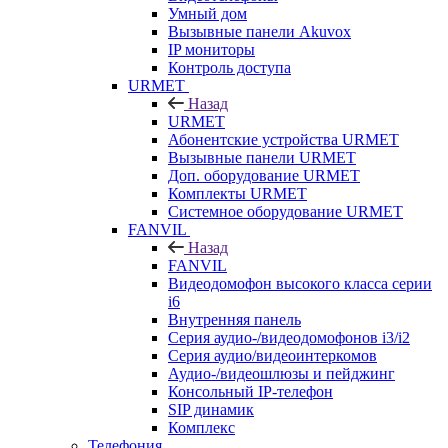
Умный дом
Вызывные панели Akuvox
IP мониторы
Контроль доступа
URMET
Назад
URMET
Абонентские устройства URMET
Вызывные панели URMET
Доп. оборудование URMET
Комплекты URMET
Системное оборудование URMET
FANVIL
Назад
FANVIL
Видеодомофон высокого класса серии
i6
Внутренняя панель
Серия аудио-/видеодомофонов i3/i2
Серия аудио/видеоинтеркомов
Аудио-/видеошлюзы и пейджинг
Консольный IP-телефон
SIP динамик
Комплекс
Телефония