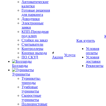
Автоматические
калитки
Готовые решения
для паркинга
Доводчики
Электронные
замки
КПП-Проходная
под ключ
Стойки на заказ
Как купить
Считыватели
Контроллеры
Условия
Кнопки выхода
оплаты
Услуги
ПО СКУД
Акции
Условия
доставки
Болларды
Реквизиты
Турникеты
Турникеты-
триподы
Тумбовые
турникеты
Скоростные
турникеты
Полноростовые