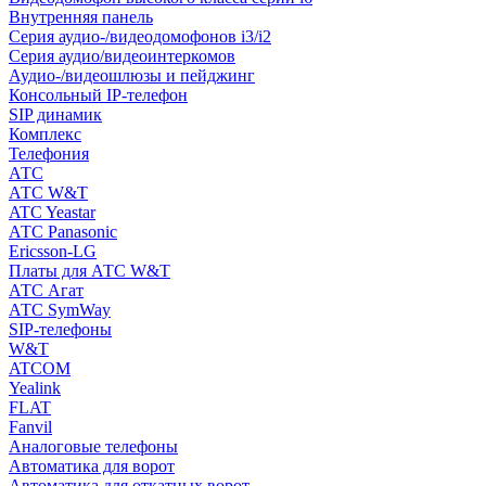
Внутренняя панель
Серия аудио-/видеодомофонов i3/i2
Серия аудио/видеоинтеркомов
Аудио-/видеошлюзы и пейджинг
Консольный IP-телефон
SIP динамик
Комплекс
Телефония
АТС
АТС W&T
ATC Yeastar
АТС Panasonic
Ericsson-LG
Платы для АТС W&T
АТС Агат
АТС SymWay
SIP-телефоны
W&T
ATCOM
Yealink
FLAT
Fanvil
Аналоговые телефоны
Автоматика для ворот
Автоматика для откатных ворот