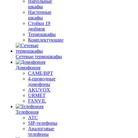
Напольные
шкафы
Настенные
шкафы
Стойки 19
дюймов
Термошкафы
Комплектующие
Сетевые термошкафы
Домофония
CAME/BPT
4-проводные
домофоны
AKUVOX
URMET
FANVIL
Телефония
АТС
SIP-телефоны
Аналоговые
телефоны