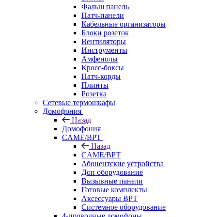
Фальш панель
Патч-панели
Кабельные организаторы
Блоки розеток
Вентиляторы
Инструменты
Амфенолы
Кросс-боксы
Патч-корды
Плинты
Розетка
Сетевые термошкафы
Домофония
Назад
Домофония
CAME/BPT
Назад
CAME/BPT
Абонентские устройства
Доп оборудование
Вызывные панели
Готовые комплекты
Аксессуары BPT
Системное оборудование
4-проводные домофоны