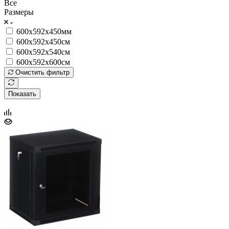
Все
Размеры
600х592х450мм
600х592х450см
600х592х540см
600х592х600см
Очистить фильтр
Показать