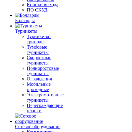
Кнопки выхода
ПО СКУД
Болларды
Турникеты
Турникеты-
триподы
Тумбовые
турникеты
Скоростные
турникеты
Полноростовые
турникеты
Ограждения
Мобильные
проходные
Электромоторные
турникеты
Переграждающие
планки
Сетевое оборудование
Коммутаторы