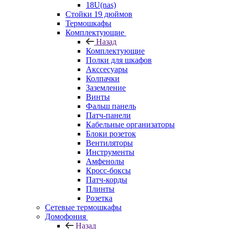
18U(nas)
Стойки 19 дюймов
Термошкафы
Комплектующие
Назад
Комплектующие
Полки для шкафов
Акссесуары
Колпачки
Заземление
Винты
Фальш панель
Патч-панели
Кабельные организаторы
Блоки розеток
Вентиляторы
Инструменты
Амфенолы
Кросс-боксы
Патч-корды
Плинты
Розетка
Сетевые термошкафы
Домофония
Назад