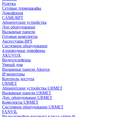
Розетка
Сетевые термошкафы
Домофония
CAME/BPT
Абонентские устройства
Доп оборудование
Вызывные панели
Готовые комплекты
Аксессуары BPT
Системное оборудование
4-проводные домофоны
AKUVOX
Видеотелефоны
Умный дом
Вызывные панели Akuvox
IP мониторы
Контроль доступа
URMET
Абонентские устройства URMET
Вызывные панели URMET
Доп. оборудование URMET
Комплекты URMET
Системное оборудование URMET
FANVIL
Видеодомофон высокого класса серии i6