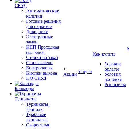
СКУД
Автоматические
калитки
Готовые решения
для паркинга
Доводчики
Электронные
замки
КПП-Проходная
под ключ
Как купить
Стойки на заказ
Считыватели
Условия
Контроллеры
оплаты
Услуги
Кнопки выхода
Акции
Условия
ПО СКУД
доставки
Реквизиты
Болларды
Турникеты
Турникеты-
триподы
Тумбовые
турникеты
Скоростные