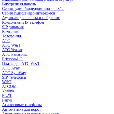
Внутренняя панель
Серия аудио-/видеодомофонов i3/i2
Серия аудио/видеоинтеркомов
Аудио-/видеошлюзы и пейджинг
Консольный IP-телефон
SIP динамик
Комплекс
Телефония
АТС
АТС W&T
ATC Yeastar
АТС Panasonic
Ericsson-LG
Платы для АТС W&T
АТС Агат
АТС SymWay
SIP-телефоны
W&T
ATCOM
Yealink
FLAT
Fanvil
Аналоговые телефоны
Автоматика для ворот
Автоматика для откатных ворот