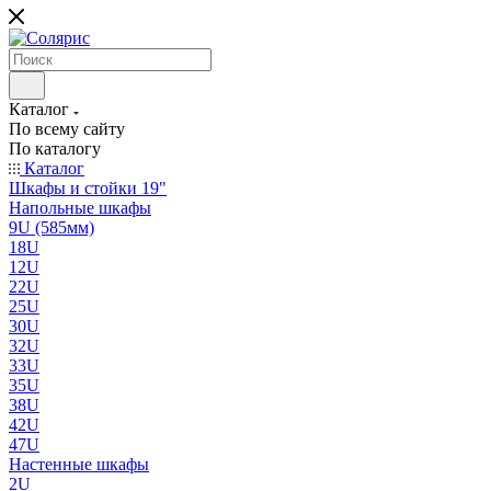
Каталог
По всему сайту
По каталогу
Каталог
Шкафы и стойки 19"
Напольные шкафы
9U (585мм)
18U
12U
22U
25U
30U
32U
33U
35U
38U
42U
47U
Настенные шкафы
2U