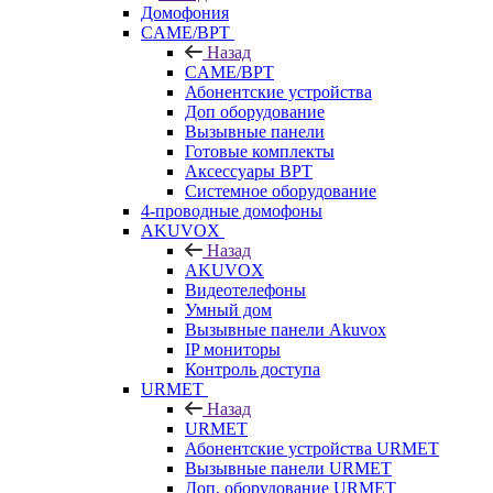
Домофония
CAME/BPT
Назад
CAME/BPT
Абонентские устройства
Доп оборудование
Вызывные панели
Готовые комплекты
Аксессуары BPT
Системное оборудование
4-проводные домофоны
AKUVOX
Назад
AKUVOX
Видеотелефоны
Умный дом
Вызывные панели Akuvox
IP мониторы
Контроль доступа
URMET
Назад
URMET
Абонентские устройства URMET
Вызывные панели URMET
Доп. оборудование URMET