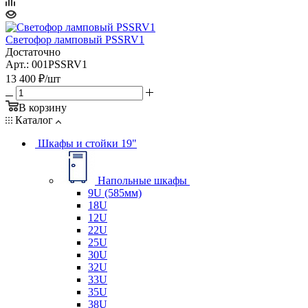
Светофор ламповый PSSRV1
Достаточно
Арт.: 001PSSRV1
13 400
₽
/шт
В корзину
Каталог
Шкафы и стойки 19"
Напольные шкафы
9U (585мм)
18U
12U
22U
25U
30U
32U
33U
35U
38U