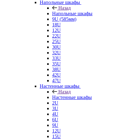
Напольные шкафы
Назад
Напольные шкафы
9U (585мм)
18U
12U
22U
25U
30U
32U
33U
35U
38U
42U
47U
Настенные шкафы
Назад
Настенные шкафы
2U
3U
4U
6U
9U
12U
15U