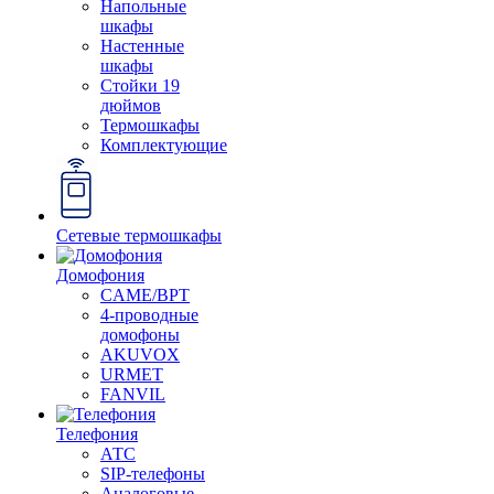
Напольные
шкафы
Настенные
шкафы
Стойки 19
дюймов
Термошкафы
Комплектующие
Сетевые термошкафы
Домофония
CAME/BPT
4-проводные
домофоны
AKUVOX
URMET
FANVIL
Телефония
АТС
SIP-телефоны
Аналоговые