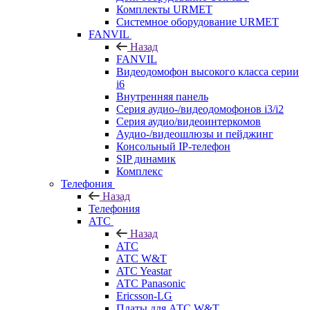
Комплекты URMET
Системное оборудование URMET
FANVIL
Назад
FANVIL
Видеодомофон высокого класса серии
i6
Внутренняя панель
Серия аудио-/видеодомофонов i3/i2
Серия аудио/видеоинтеркомов
Аудио-/видеошлюзы и пейджинг
Консольный IP-телефон
SIP динамик
Комплекс
Телефония
Назад
Телефония
АТС
Назад
АТС
АТС W&T
ATC Yeastar
АТС Panasonic
Ericsson-LG
Платы для АТС W&T