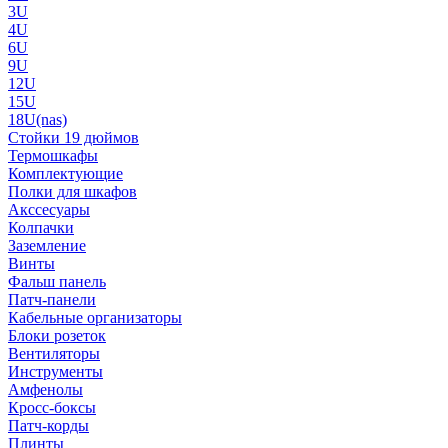
3U
4U
6U
9U
12U
15U
18U(nas)
Стойки 19 дюймов
Термошкафы
Комплектующие
Полки для шкафов
Акссесуары
Колпачки
Заземление
Винты
Фальш панель
Патч-панели
Кабельные организаторы
Блоки розеток
Вентиляторы
Инструменты
Амфенолы
Кросс-боксы
Патч-корды
Плинты