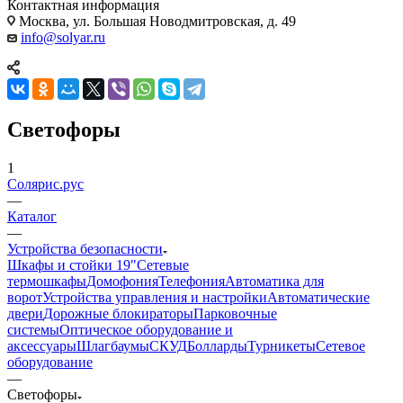
Контактная информация
Москва, ул. Большая Новодмитровская, д. 49
info@solyar.ru
Светофоры
1
Солярис.рус
—
Каталог
—
Устройства безопасности
Шкафы и стойки 19"
Сетевые
термошкафы
Домофония
Телефония
Автоматика для
ворот
Устройства управления и настройки
Автоматические
двери
Дорожные блокираторы
Парковочные
системы
Оптическое оборудование и
аксессуары
Шлагбаумы
СКУД
Болларды
Турникеты
Сетевое
оборудование
—
Светофоры