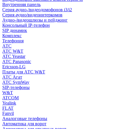
Внутренняя панель
Серия аудио-/видеодомофонов i3/i2
Серия аудио/видеоинтеркомов
Аудио-/видеошлюзы и пейджинг
Консольный IP-телефон
SIP динамик
Комплекс
Телефония
АТС
АТС W&T
ATC Yeastar
АТС Panasonic
Ericsson-LG
Платы для АТС W&T
АТС Агат
АТС SymWay
SIP-телефоны
W&T
ATCOM
Yealink
FLAT
Fanvil
Аналоговые телефоны
Автоматика для ворот
Автоматика для откатных ворот