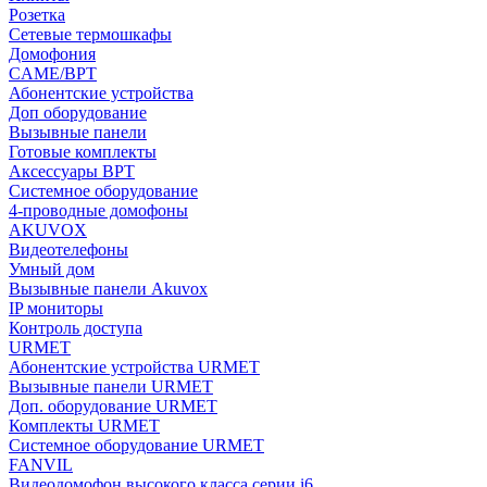
Розетка
Сетевые термошкафы
Домофония
CAME/BPT
Абонентские устройства
Доп оборудование
Вызывные панели
Готовые комплекты
Аксессуары BPT
Системное оборудование
4-проводные домофоны
AKUVOX
Видеотелефоны
Умный дом
Вызывные панели Akuvox
IP мониторы
Контроль доступа
URMET
Абонентские устройства URMET
Вызывные панели URMET
Доп. оборудование URMET
Комплекты URMET
Системное оборудование URMET
FANVIL
Видеодомофон высокого класса серии i6