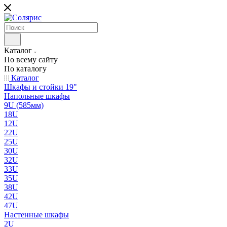
Каталог
По всему сайту
По каталогу
Каталог
Шкафы и стойки 19"
Напольные шкафы
9U (585мм)
18U
12U
22U
25U
30U
32U
33U
35U
38U
42U
47U
Настенные шкафы
2U