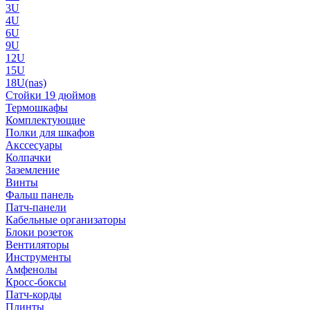
3U
4U
6U
9U
12U
15U
18U(nas)
Стойки 19 дюймов
Термошкафы
Комплектующие
Полки для шкафов
Акссесуары
Колпачки
Заземление
Винты
Фальш панель
Патч-панели
Кабельные организаторы
Блоки розеток
Вентиляторы
Инструменты
Амфенолы
Кросс-боксы
Патч-корды
Плинты