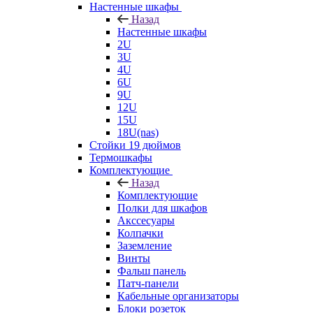
Настенные шкафы
Назад
Настенные шкафы
2U
3U
4U
6U
9U
12U
15U
18U(nas)
Стойки 19 дюймов
Термошкафы
Комплектующие
Назад
Комплектующие
Полки для шкафов
Акссесуары
Колпачки
Заземление
Винты
Фальш панель
Патч-панели
Кабельные организаторы
Блоки розеток