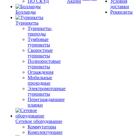
ПО СКУД
Акции
Условия
доставки
Болларды
Реквизиты
Турникеты
Турникеты-
триподы
Тумбовые
турникеты
Скоростные
турникеты
Полноростовые
турникеты
Ограждения
Мобильные
проходные
Электромоторные
турникеты
Переграждающие
планки
Сетевое оборудование
Коммутаторы
Комплектующие