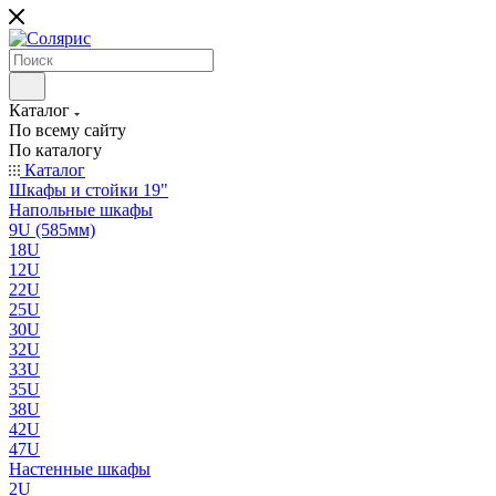
Каталог
По всему сайту
По каталогу
Каталог
Шкафы и стойки 19"
Напольные шкафы
9U (585мм)
18U
12U
22U
25U
30U
32U
33U
35U
38U
42U
47U
Настенные шкафы
2U