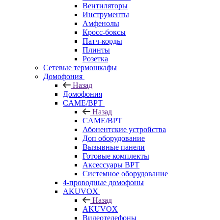
Вентиляторы
Инструменты
Амфенолы
Кросс-боксы
Патч-корды
Плинты
Розетка
Сетевые термошкафы
Домофония
Назад
Домофония
CAME/BPT
Назад
CAME/BPT
Абонентские устройства
Доп оборудование
Вызывные панели
Готовые комплекты
Аксессуары BPT
Системное оборудование
4-проводные домофоны
AKUVOX
Назад
AKUVOX
Видеотелефоны