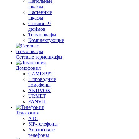
Напольные
шкафы
Настенные
шкафы
Стойки 19
дюймов
Термошкафы
Комплектующие
Сетевые термошкафы
Домофония
CAME/BPT
4-проводные
домофоны
AKUVOX
URMET
FANVIL
Телефония
АТС
SIP-телефоны
Аналоговые
телефоны