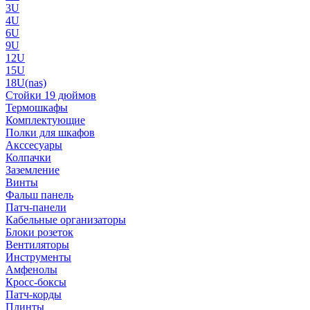
3U
4U
6U
9U
12U
15U
18U(nas)
Стойки 19 дюймов
Термошкафы
Комплектующие
Полки для шкафов
Акссесуары
Колпачки
Заземление
Винты
Фальш панель
Патч-панели
Кабельные организаторы
Блоки розеток
Вентиляторы
Инструменты
Амфенолы
Кросс-боксы
Патч-корды
Плинты