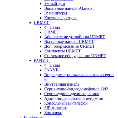
Умный дом
Вызывные панели Akuvox
IP мониторы
Контроль доступа
URMET
Назад
URMET
Абонентские устройства URMET
Вызывные панели URMET
Доп. оборудование URMET
Комплекты URMET
Системное оборудование URMET
FANVIL
Назад
FANVIL
Видеодомофон высокого класса серии
i6
Внутренняя панель
Серия аудио-/видеодомофонов i3/i2
Серия аудио/видеоинтеркомов
Аудио-/видеошлюзы и пейджинг
Консольный IP-телефон
SIP динамик
Комплекс
Телефония