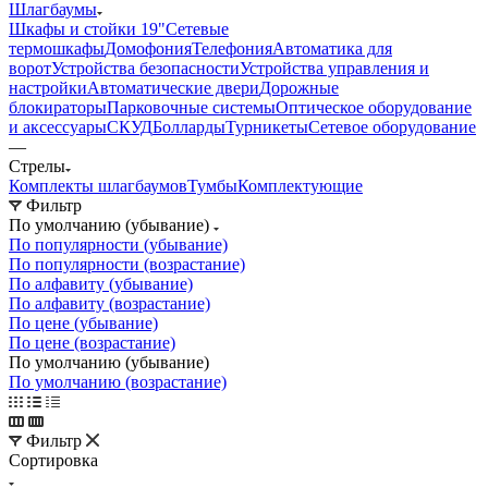
Шлагбаумы
Шкафы и стойки 19"
Сетевые
термошкафы
Домофония
Телефония
Автоматика для
ворот
Устройства безопасности
Устройства управления и
настройки
Автоматические двери
Дорожные
блокираторы
Парковочные системы
Оптическое оборудование
и аксессуары
СКУД
Болларды
Турникеты
Сетевое оборудование
—
Стрелы
Комплекты шлагбаумов
Тумбы
Комплектующие
Фильтр
По умолчанию (убывание)
По популярности (убывание)
По популярности (возрастание)
По алфавиту (убывание)
По алфавиту (возрастание)
По цене (убывание)
По цене (возрастание)
По умолчанию (убывание)
По умолчанию (возрастание)
Фильтр
Сортировка