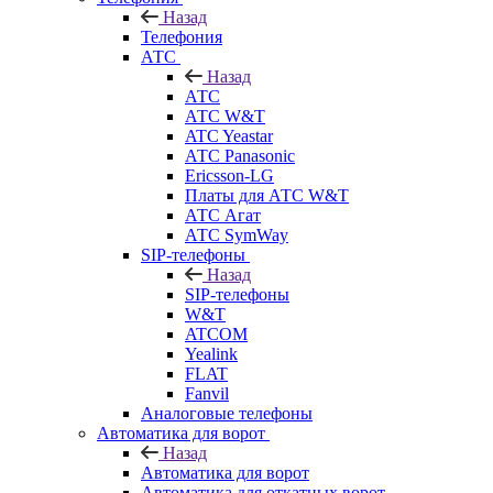
Назад
Телефония
АТС
Назад
АТС
АТС W&T
ATC Yeastar
АТС Panasonic
Ericsson-LG
Платы для АТС W&T
АТС Агат
АТС SymWay
SIP-телефоны
Назад
SIP-телефоны
W&T
ATCOM
Yealink
FLAT
Fanvil
Аналоговые телефоны
Автоматика для ворот
Назад
Автоматика для ворот
Автоматика для откатных ворот