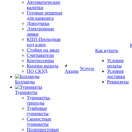
Автоматические
калитки
Готовые решения
для паркинга
Доводчики
Электронные
замки
КПП-Проходная
под ключ
Стойки на заказ
Как купить
Считыватели
Контроллеры
Условия
Кнопки выхода
оплаты
Услуги
ПО СКУД
Акции
Условия
доставки
Болларды
Реквизиты
Турникеты
Турникеты-
триподы
Тумбовые
турникеты
Скоростные
турникеты
Полноростовые