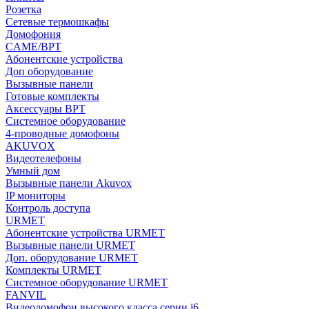
Розетка
Сетевые термошкафы
Домофония
CAME/BPT
Абонентские устройства
Доп оборудование
Вызывные панели
Готовые комплекты
Аксессуары BPT
Системное оборудование
4-проводные домофоны
AKUVOX
Видеотелефоны
Умный дом
Вызывные панели Akuvox
IP мониторы
Контроль доступа
URMET
Абонентские устройства URMET
Вызывные панели URMET
Доп. оборудование URMET
Комплекты URMET
Системное оборудование URMET
FANVIL
Видеодомофон высокого класса серии i6