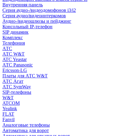
Внутренняя панель
Серия аудио-/видеодомофонов i3/i2
Серия аудио/видеоинтеркомов
Аудио-/видеошлюзы и пейджинг
Консольный IP-телефон
SIP динамик
Комплекс
Телефония
АТС
АТС W&T
ATC Yeastar
АТС Panasonic
Ericsson-LG
Платы для АТС W&T
АТС Агат
АТС SymWay
SIP-телефоны
W&T
ATCOM
Yealink
FLAT
Fanvil
Аналоговые телефоны
Автоматика для ворот
Автоматика для откатных ворот