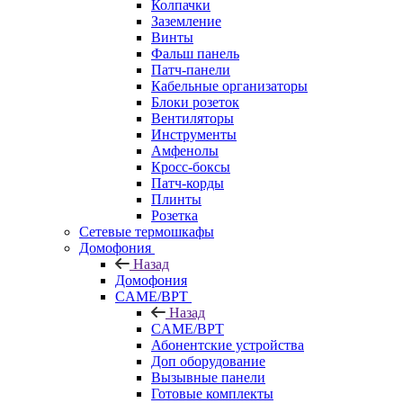
Колпачки
Заземление
Винты
Фальш панель
Патч-панели
Кабельные организаторы
Блоки розеток
Вентиляторы
Инструменты
Амфенолы
Кросс-боксы
Патч-корды
Плинты
Розетка
Сетевые термошкафы
Домофония
Назад
Домофония
CAME/BPT
Назад
CAME/BPT
Абонентские устройства
Доп оборудование
Вызывные панели
Готовые комплекты