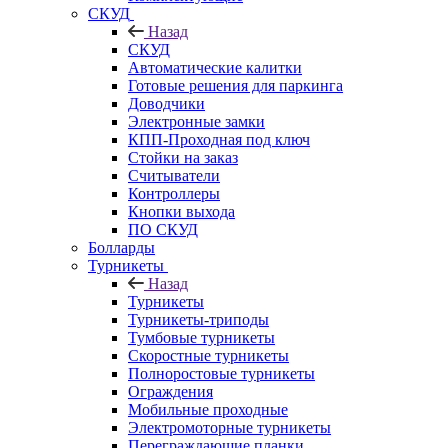
СКУД
Назад
СКУД
Автоматические калитки
Готовые решения для паркинга
Доводчики
Электронные замки
КПП-Проходная под ключ
Стойки на заказ
Считыватели
Контроллеры
Кнопки выхода
ПО СКУД
Болларды
Турникеты
Назад
Турникеты
Турникеты-триподы
Тумбовые турникеты
Скоростные турникеты
Полноростовые турникеты
Ограждения
Мобильные проходные
Электромоторные турникеты
Переграждающие планки