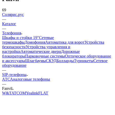
69
Солярис.рус
—
Каталог
—
Телефония
Шкафы и стойки 19"
Сетевые
термошкафы
Домофония
Автоматика для ворот
Устройства
безопасности
Устройства управления и
настройки
Автоматические двери
Дорожные
блокираторы
Парковочные системы
Оптическое оборудование
и аксессуары
Шлагбаумы
СКУД
Болларды
Турникеты
Сетевое
оборудование
—
SIP-телефоны
АТС
Аналоговые телефоны
—
Fanvil
W&T
ATCOM
Yealink
FLAT