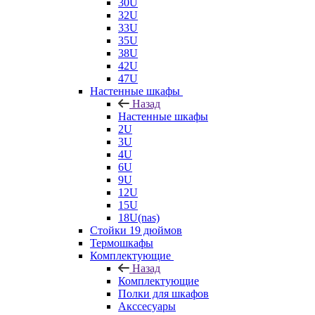
30U
32U
33U
35U
38U
42U
47U
Настенные шкафы
Назад
Настенные шкафы
2U
3U
4U
6U
9U
12U
15U
18U(nas)
Стойки 19 дюймов
Термошкафы
Комплектующие
Назад
Комплектующие
Полки для шкафов
Акссесуары