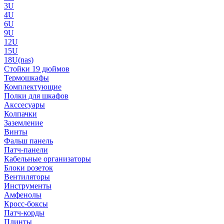
3U
4U
6U
9U
12U
15U
18U(nas)
Стойки 19 дюймов
Термошкафы
Комплектующие
Полки для шкафов
Акссесуары
Колпачки
Заземление
Винты
Фальш панель
Патч-панели
Кабельные организаторы
Блоки розеток
Вентиляторы
Инструменты
Амфенолы
Кросс-боксы
Патч-корды
Плинты