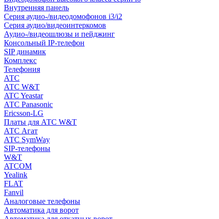
Внутренняя панель
Серия аудио-/видеодомофонов i3/i2
Серия аудио/видеоинтеркомов
Аудио-/видеошлюзы и пейджинг
Консольный IP-телефон
SIP динамик
Комплекс
Телефония
АТС
АТС W&T
ATC Yeastar
АТС Panasonic
Ericsson-LG
Платы для АТС W&T
АТС Агат
АТС SymWay
SIP-телефоны
W&T
ATCOM
Yealink
FLAT
Fanvil
Аналоговые телефоны
Автоматика для ворот
Автоматика для откатных ворот