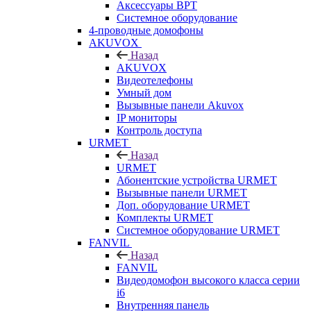
Аксессуары BPT
Системное оборудование
4-проводные домофоны
AKUVOX
Назад
AKUVOX
Видеотелефоны
Умный дом
Вызывные панели Akuvox
IP мониторы
Контроль доступа
URMET
Назад
URMET
Абонентские устройства URMET
Вызывные панели URMET
Доп. оборудование URMET
Комплекты URMET
Системное оборудование URMET
FANVIL
Назад
FANVIL
Видеодомофон высокого класса серии
i6
Внутренняя панель