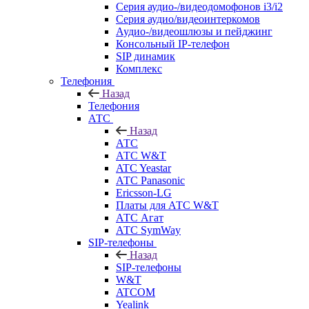
Серия аудио-/видеодомофонов i3/i2
Серия аудио/видеоинтеркомов
Аудио-/видеошлюзы и пейджинг
Консольный IP-телефон
SIP динамик
Комплекс
Телефония
Назад
Телефония
АТС
Назад
АТС
АТС W&T
ATC Yeastar
АТС Panasonic
Ericsson-LG
Платы для АТС W&T
АТС Агат
АТС SymWay
SIP-телефоны
Назад
SIP-телефоны
W&T
ATCOM
Yealink