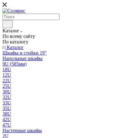
Каталог
По всему сайту
По каталогу
Каталог
Шкафы и стойки 19"
Напольные шкафы
9U (585мм)
18U
12U
22U
25U
30U
32U
33U
35U
38U
42U
47U
Настенные шкафы
2U