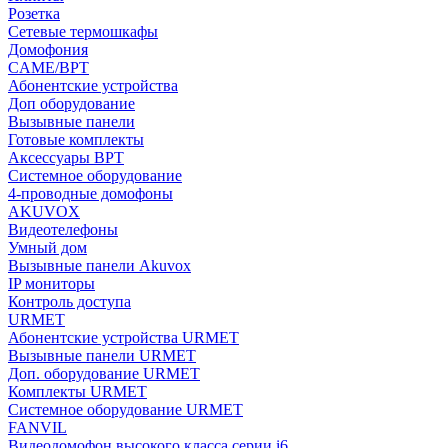
Розетка
Сетевые термошкафы
Домофония
CAME/BPT
Абонентские устройства
Доп оборудование
Вызывные панели
Готовые комплекты
Аксессуары BPT
Системное оборудование
4-проводные домофоны
AKUVOX
Видеотелефоны
Умный дом
Вызывные панели Akuvox
IP мониторы
Контроль доступа
URMET
Абонентские устройства URMET
Вызывные панели URMET
Доп. оборудование URMET
Комплекты URMET
Системное оборудование URMET
FANVIL
Видеодомофон высокого класса серии i6