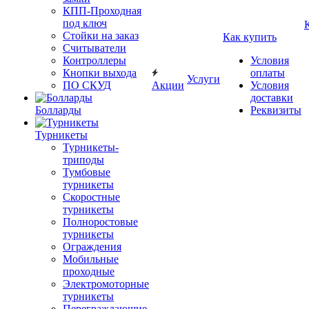
КПП-Проходная
под ключ
Стойки на заказ
Как купить
Считыватели
Контроллеры
Условия
Кнопки выхода
оплаты
Услуги
ПО СКУД
Акции
Условия
доставки
Болларды
Реквизиты
Турникеты
Турникеты-
триподы
Тумбовые
турникеты
Скоростные
турникеты
Полноростовые
турникеты
Ограждения
Мобильные
проходные
Электромоторные
турникеты
Переграждающие