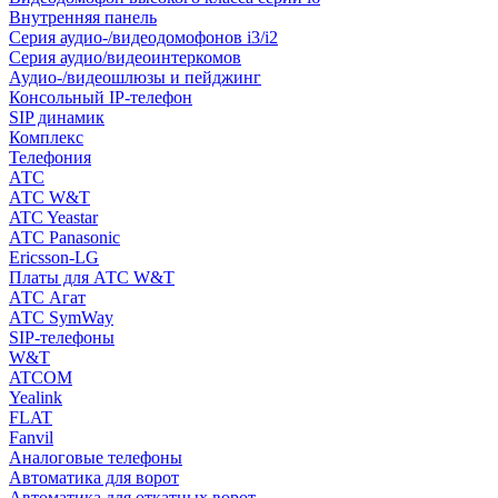
Внутренняя панель
Серия аудио-/видеодомофонов i3/i2
Серия аудио/видеоинтеркомов
Аудио-/видеошлюзы и пейджинг
Консольный IP-телефон
SIP динамик
Комплекс
Телефония
АТС
АТС W&T
ATC Yeastar
АТС Panasonic
Ericsson-LG
Платы для АТС W&T
АТС Агат
АТС SymWay
SIP-телефоны
W&T
ATCOM
Yealink
FLAT
Fanvil
Аналоговые телефоны
Автоматика для ворот
Автоматика для откатных ворот