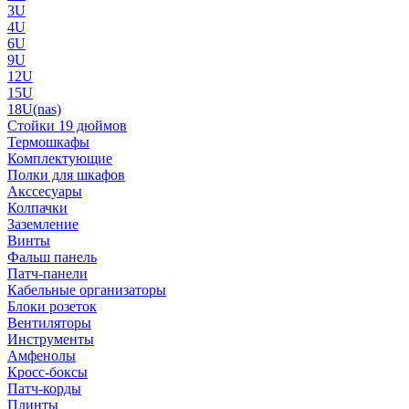
3U
4U
6U
9U
12U
15U
18U(nas)
Стойки 19 дюймов
Термошкафы
Комплектующие
Полки для шкафов
Акссесуары
Колпачки
Заземление
Винты
Фальш панель
Патч-панели
Кабельные организаторы
Блоки розеток
Вентиляторы
Инструменты
Амфенолы
Кросс-боксы
Патч-корды
Плинты