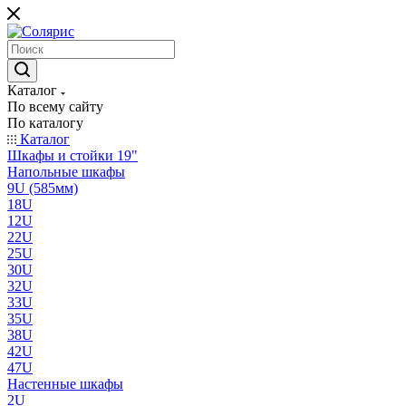
Каталог
По всему сайту
По каталогу
Каталог
Шкафы и стойки 19"
Напольные шкафы
9U (585мм)
18U
12U
22U
25U
30U
32U
33U
35U
38U
42U
47U
Настенные шкафы
2U