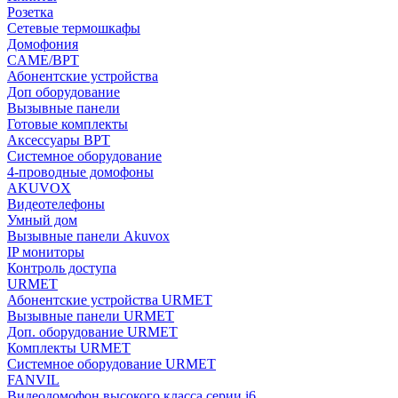
Розетка
Сетевые термошкафы
Домофония
CAME/BPT
Абонентские устройства
Доп оборудование
Вызывные панели
Готовые комплекты
Аксессуары BPT
Системное оборудование
4-проводные домофоны
AKUVOX
Видеотелефоны
Умный дом
Вызывные панели Akuvox
IP мониторы
Контроль доступа
URMET
Абонентские устройства URMET
Вызывные панели URMET
Доп. оборудование URMET
Комплекты URMET
Системное оборудование URMET
FANVIL
Видеодомофон высокого класса серии i6