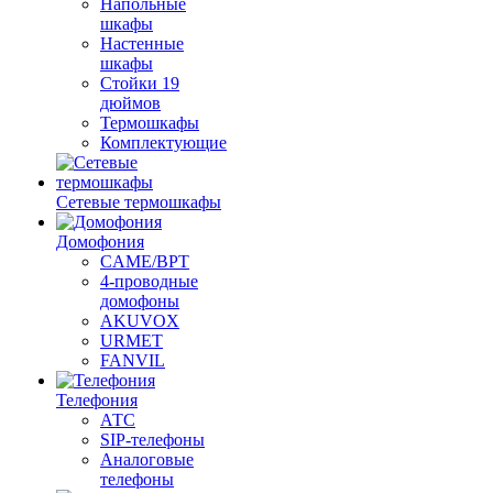
Напольные
шкафы
Настенные
шкафы
Стойки 19
дюймов
Термошкафы
Комплектующие
Сетевые термошкафы
Домофония
CAME/BPT
4-проводные
домофоны
AKUVOX
URMET
FANVIL
Телефония
АТС
SIP-телефоны
Аналоговые
телефоны