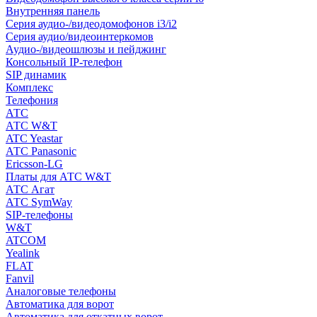
Внутренняя панель
Серия аудио-/видеодомофонов i3/i2
Серия аудио/видеоинтеркомов
Аудио-/видеошлюзы и пейджинг
Консольный IP-телефон
SIP динамик
Комплекс
Телефония
АТС
АТС W&T
ATC Yeastar
АТС Panasonic
Ericsson-LG
Платы для АТС W&T
АТС Агат
АТС SymWay
SIP-телефоны
W&T
ATCOM
Yealink
FLAT
Fanvil
Аналоговые телефоны
Автоматика для ворот
Автоматика для откатных ворот