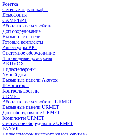
Розетка
Сетевые термошкафы
Домофония
CAME/BPT
Абонентские устройства
Доп оборудование
Вызывные панели
Готовые комплекты
Аксессуары BPT
Системное оборудование
4-проводные домофоны
AKUVOX
Видеотелефоны
Умный дом
Вызывные панели Akuvox
IP мониторы
Контроль доступа
URMET
Абонентские устройства URMET
Вызывные панели URMET
Доп. оборудование URMET
Комплекты URMET
Системное оборудование URMET
FANVIL
Видеодомофон высокого класса серии i6