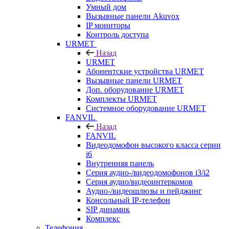
Умный дом
Вызывные панели Akuvox
IP мониторы
Контроль доступа
URMET
Назад
URMET
Абонентские устройства URMET
Вызывные панели URMET
Доп. оборудование URMET
Комплекты URMET
Системное оборудование URMET
FANVIL
Назад
FANVIL
Видеодомофон высокого класса серии
i6
Внутренняя панель
Серия аудио-/видеодомофонов i3/i2
Серия аудио/видеоинтеркомов
Аудио-/видеошлюзы и пейджинг
Консольный IP-телефон
SIP динамик
Комплекс
Телефония