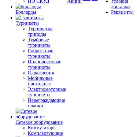
ПО СКУД
Акции
Условия
доставки
Болларды
Реквизиты
Турникеты
Турникеты-
триподы
Тумбовые
турникеты
Скоростные
турникеты
Полноростовые
турникеты
Ограждения
Мобильные
проходные
Электромоторные
турникеты
Переграждающие
планки
Сетевое оборудование
Коммутаторы
Комплектующие