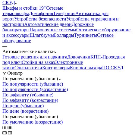
СКУД
Шкафы и стойки 19"
Сетевые
термошкафы
Домофония
Телефония
Автоматика для
ворот
Устройства безопасности
Устройства управления и
настройки
Автоматические двери
Дорожные
блокираторы
Парковочные системы
Оптическое оборудование
и аксессуары
Шлагбаумы
Болларды
Турникеты
Сетевое
оборудование
—
Автоматические калитки
Готовые решения для паркинга
Доводчики
КПП-Проходная
под ключ
Стойки на заказ
Электронные
замки
Считыватели
Контроллеры
Кнопки выхода
ПО СКУД
Фильтр
По умолчанию (убывание)
По популярности (убывание)
По популярности (возрастание)
По алфавиту (убывание)
По алфавиту (возрастание)
По цене (убывание)
По цене (возрастание)
По умолчанию (убывание)
По умолчанию (возрастание)