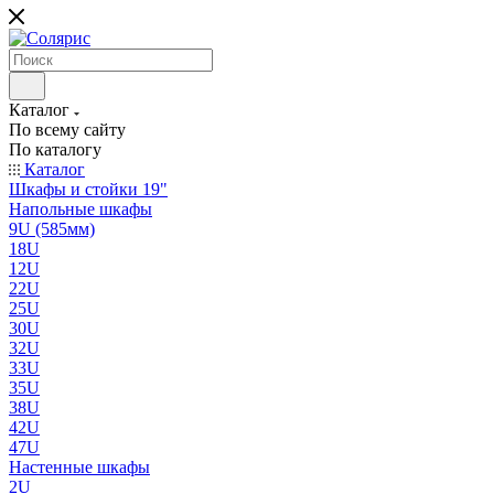
Каталог
По всему сайту
По каталогу
Каталог
Шкафы и стойки 19"
Напольные шкафы
9U (585мм)
18U
12U
22U
25U
30U
32U
33U
35U
38U
42U
47U
Настенные шкафы
2U