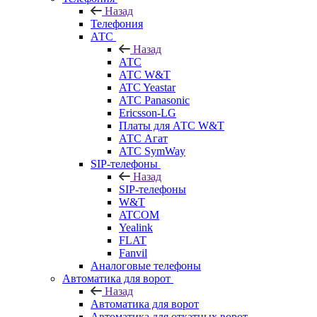
Назад
Телефония
АТС
Назад
АТС
АТС W&T
ATC Yeastar
АТС Panasonic
Ericsson-LG
Платы для АТС W&T
АТС Агат
АТС SymWay
SIP-телефоны
Назад
SIP-телефоны
W&T
ATCOM
Yealink
FLAT
Fanvil
Аналоговые телефоны
Автоматика для ворот
Назад
Автоматика для ворот
Автоматика для откатных ворот