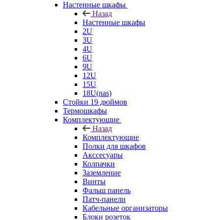
Настенные шкафы
Назад
Настенные шкафы
2U
3U
4U
6U
9U
12U
15U
18U(nas)
Стойки 19 дюймов
Термошкафы
Комплектующие
Назад
Комплектующие
Полки для шкафов
Акссесуары
Колпачки
Заземление
Винты
Фальш панель
Патч-панели
Кабельные организаторы
Блоки розеток