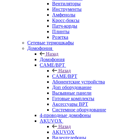
Вентиляторы
Инструменты
Амфенолы
Кросс-боксы
Патч-корды
Плинты
Розетка
Сетевые термошкафы
Домофония
Назад
Домофония
CAME/BPT
Назад
CAME/BPT
Абонентские устройства
Доп оборудование
Вызывные панели
Готовые комплекты
Аксессуары BPT
Системное оборудование
4-проводные домофоны
AKUVOX
Назад
AKUVOX
Видеотелефоны