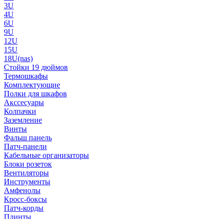
3U
4U
6U
9U
12U
15U
18U(nas)
Стойки 19 дюймов
Термошкафы
Комплектующие
Полки для шкафов
Акссесуары
Колпачки
Заземление
Винты
Фальш панель
Патч-панели
Кабельные организаторы
Блоки розеток
Вентиляторы
Инструменты
Амфенолы
Кросс-боксы
Патч-корды
Плинты