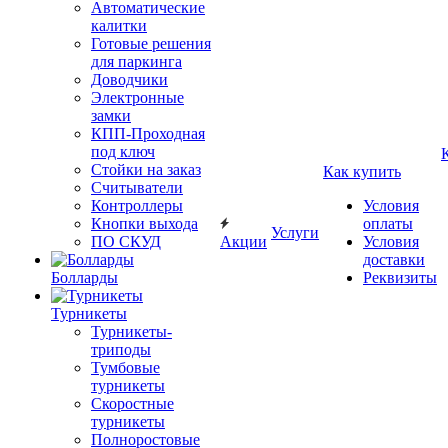
Автоматические
калитки
Готовые решения
для паркинга
Доводчики
Электронные
замки
КПП-Проходная
под ключ
Стойки на заказ
Как купить
Считыватели
Контроллеры
Условия
Кнопки выхода
оплаты
Услуги
ПО СКУД
Акции
Условия
доставки
Болларды
Реквизиты
Турникеты
Турникеты-
триподы
Тумбовые
турникеты
Скоростные
турникеты
Полноростовые