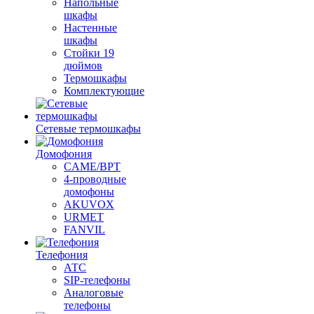
Напольные
шкафы
Настенные
шкафы
Стойки 19
дюймов
Термошкафы
Комплектующие
Сетевые термошкафы
Домофония
CAME/BPT
4-проводные
домофоны
AKUVOX
URMET
FANVIL
Телефония
АТС
SIP-телефоны
Аналоговые
телефоны