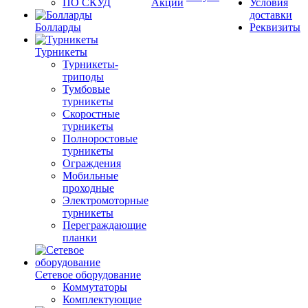
ПО СКУД
Акции
Условия
доставки
Болларды
Реквизиты
Турникеты
Турникеты-
триподы
Тумбовые
турникеты
Скоростные
турникеты
Полноростовые
турникеты
Ограждения
Мобильные
проходные
Электромоторные
турникеты
Переграждающие
планки
Сетевое оборудование
Коммутаторы
Комплектующие