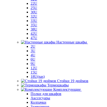
22U
25U
30U
32U
33U
35U
38U
42U
47U
Настенные шкафы
2U
3U
4U
6U
9U
12U
15U
18U(nas)
Стойки 19 дюймов
Термошкафы
Комплектующие
Полки для шкафов
Акссесуары
Колпачки
Заземление