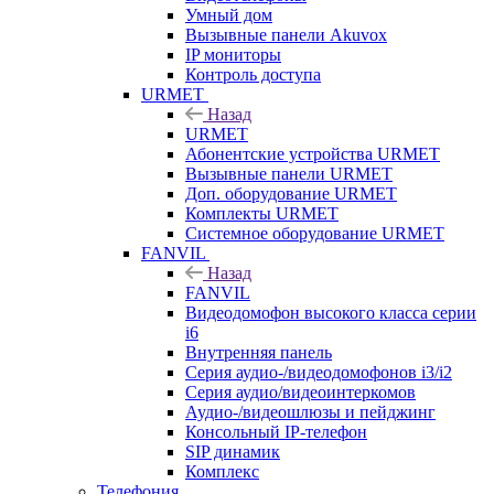
Умный дом
Вызывные панели Akuvox
IP мониторы
Контроль доступа
URMET
Назад
URMET
Абонентские устройства URMET
Вызывные панели URMET
Доп. оборудование URMET
Комплекты URMET
Системное оборудование URMET
FANVIL
Назад
FANVIL
Видеодомофон высокого класса серии
i6
Внутренняя панель
Серия аудио-/видеодомофонов i3/i2
Серия аудио/видеоинтеркомов
Аудио-/видеошлюзы и пейджинг
Консольный IP-телефон
SIP динамик
Комплекс
Телефония