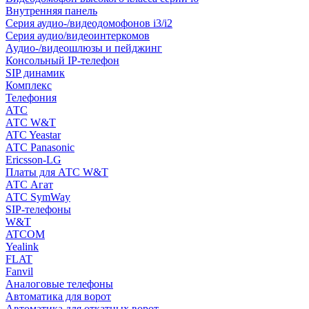
Внутренняя панель
Серия аудио-/видеодомофонов i3/i2
Серия аудио/видеоинтеркомов
Аудио-/видеошлюзы и пейджинг
Консольный IP-телефон
SIP динамик
Комплекс
Телефония
АТС
АТС W&T
ATC Yeastar
АТС Panasonic
Ericsson-LG
Платы для АТС W&T
АТС Агат
АТС SymWay
SIP-телефоны
W&T
ATCOM
Yealink
FLAT
Fanvil
Аналоговые телефоны
Автоматика для ворот
Автоматика для откатных ворот