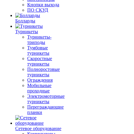
Кнопки выхода
ПО СКУД
Болларды
Турникеты
Турникеты-
триподы
Тумбовые
турникеты
Скоростные
турникеты
Полноростовые
турникеты
Ограждения
Мобильные
проходные
Электромоторные
турникеты
Переграждающие
планки
Сетевое оборудование
Коммутаторы