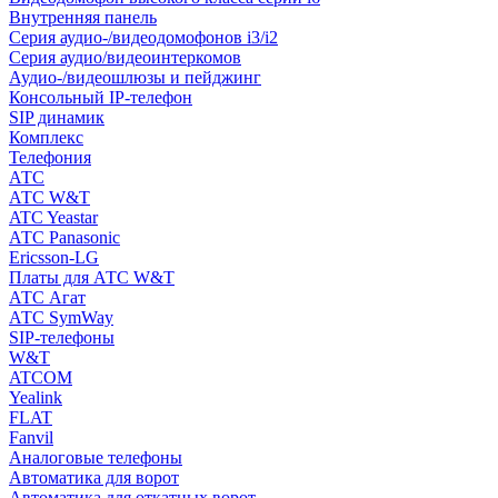
Внутренняя панель
Серия аудио-/видеодомофонов i3/i2
Серия аудио/видеоинтеркомов
Аудио-/видеошлюзы и пейджинг
Консольный IP-телефон
SIP динамик
Комплекс
Телефония
АТС
АТС W&T
ATC Yeastar
АТС Panasonic
Ericsson-LG
Платы для АТС W&T
АТС Агат
АТС SymWay
SIP-телефоны
W&T
ATCOM
Yealink
FLAT
Fanvil
Аналоговые телефоны
Автоматика для ворот
Автоматика для откатных ворот