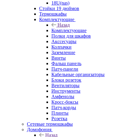
18U(nas)
Стойки 19 дюймов
Термошкафы
Комплектующие
Назад
Комплектующие
Полки для шкафов
Акссесуары
Колпачки
Заземление
Винты
Фальш панель
Патч-панели
Кабельные организаторы
Блоки розеток
Вентиляторы
Инструменты
Амфенолы
Кросс-боксы
Патч-корды
Плинты
Розетка
Сетевые термошкафы
Домофония
Назад