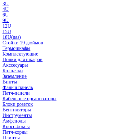
3U
4U
6U
9U
12U
15U
18U(nas)
Стойки 19 дюймов
Термошкафы
Комплектующие
Полки для шкафов
Акссесуары
Колпачки
Заземление
Винты
Фальш панель
Патч-панели
Кабельные организаторы
Блоки розеток
Вентиляторы
Инструменты
Амфенолы
Кросс-боксы
Патч-корды
Плинты