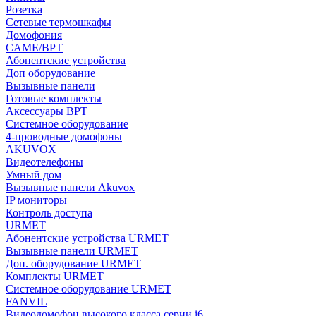
Розетка
Сетевые термошкафы
Домофония
CAME/BPT
Абонентские устройства
Доп оборудование
Вызывные панели
Готовые комплекты
Аксессуары BPT
Системное оборудование
4-проводные домофоны
AKUVOX
Видеотелефоны
Умный дом
Вызывные панели Akuvox
IP мониторы
Контроль доступа
URMET
Абонентские устройства URMET
Вызывные панели URMET
Доп. оборудование URMET
Комплекты URMET
Системное оборудование URMET
FANVIL
Видеодомофон высокого класса серии i6