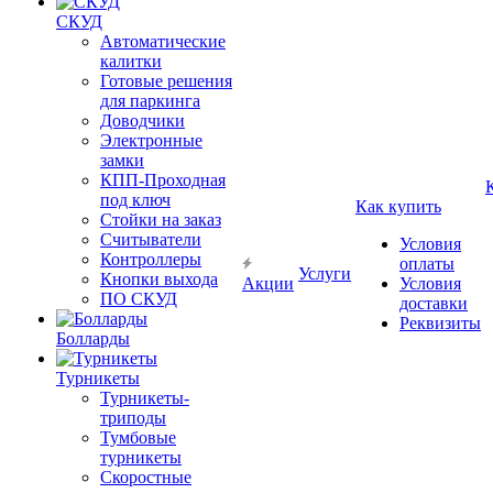
СКУД
Автоматические
калитки
Готовые решения
для паркинга
Доводчики
Электронные
замки
КПП-Проходная
под ключ
Как купить
Стойки на заказ
Считыватели
Условия
Контроллеры
оплаты
Услуги
Кнопки выхода
Акции
Условия
ПО СКУД
доставки
Реквизиты
Болларды
Турникеты
Турникеты-
триподы
Тумбовые
турникеты
Скоростные