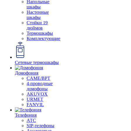
Напольные
шкафы
Настенные
шкафы
Стойки 19
дюймов
Термошкафы
Комплектующие
Сетевые термошкафы
Домофония
CAME/BPT
4-проводные
домофоны
AKUVOX
URMET
FANVIL
Телефония
АТС
SIP-телефоны
Аналоговые