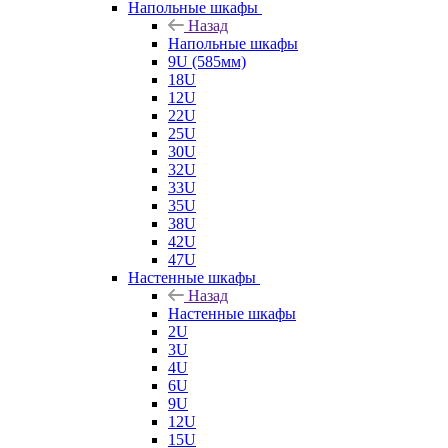
Напольные шкафы
Назад
Напольные шкафы
9U (585мм)
18U
12U
22U
25U
30U
32U
33U
35U
38U
42U
47U
Настенные шкафы
Назад
Настенные шкафы
2U
3U
4U
6U
9U
12U
15U