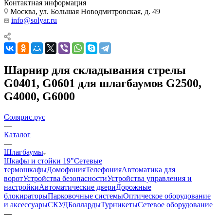
Контактная информация
Москва, ул. Большая Новодмитровская, д. 49
info@solyar.ru
Шарнир для складывания стрелы
G0401, G0601 для шлагбаумов G2500,
G4000, G6000
Солярис.рус
—
Каталог
—
Шлагбаумы
Шкафы и стойки 19"
Сетевые
термошкафы
Домофония
Телефония
Автоматика для
ворот
Устройства безопасности
Устройства управления и
настройки
Автоматические двери
Дорожные
блокираторы
Парковочные системы
Оптическое оборудование
и аксессуары
СКУД
Болларды
Турникеты
Сетевое оборудование
—