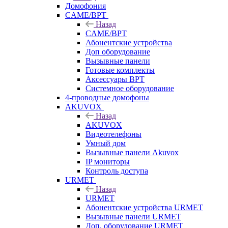
Домофония
CAME/BPT
Назад
CAME/BPT
Абонентские устройства
Доп оборудование
Вызывные панели
Готовые комплекты
Аксессуары BPT
Системное оборудование
4-проводные домофоны
AKUVOX
Назад
AKUVOX
Видеотелефоны
Умный дом
Вызывные панели Akuvox
IP мониторы
Контроль доступа
URMET
Назад
URMET
Абонентские устройства URMET
Вызывные панели URMET
Доп. оборудование URMET