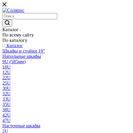
Каталог
По всему сайту
По каталогу
Каталог
Шкафы и стойки 19"
Напольные шкафы
9U (585мм)
18U
12U
22U
25U
30U
32U
33U
35U
38U
42U
47U
Настенные шкафы
2U