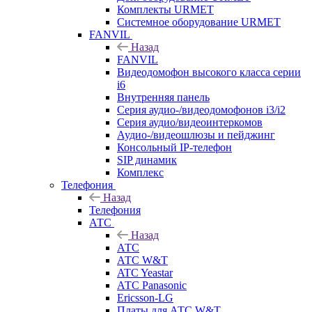
Комплекты URMET
Системное оборудование URMET
FANVIL
Назад
FANVIL
Видеодомофон высокого класса серии
i6
Внутренняя панель
Серия аудио-/видеодомофонов i3/i2
Серия аудио/видеоинтеркомов
Аудио-/видеошлюзы и пейджинг
Консольный IP-телефон
SIP динамик
Комплекс
Телефония
Назад
Телефония
АТС
Назад
АТС
АТС W&T
ATC Yeastar
АТС Panasonic
Ericsson-LG
Платы для АТС W&T