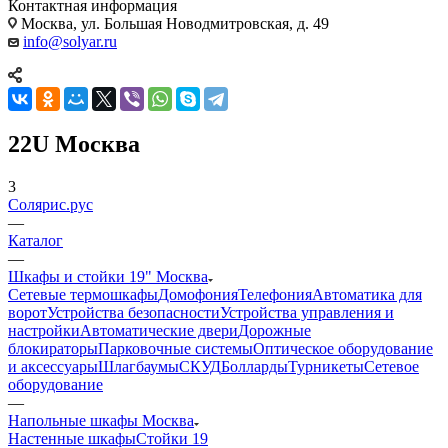
Контактная информация
Москва, ул. Большая Новодмитровская, д. 49
info@solyar.ru
22U Москва
3
Солярис.рус
—
Каталог
—
Шкафы и стойки 19" Москва
Сетевые термошкафы
Домофония
Телефония
Автоматика для
ворот
Устройства безопасности
Устройства управления и
настройки
Автоматические двери
Дорожные
блокираторы
Парковочные системы
Оптическое оборудование
и аксессуары
Шлагбаумы
СКУД
Болларды
Турникеты
Сетевое
оборудование
—
Напольные шкафы Москва
Настенные шкафы
Стойки 19