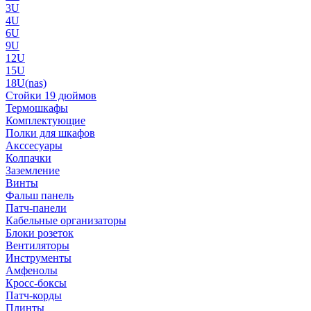
3U
4U
6U
9U
12U
15U
18U(nas)
Стойки 19 дюймов
Термошкафы
Комплектующие
Полки для шкафов
Акссесуары
Колпачки
Заземление
Винты
Фальш панель
Патч-панели
Кабельные организаторы
Блоки розеток
Вентиляторы
Инструменты
Амфенолы
Кросс-боксы
Патч-корды
Плинты