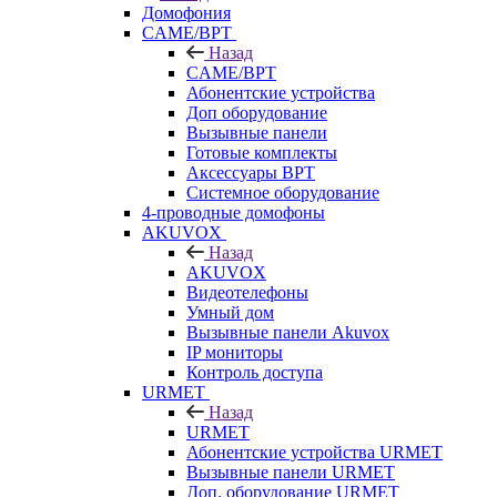
Домофония
CAME/BPT
Назад
CAME/BPT
Абонентские устройства
Доп оборудование
Вызывные панели
Готовые комплекты
Аксессуары BPT
Системное оборудование
4-проводные домофоны
AKUVOX
Назад
AKUVOX
Видеотелефоны
Умный дом
Вызывные панели Akuvox
IP мониторы
Контроль доступа
URMET
Назад
URMET
Абонентские устройства URMET
Вызывные панели URMET
Доп. оборудование URMET