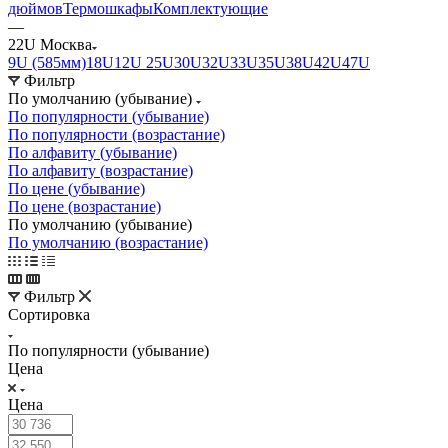
дюймов
Термошкафы
Комплектующие
—
22U Москва
9U (585мм)
18U
12U
25U
30U
32U
33U
35U
38U
42U
47U
Фильтр
По умолчанию (убывание)
По популярности (убывание)
По популярности (возрастание)
По алфавиту (убывание)
По алфавиту (возрастание)
По цене (убывание)
По цене (возрастание)
По умолчанию (убывание)
По умолчанию (возрастание)
Фильтр
Сортировка
По популярности (убывание)
Цена
Цена