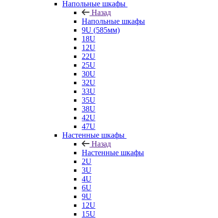
Напольные шкафы
Назад
Напольные шкафы
9U (585мм)
18U
12U
22U
25U
30U
32U
33U
35U
38U
42U
47U
Настенные шкафы
Назад
Настенные шкафы
2U
3U
4U
6U
9U
12U
15U