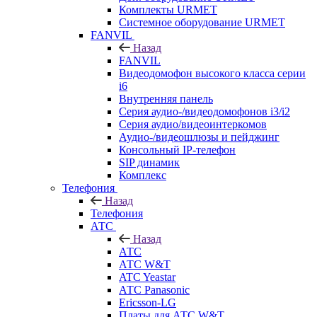
Комплекты URMET
Системное оборудование URMET
FANVIL
Назад
FANVIL
Видеодомофон высокого класса серии
i6
Внутренняя панель
Серия аудио-/видеодомофонов i3/i2
Серия аудио/видеоинтеркомов
Аудио-/видеошлюзы и пейджинг
Консольный IP-телефон
SIP динамик
Комплекс
Телефония
Назад
Телефония
АТС
Назад
АТС
АТС W&T
ATC Yeastar
АТС Panasonic
Ericsson-LG
Платы для АТС W&T