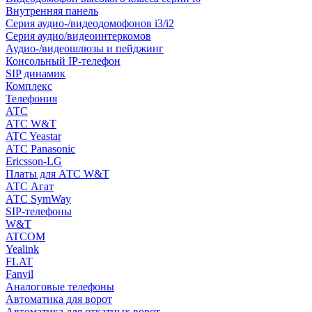
Внутренняя панель
Серия аудио-/видеодомофонов i3/i2
Серия аудио/видеоинтеркомов
Аудио-/видеошлюзы и пейджинг
Консольный IP-телефон
SIP динамик
Комплекс
Телефония
АТС
АТС W&T
ATC Yeastar
АТС Panasonic
Ericsson-LG
Платы для АТС W&T
АТС Агат
АТС SymWay
SIP-телефоны
W&T
ATCOM
Yealink
FLAT
Fanvil
Аналоговые телефоны
Автоматика для ворот
Автоматика для откатных ворот