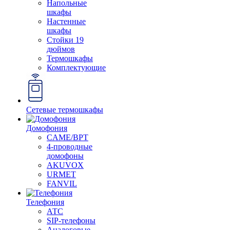
Напольные
шкафы
Настенные
шкафы
Стойки 19
дюймов
Термошкафы
Комплектующие
Сетевые термошкафы
Домофония
CAME/BPT
4-проводные
домофоны
AKUVOX
URMET
FANVIL
Телефония
АТС
SIP-телефоны
Аналоговые