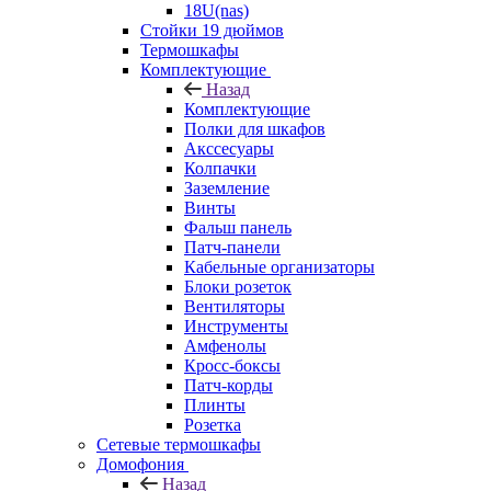
18U(nas)
Стойки 19 дюймов
Термошкафы
Комплектующие
Назад
Комплектующие
Полки для шкафов
Акссесуары
Колпачки
Заземление
Винты
Фальш панель
Патч-панели
Кабельные организаторы
Блоки розеток
Вентиляторы
Инструменты
Амфенолы
Кросс-боксы
Патч-корды
Плинты
Розетка
Сетевые термошкафы
Домофония
Назад