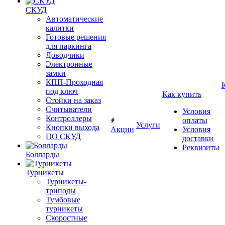
СКУД
Автоматические
калитки
Готовые решения
для паркинга
Доводчики
Электронные
замки
КПП-Проходная
под ключ
Как купить
Стойки на заказ
Считыватели
Условия
Контроллеры
оплаты
Услуги
Кнопки выхода
Акции
Условия
ПО СКУД
доставки
Реквизиты
Болларды
Турникеты
Турникеты-
триподы
Тумбовые
турникеты
Скоростные