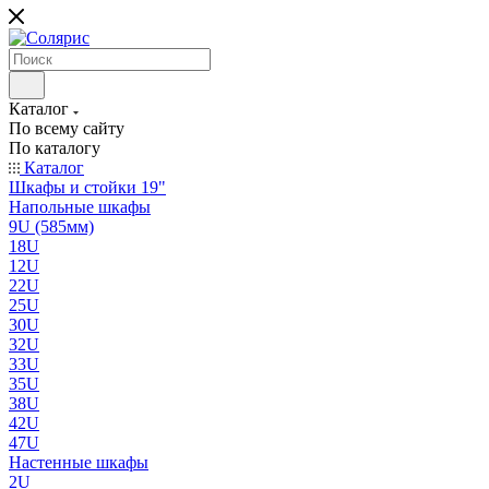
Каталог
По всему сайту
По каталогу
Каталог
Шкафы и стойки 19"
Напольные шкафы
9U (585мм)
18U
12U
22U
25U
30U
32U
33U
35U
38U
42U
47U
Настенные шкафы
2U