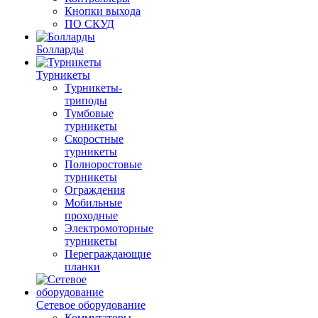
Кнопки выхода
ПО СКУД
Болларды
Турникеты
Турникеты-
триподы
Тумбовые
турникеты
Скоростные
турникеты
Полноростовые
турникеты
Ограждения
Мобильные
проходные
Электромоторные
турникеты
Переграждающие
планки
Сетевое оборудование
Коммутаторы