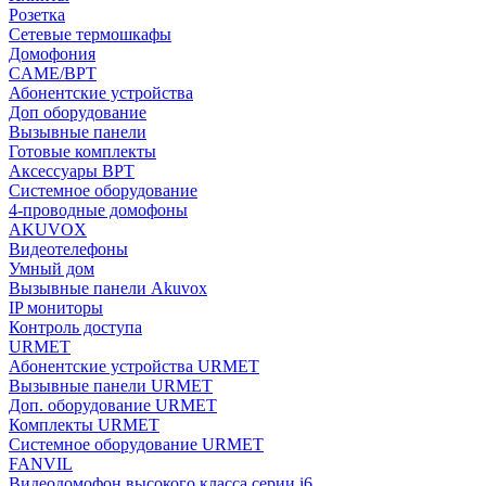
Розетка
Сетевые термошкафы
Домофония
CAME/BPT
Абонентские устройства
Доп оборудование
Вызывные панели
Готовые комплекты
Аксессуары BPT
Системное оборудование
4-проводные домофоны
AKUVOX
Видеотелефоны
Умный дом
Вызывные панели Akuvox
IP мониторы
Контроль доступа
URMET
Абонентские устройства URMET
Вызывные панели URMET
Доп. оборудование URMET
Комплекты URMET
Системное оборудование URMET
FANVIL
Видеодомофон высокого класса серии i6