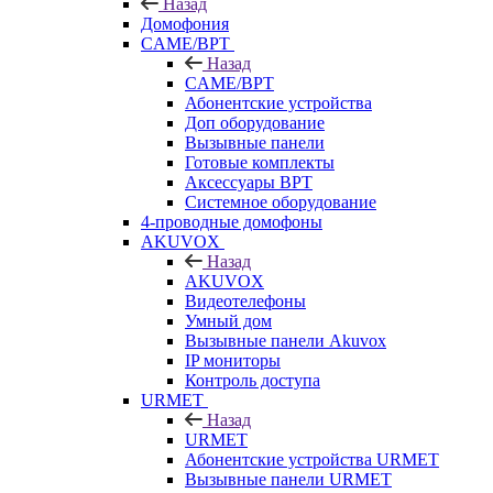
Назад
Домофония
CAME/BPT
Назад
CAME/BPT
Абонентские устройства
Доп оборудование
Вызывные панели
Готовые комплекты
Аксессуары BPT
Системное оборудование
4-проводные домофоны
AKUVOX
Назад
AKUVOX
Видеотелефоны
Умный дом
Вызывные панели Akuvox
IP мониторы
Контроль доступа
URMET
Назад
URMET
Абонентские устройства URMET
Вызывные панели URMET