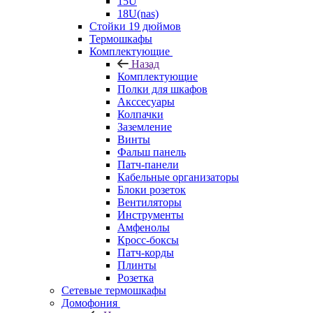
15U
18U(nas)
Стойки 19 дюймов
Термошкафы
Комплектующие
Назад
Комплектующие
Полки для шкафов
Акссесуары
Колпачки
Заземление
Винты
Фальш панель
Патч-панели
Кабельные организаторы
Блоки розеток
Вентиляторы
Инструменты
Амфенолы
Кросс-боксы
Патч-корды
Плинты
Розетка
Сетевые термошкафы
Домофония