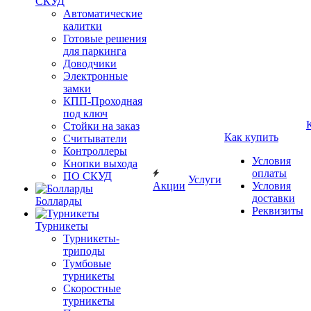
СКУД
Автоматические
калитки
Готовые решения
для паркинга
Доводчики
Электронные
замки
КПП-Проходная
под ключ
Стойки на заказ
Как купить
Считыватели
Контроллеры
Условия
Кнопки выхода
оплаты
ПО СКУД
Услуги
Акции
Условия
доставки
Болларды
Реквизиты
Турникеты
Турникеты-
триподы
Тумбовые
турникеты
Скоростные
турникеты