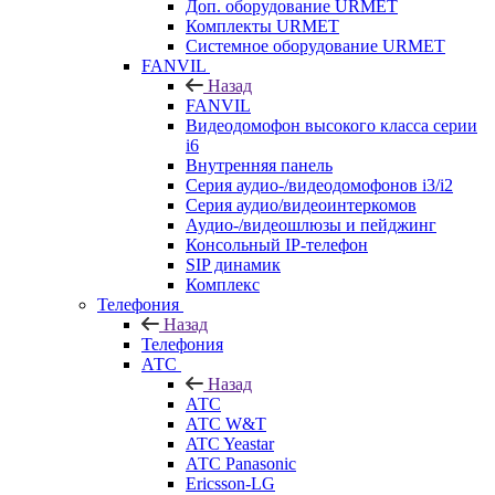
Доп. оборудование URMET
Комплекты URMET
Системное оборудование URMET
FANVIL
Назад
FANVIL
Видеодомофон высокого класса серии
i6
Внутренняя панель
Серия аудио-/видеодомофонов i3/i2
Серия аудио/видеоинтеркомов
Аудио-/видеошлюзы и пейджинг
Консольный IP-телефон
SIP динамик
Комплекс
Телефония
Назад
Телефония
АТС
Назад
АТС
АТС W&T
ATC Yeastar
АТС Panasonic
Ericsson-LG