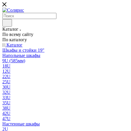
Каталог
По всему сайту
По каталогу
Каталог
Шкафы и стойки 19"
Напольные шкафы
9U (585мм)
18U
12U
22U
25U
30U
32U
33U
35U
38U
42U
47U
Настенные шкафы
2U