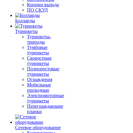
Кнопки выхода
ПО СКУД
Болларды
Турникеты
Турникеты-
триподы
Тумбовые
турникеты
Скоростные
турникеты
Полноростовые
турникеты
Ограждения
Мобильные
проходные
Электромоторные
турникеты
Переграждающие
планки
Сетевое оборудование
Коммутаторы