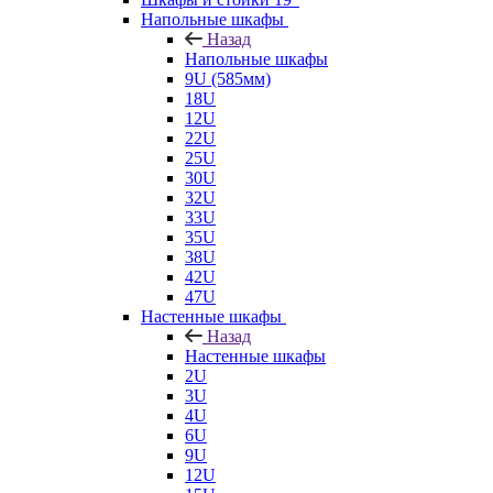
Напольные шкафы
Назад
Напольные шкафы
9U (585мм)
18U
12U
22U
25U
30U
32U
33U
35U
38U
42U
47U
Настенные шкафы
Назад
Настенные шкафы
2U
3U
4U
6U
9U
12U