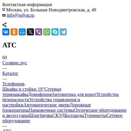
Контактная информация
Москва, ул. Большая Новодмитровская, д. 49
info@solyar.ru
АТС
60
Солярис.рус
—
Каталог
—
Телефония
Шкафы и стойки 19"
Сетевые
термошкафы
Домофония
Автоматика для ворот
Устройства
безопасности
Устройства управления и
настройки
Автоматические двери
Дорожные
блокираторы
Парковочные системы
Оптическое оборудование
и аксессуары
Шлагбаумы
СКУД
Болларды
Турникеты
Сетевое
оборудование
—