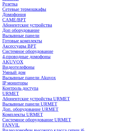
Розетка
Сетевые термошкафы
Домофония
CAME/BPT
Абонентские устройства
Доп оборудование
Вызывные панели
Готовые комплекты
Аксессуары BPT
Системное оборудование
4-проводные домофоны
AKUVOX
Видеотелефоны
Умный дом
Вызывные панели Akuvox
IP мониторы
Контроль доступа
URMET
Абонентские устройства URMET
Вызывные панели URMET
Доп. оборудование URMET
Комплекты URMET
Системное оборудование URMET
FANVIL
Видеодомофон высокого класса серии i6