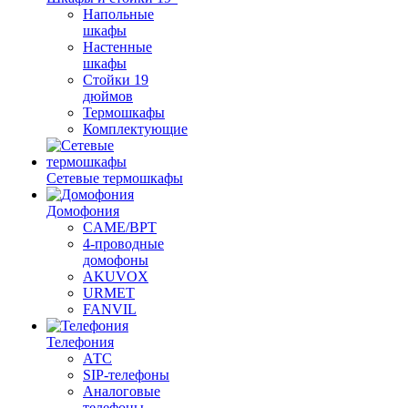
Напольные
шкафы
Настенные
шкафы
Стойки 19
дюймов
Термошкафы
Комплектующие
Сетевые термошкафы
Домофония
CAME/BPT
4-проводные
домофоны
AKUVOX
URMET
FANVIL
Телефония
АТС
SIP-телефоны
Аналоговые
телефоны