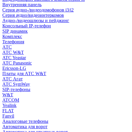
Внутренняя панель
Серия аудио-/видеодомофонов i3/i2
Серия аудио/видеоинтеркомов
Аудио-/видеошлюзы и пейджинг
Консольный IP-телефон
SIP динамик
Комплекс
Телефония
АТС
АТС W&T
ATC Yeastar
АТС Panasonic
Ericsson-LG
Платы для АТС W&T
АТС Агат
АТС SymWay
SIP-телефоны
W&T
ATCOM
Yealink
FLAT
Fanvil
Аналоговые телефоны
Автоматика для ворот
Автоматика для откатных ворот