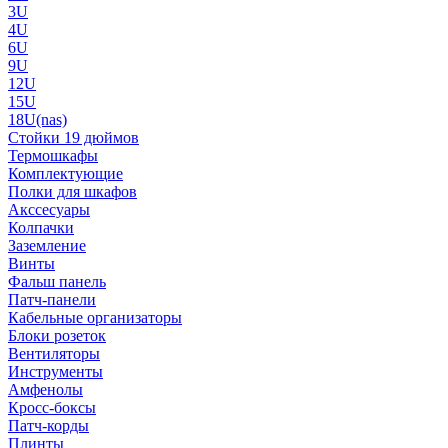
3U
4U
6U
9U
12U
15U
18U(nas)
Стойки 19 дюймов
Термошкафы
Комплектующие
Полки для шкафов
Акссесуары
Колпачки
Заземление
Винты
Фальш панель
Патч-панели
Кабельные организаторы
Блоки розеток
Вентиляторы
Инструменты
Амфенолы
Кросс-боксы
Патч-корды
Плинты