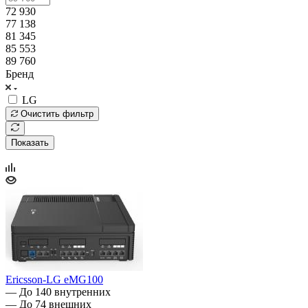
72 930
77 138
81 345
85 553
89 760
Бренд
LG
Очистить фильтр
Показать
Ericsson-LG eMG100
— До 140 внутренних
— До 74 внешних