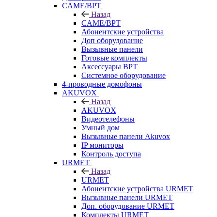
CAME/BPT
Назад
CAME/BPT
Абонентские устройства
Доп оборудование
Вызывные панели
Готовые комплекты
Аксессуары BPT
Системное оборудование
4-проводные домофоны
AKUVOX
Назад
AKUVOX
Видеотелефоны
Умный дом
Вызывные панели Akuvox
IP мониторы
Контроль доступа
URMET
Назад
URMET
Абонентские устройства URMET
Вызывные панели URMET
Доп. оборудование URMET
Комплекты URMET