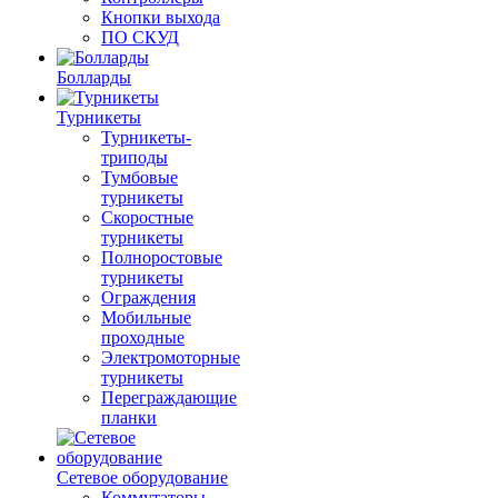
Кнопки выхода
ПО СКУД
Болларды
Турникеты
Турникеты-
триподы
Тумбовые
турникеты
Скоростные
турникеты
Полноростовые
турникеты
Ограждения
Мобильные
проходные
Электромоторные
турникеты
Переграждающие
планки
Сетевое оборудование
Коммутаторы