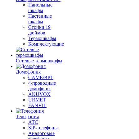
Напольные
шкафы
Настенные
шкафы
Стойки 19
дюймов
Термошкафы
Комплектующие
Сетевые термошкафы
Домофония
CAME/BPT
4-проводные
домофоны
AKUVOX
URMET
FANVIL
Телефония
АТС
SIP-телефоны
Аналоговые
телефоны