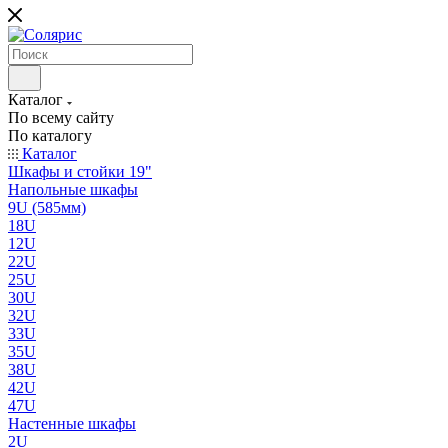
Каталог
По всему сайту
По каталогу
Каталог
Шкафы и стойки 19"
Напольные шкафы
9U (585мм)
18U
12U
22U
25U
30U
32U
33U
35U
38U
42U
47U
Настенные шкафы
2U