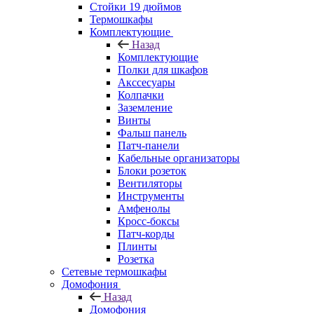
Стойки 19 дюймов
Термошкафы
Комплектующие
Назад
Комплектующие
Полки для шкафов
Акссесуары
Колпачки
Заземление
Винты
Фальш панель
Патч-панели
Кабельные организаторы
Блоки розеток
Вентиляторы
Инструменты
Амфенолы
Кросс-боксы
Патч-корды
Плинты
Розетка
Сетевые термошкафы
Домофония
Назад
Домофония