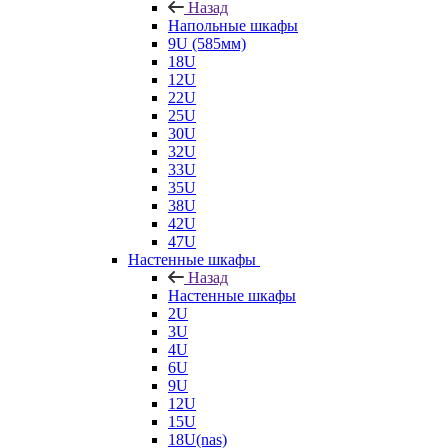
Назад
Напольные шкафы
9U (585мм)
18U
12U
22U
25U
30U
32U
33U
35U
38U
42U
47U
Настенные шкафы
Назад
Настенные шкафы
2U
3U
4U
6U
9U
12U
15U
18U(nas)