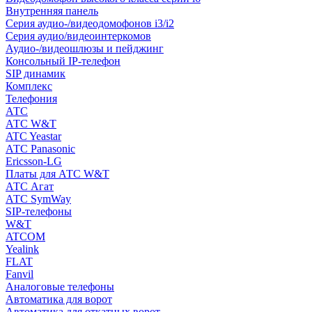
Внутренняя панель
Серия аудио-/видеодомофонов i3/i2
Серия аудио/видеоинтеркомов
Аудио-/видеошлюзы и пейджинг
Консольный IP-телефон
SIP динамик
Комплекс
Телефония
АТС
АТС W&T
ATC Yeastar
АТС Panasonic
Ericsson-LG
Платы для АТС W&T
АТС Агат
АТС SymWay
SIP-телефоны
W&T
ATCOM
Yealink
FLAT
Fanvil
Аналоговые телефоны
Автоматика для ворот
Автоматика для откатных ворот