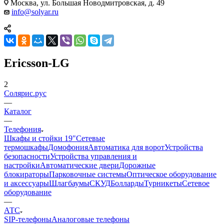
Москва, ул. Большая Новодмитровская, д. 49
info@solyar.ru
Ericsson-LG
2
Солярис.рус
—
Каталог
—
Телефония
Шкафы и стойки 19"
Сетевые
термошкафы
Домофония
Автоматика для ворот
Устройства
безопасности
Устройства управления и
настройки
Автоматические двери
Дорожные
блокираторы
Парковочные системы
Оптическое оборудование
и аксессуары
Шлагбаумы
СКУД
Болларды
Турникеты
Сетевое
оборудование
—
АТС
SIP-телефоны
Аналоговые телефоны