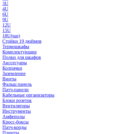
3U
4U
6U
9U
12U
15U
18U(nas)
Стойки 19 дюймов
Термошкафы
Комплектующие
Полки для шкафов
Акссесуары
Колпачки
Заземление
Винты
Фальш панель
Патч-панели
Кабельные организаторы
Блоки розеток
Вентиляторы
Инструменты
Амфенолы
Кросс-боксы
Патч-корды
Плинты