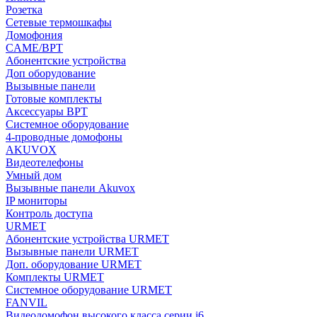
Розетка
Сетевые термошкафы
Домофония
CAME/BPT
Абонентские устройства
Доп оборудование
Вызывные панели
Готовые комплекты
Аксессуары BPT
Системное оборудование
4-проводные домофоны
AKUVOX
Видеотелефоны
Умный дом
Вызывные панели Akuvox
IP мониторы
Контроль доступа
URMET
Абонентские устройства URMET
Вызывные панели URMET
Доп. оборудование URMET
Комплекты URMET
Системное оборудование URMET
FANVIL
Видеодомофон высокого класса серии i6