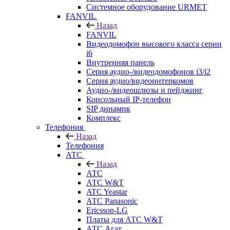
Системное оборудование URMET
FANVIL
Назад
FANVIL
Видеодомофон высокого класса серии
i6
Внутренняя панель
Серия аудио-/видеодомофонов i3/i2
Серия аудио/видеоинтеркомов
Аудио-/видеошлюзы и пейджинг
Консольный IP-телефон
SIP динамик
Комплекс
Телефония
Назад
Телефония
АТС
Назад
АТС
АТС W&T
ATC Yeastar
АТС Panasonic
Ericsson-LG
Платы для АТС W&T
АТС Агат