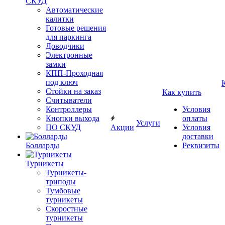
СКУД
Автоматические
калитки
Готовые решения
для паркинга
Доводчики
Электронные
замки
КПП-Проходная
под ключ
Стойки на заказ
Как купить
Считыватели
Контроллеры
Условия
Кнопки выхода
оплаты
Услуги
ПО СКУД
Акции
Условия
доставки
Болларды
Реквизиты
Турникеты
Турникеты-
триподы
Тумбовые
турникеты
Скоростные
турникеты