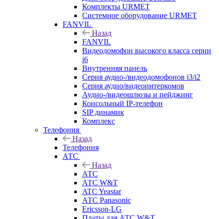
Комплекты URMET
Системное оборудование URMET
FANVIL
Назад
FANVIL
Видеодомофон высокого класса серии
i6
Внутренняя панель
Серия аудио-/видеодомофонов i3/i2
Серия аудио/видеоинтеркомов
Аудио-/видеошлюзы и пейджинг
Консольный IP-телефон
SIP динамик
Комплекс
Телефония
Назад
Телефония
АТС
Назад
АТС
АТС W&T
ATC Yeastar
АТС Panasonic
Ericsson-LG
Платы для АТС W&T