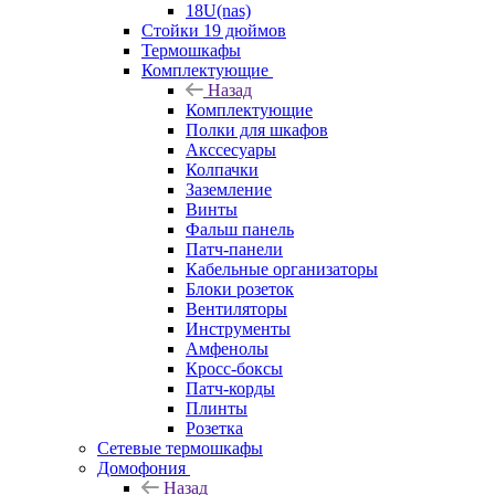
18U(nas)
Стойки 19 дюймов
Термошкафы
Комплектующие
Назад
Комплектующие
Полки для шкафов
Акссесуары
Колпачки
Заземление
Винты
Фальш панель
Патч-панели
Кабельные организаторы
Блоки розеток
Вентиляторы
Инструменты
Амфенолы
Кросс-боксы
Патч-корды
Плинты
Розетка
Сетевые термошкафы
Домофония
Назад