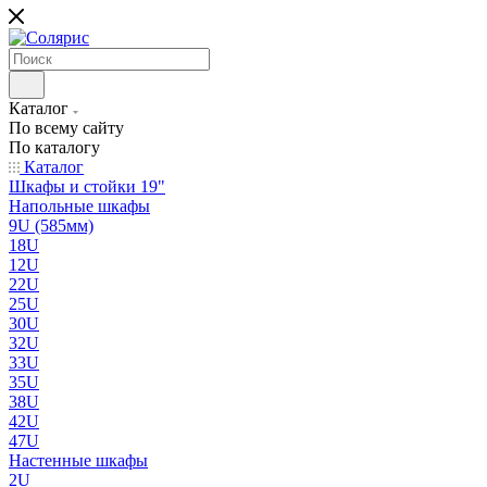
Каталог
По всему сайту
По каталогу
Каталог
Шкафы и стойки 19"
Напольные шкафы
9U (585мм)
18U
12U
22U
25U
30U
32U
33U
35U
38U
42U
47U
Настенные шкафы
2U