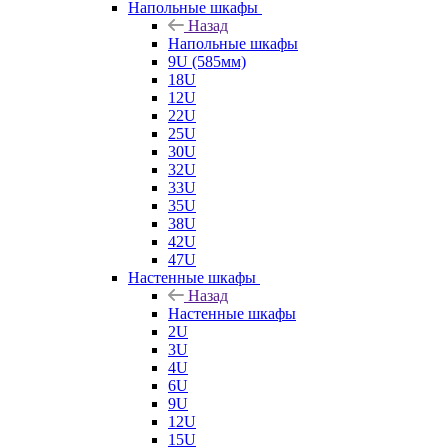
Напольные шкафы
Назад
Напольные шкафы
9U (585мм)
18U
12U
22U
25U
30U
32U
33U
35U
38U
42U
47U
Настенные шкафы
Назад
Настенные шкафы
2U
3U
4U
6U
9U
12U
15U