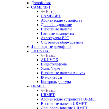
Домофония
CAME/BPT
Назад
CAME/BPT
Абонентские устройства
Доп оборудование
Вызывные панели
Готовые комплекты
Аксессуары BPT
Системное оборудование
4-проводные домофоны
AKUVOX
Назад
AKUVOX
Видеотелефоны
Умный дом
Вызывные панели Akuvox
IP мониторы
Контроль доступа
URMET
Назад
URMET
Абонентские устройства URMET
Вызывные панели URMET
Доп. оборудование URMET