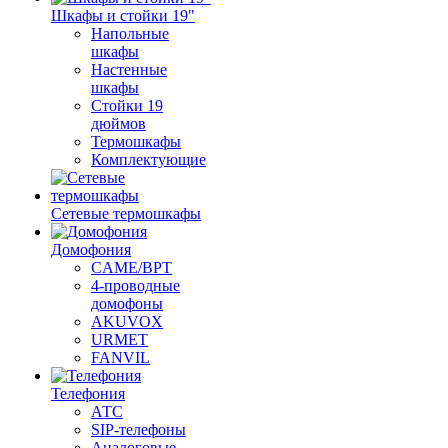
Шкафы и стойки 19"
Напольные
шкафы
Настенные
шкафы
Стойки 19
дюймов
Термошкафы
Комплектующие
Сетевые термошкафы
Домофония
CAME/BPT
4-проводные
домофоны
AKUVOX
URMET
FANVIL
Телефония
АТС
SIP-телефоны
Аналоговые