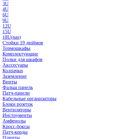
3U
4U
6U
9U
12U
15U
18U(nas)
Стойки 19 дюймов
Термошкафы
Комплектующие
Полки для шкафов
Акссесуары
Колпачки
Заземление
Винты
Фальш панель
Патч-панели
Кабельные организаторы
Блоки розеток
Вентиляторы
Инструменты
Амфенолы
Кросс-боксы
Патч-корды
Плинты