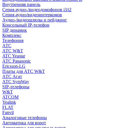
Внутренняя панель
Серия аудио-/видеодомофонов i3/i2
Серия аудио/видеоинтеркомов
Аудио-/видеошлюзы и пейджинг
Консольный IP-телефон
SIP динамик
Комплекс
Телефония
АТС
АТС W&T
ATC Yeastar
АТС Panasonic
Ericsson-LG
Платы для АТС W&T
АТС Агат
АТС SymWay
SIP-телефоны
W&T
ATCOM
Yealink
FLAT
Fanvil
Аналоговые телефоны
Автоматика для ворот
Автоматика для откатных ворот