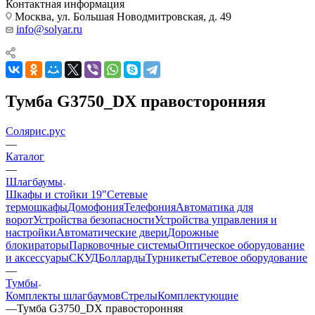
Контактная информация
Москва, ул. Большая Новодмитровская, д. 49
info@solyar.ru
Тумба G3750_DX правосторонняя
Солярис.рус
—
Каталог
—
Шлагбаумы
Шкафы и стойки 19"
Сетевые
термошкафы
Домофония
Телефония
Автоматика для
ворот
Устройства безопасности
Устройства управления и
настройки
Автоматические двери
Дорожные
блокираторы
Парковочные системы
Оптическое оборудование
и аксессуары
СКУД
Болларды
Турникеты
Сетевое оборудование
—
Тумбы
Комплекты шлагбаумов
Стрелы
Комплектующие
—
Тумба G3750_DX правосторонняя