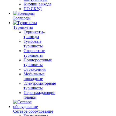
Кнопки выхода
ПО СКУД
Болларды
Турникеты
Турникеты-
триподы
Тумбовые
турникеты
Скоростные
турникеты
Полноростовые
турникеты
Ограждения
Мобильные
проходные
Электромоторные
турникеты
Переграждающие
планки
Сетевое оборудование
Коммутаторы