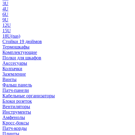
3U
4U
6U
9U
12U
15U
18U(nas)
Стойки 19 дюймов
Термошкафы
Комплектующие
Полки для шкафов
Акссесуары
Колпачки
Заземление
Винты
Фальш панель
Патч-панели
Кабельные организаторы
Блоки розеток
Вентиляторы
Инструменты
Амфенолы
Кросс-боксы
Патч-корды
Плинты