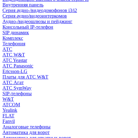
Внутренняя панель
Серия аудио-/видеодомофонов i3/i2
Серия аудио/видеоинтеркомов
Аудио-/видеошлюзы и пейджинг
Консольный IP-телефон
SIP динамик
Комплекс
Телефония
АТС
АТС W&T
ATC Yeastar
АТС Panasonic
Ericsson-LG
Платы для АТС W&T
АТС Агат
АТС SymWay
SIP-телефоны
W&T
ATCOM
Yealink
FLAT
Fanvil
Аналоговые телефоны
Автоматика для ворот
Автоматика для откатных ворот