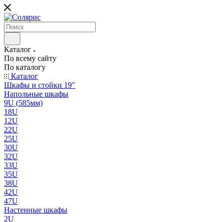
Каталог
По всему сайту
По каталогу
Каталог
Шкафы и стойки 19"
Напольные шкафы
9U (585мм)
18U
12U
22U
25U
30U
32U
33U
35U
38U
42U
47U
Настенные шкафы
2U