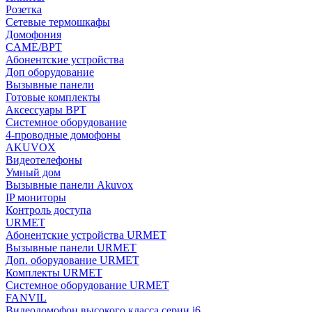
Розетка
Сетевые термошкафы
Домофония
CAME/BPT
Абонентские устройства
Доп оборудование
Вызывные панели
Готовые комплекты
Аксессуары BPT
Системное оборудование
4-проводные домофоны
AKUVOX
Видеотелефоны
Умный дом
Вызывные панели Akuvox
IP мониторы
Контроль доступа
URMET
Абонентские устройства URMET
Вызывные панели URMET
Доп. оборудование URMET
Комплекты URMET
Системное оборудование URMET
FANVIL
Видеодомофон высокого класса серии i6