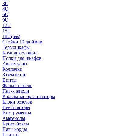
3U
4U
6U
9U
12U
15U
18U(nas)
Стойки 19 дюймов
Термошкафы
Комплектующие
Полки для шкафов
Акссесуары
Колпачки
Заземление
Винты
Фальш панель
Патч-панели
Кабельные организаторы
Блоки розеток
Вентиляторы
Инструменты
Амфенолы
Кросс-боксы
Патч-корды
Плинты