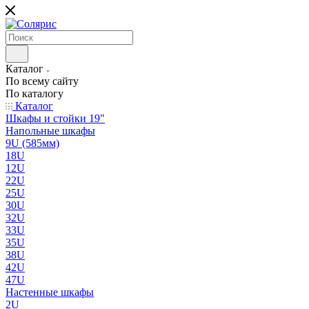
Каталог
По всему сайту
По каталогу
Каталог
Шкафы и стойки 19"
Напольные шкафы
9U (585мм)
18U
12U
22U
25U
30U
32U
33U
35U
38U
42U
47U
Настенные шкафы
2U