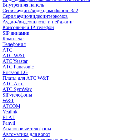
Внутренняя панель
Серия аудио-/видеодомофонов i3/i2
Серия аудио/видеоинтеркомов
Аудио-/видеошлюзы и пейджинг
Консольный IP-телефон
SIP динамик
Комплекс
Телефония
АТС
АТС W&T
ATC Yeastar
АТС Panasonic
Ericsson-LG
Платы для АТС W&T
АТС Агат
АТС SymWay
SIP-телефоны
W&T
ATCOM
Yealink
FLAT
Fanvil
Аналоговые телефоны
Автоматика для ворот
Автоматика для откатных ворот