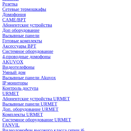
Розетка
Сетевые термошкафы
Домофония
CAME/BPT
Абонентские устройства
Доп оборудование
Вызывные панели
Готовые комплекты
Аксессуары BPT
Системное оборудование
4-проводные домофоны
AKUVOX
Видеотелефоны
Умный дом
Вызывные панели Akuvox
IP мониторы
Контроль доступа
URMET
Абонентские устройства URMET
Вызывные панели URMET
Доп. оборудование URMET
Комплекты URMET
Системное оборудование URMET
FANVIL
Видеодомофон высокого класса серии i6