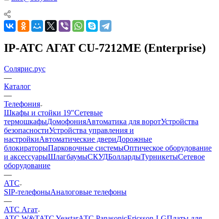
IP-АТС АГАТ CU-7212MЕ (Enterprise)
Солярис.рус
—
Каталог
—
Телефония
Шкафы и стойки 19"
Сетевые
термошкафы
Домофония
Автоматика для ворот
Устройства
безопасности
Устройства управления и
настройки
Автоматические двери
Дорожные
блокираторы
Парковочные системы
Оптическое оборудование
и аксессуары
Шлагбаумы
СКУД
Болларды
Турникеты
Сетевое
оборудование
—
АТС
SIP-телефоны
Аналоговые телефоны
—
АТС Агат
АТС W&T
ATC Yeastar
АТС Panasonic
Ericsson-LG
Платы для