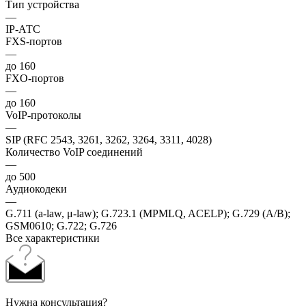
Тип устройства
—
IP-АТС
FXS-портов
—
до 160
FXO-портов
—
до 160
VoIP-протоколы
—
SIP (RFC 2543, 3261, 3262, 3264, 3311, 4028)
Количество VoIP соединений
—
до 500
Аудиокодеки
—
G.711 (a-law, μ-law); G.723.1 (MPMLQ, ACELP); G.729 (A/B);
GSM0610; G.722; G.726
Все характеристики
Нужна консультация?