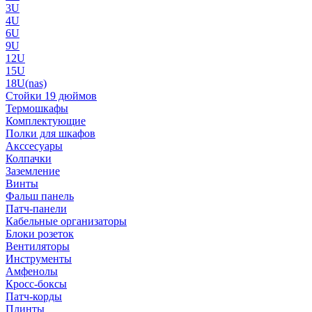
3U
4U
6U
9U
12U
15U
18U(nas)
Стойки 19 дюймов
Термошкафы
Комплектующие
Полки для шкафов
Акссесуары
Колпачки
Заземление
Винты
Фальш панель
Патч-панели
Кабельные организаторы
Блоки розеток
Вентиляторы
Инструменты
Амфенолы
Кросс-боксы
Патч-корды
Плинты