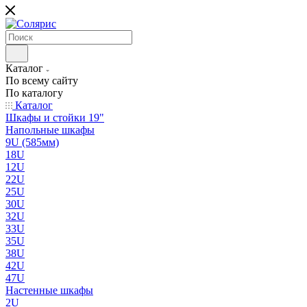
Каталог
По всему сайту
По каталогу
Каталог
Шкафы и стойки 19"
Напольные шкафы
9U (585мм)
18U
12U
22U
25U
30U
32U
33U
35U
38U
42U
47U
Настенные шкафы
2U