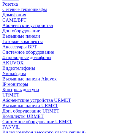
Розетка
Сетевые термошкафы
Домофония
CAME/BPT
Абонентские устройства
Доп оборудование
Вызывные панели
Готовые комплекты
Аксессуары BPT
Системное оборудование
4-проводные домофоны
AKUVOX
Видеотелефоны
Умный дом
Вызывные панели Akuvox
IP мониторы
Контроль доступа
URMET
Абонентские устройства URMET
Вызывные панели URMET
Доп. оборудование URMET
Комплекты URMET
Системное оборудование URMET
FANVIL
Видеодомофон высокого класса серии i6