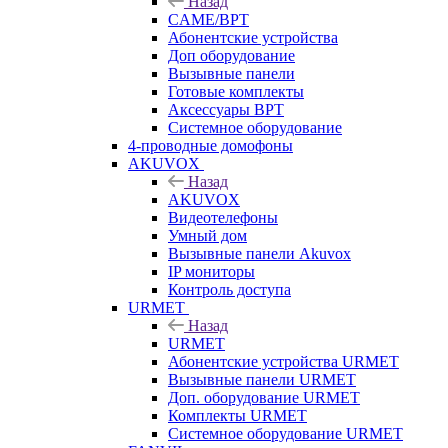
Назад
CAME/BPT
Абонентские устройства
Доп оборудование
Вызывные панели
Готовые комплекты
Аксессуары BPT
Системное оборудование
4-проводные домофоны
AKUVOX
Назад
AKUVOX
Видеотелефоны
Умный дом
Вызывные панели Akuvox
IP мониторы
Контроль доступа
URMET
Назад
URMET
Абонентские устройства URMET
Вызывные панели URMET
Доп. оборудование URMET
Комплекты URMET
Системное оборудование URMET