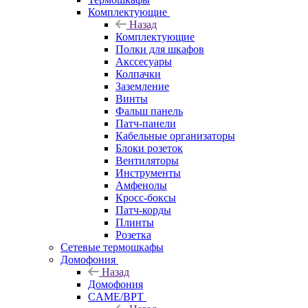
Комплектующие
Назад
Комплектующие
Полки для шкафов
Акссесуары
Колпачки
Заземление
Винты
Фальш панель
Патч-панели
Кабельные организаторы
Блоки розеток
Вентиляторы
Инструменты
Амфенолы
Кросс-боксы
Патч-корды
Плинты
Розетка
Сетевые термошкафы
Домофония
Назад
Домофония
CAME/BPT