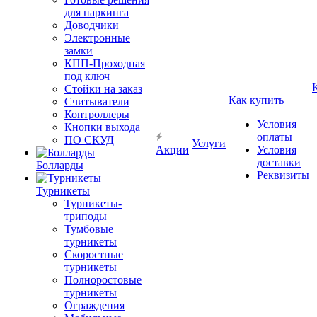
для паркинга
Доводчики
Электронные
замки
КПП-Проходная
под ключ
Стойки на заказ
Как купить
Считыватели
Контроллеры
Условия
Кнопки выхода
оплаты
ПО СКУД
Услуги
Акции
Условия
доставки
Болларды
Реквизиты
Турникеты
Турникеты-
триподы
Тумбовые
турникеты
Скоростные
турникеты
Полноростовые
турникеты
Ограждения