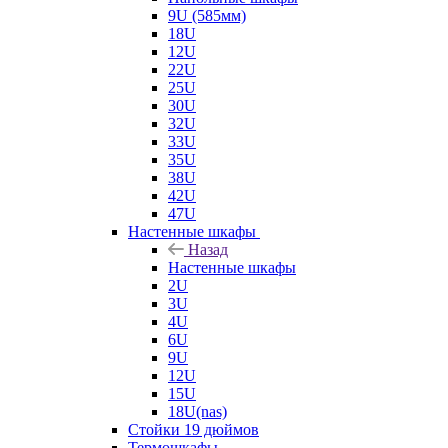
9U (585мм)
18U
12U
22U
25U
30U
32U
33U
35U
38U
42U
47U
Настенные шкафы
Назад
Настенные шкафы
2U
3U
4U
6U
9U
12U
15U
18U(nas)
Стойки 19 дюймов
Термошкафы