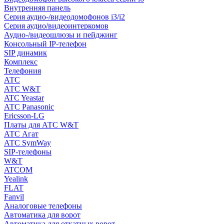
Внутренняя панель
Серия аудио-/видеодомофонов i3/i2
Серия аудио/видеоинтеркомов
Аудио-/видеошлюзы и пейджинг
Консольный IP-телефон
SIP динамик
Комплекс
Телефония
АТС
АТС W&T
ATC Yeastar
АТС Panasonic
Ericsson-LG
Платы для АТС W&T
АТС Агат
АТС SymWay
SIP-телефоны
W&T
ATCOM
Yealink
FLAT
Fanvil
Аналоговые телефоны
Автоматика для ворот
Автоматика для откатных ворот