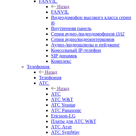
FANVIL
Назад
FANVIL
Видеодомофон высокого класса серии
i6
Внутренняя панель
Серия аудио-/видеодомофонов i3/i2
Серия аудио/видеоинтеркомов
Аудио-/видеошлюзы и пейджинг
Консольный IP-телефон
SIP динамик
Комплекс
Телефония
Назад
Телефония
АТС
Назад
АТС
АТС W&T
ATC Yeastar
АТС Panasonic
Ericsson-LG
Платы для АТС W&T
АТС Агат
АТС SymWay