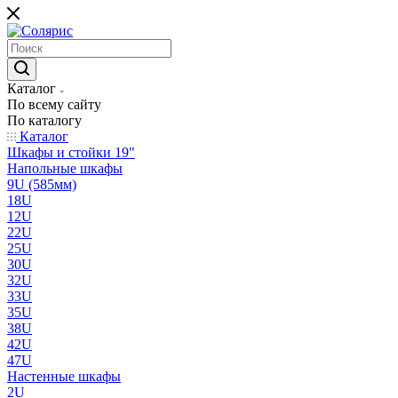
Каталог
По всему сайту
По каталогу
Каталог
Шкафы и стойки 19"
Напольные шкафы
9U (585мм)
18U
12U
22U
25U
30U
32U
33U
35U
38U
42U
47U
Настенные шкафы
2U