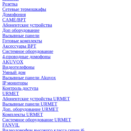
Розетка
Сетевые термошкафы
Домофония
CAME/BPT
Абонентские устройства
Доп оборудование
Вызывные панели
Готовые комплекты
Аксессуары BPT
Системное оборудование
4-проводные домофоны
AKUVOX
Видеотелефоны
Умный дом
Вызывные панели Akuvox
IP мониторы
Контроль доступа
URMET
Абонентские устройства URMET
Вызывные панели URMET
Доп. оборудование URMET
Комплекты URMET
Системное оборудование URMET
FANVIL
Видеодомофон высокого класса серии i6