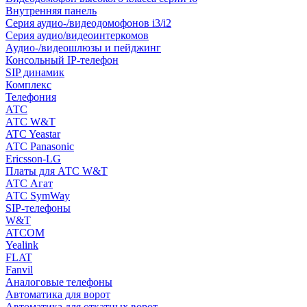
Внутренняя панель
Серия аудио-/видеодомофонов i3/i2
Серия аудио/видеоинтеркомов
Аудио-/видеошлюзы и пейджинг
Консольный IP-телефон
SIP динамик
Комплекс
Телефония
АТС
АТС W&T
ATC Yeastar
АТС Panasonic
Ericsson-LG
Платы для АТС W&T
АТС Агат
АТС SymWay
SIP-телефоны
W&T
ATCOM
Yealink
FLAT
Fanvil
Аналоговые телефоны
Автоматика для ворот
Автоматика для откатных ворот