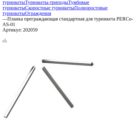
турникеты
Турникеты-триподы
Тумбовые
турникеты
Скоростные турникеты
Полноростовые
турникеты
Ограждения
—
Планка преграждающая стандартная для турникета PERCo-
AS-01
Артикул:
202059