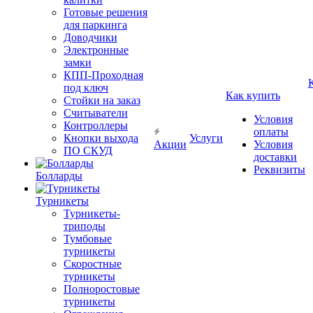
Готовые решения
для паркинга
Доводчики
Электронные
замки
КПП-Проходная
под ключ
Как купить
Стойки на заказ
Считыватели
Условия
Контроллеры
оплаты
Кнопки выхода
Услуги
Акции
Условия
ПО СКУД
доставки
Реквизиты
Болларды
Турникеты
Турникеты-
триподы
Тумбовые
турникеты
Скоростные
турникеты
Полноростовые
турникеты