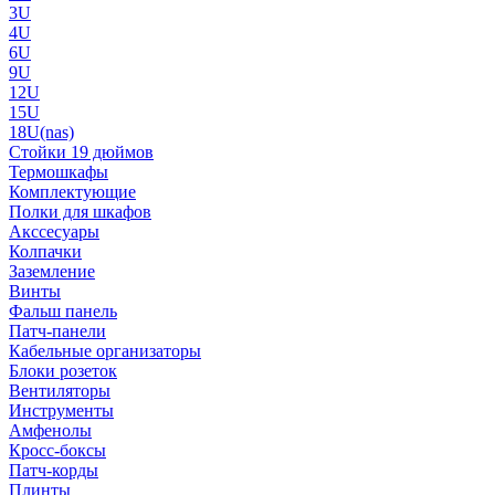
3U
4U
6U
9U
12U
15U
18U(nas)
Стойки 19 дюймов
Термошкафы
Комплектующие
Полки для шкафов
Акссесуары
Колпачки
Заземление
Винты
Фальш панель
Патч-панели
Кабельные организаторы
Блоки розеток
Вентиляторы
Инструменты
Амфенолы
Кросс-боксы
Патч-корды
Плинты