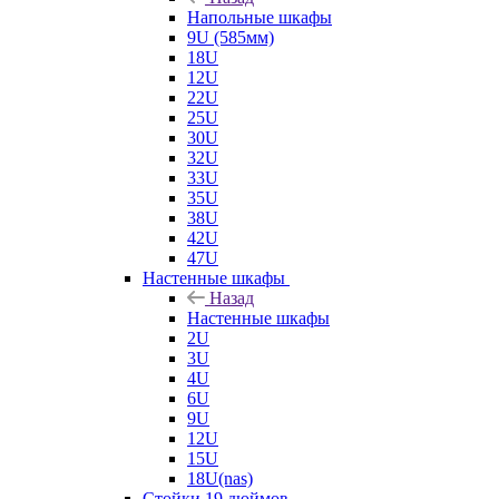
Напольные шкафы
9U (585мм)
18U
12U
22U
25U
30U
32U
33U
35U
38U
42U
47U
Настенные шкафы
Назад
Настенные шкафы
2U
3U
4U
6U
9U
12U
15U
18U(nas)
Стойки 19 дюймов