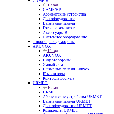
CAME/BPT
Назад
CAME/BPT
Абонентские устройства
Доп оборудование
Вызывные панели
Готовые комплекты
Аксессуары BPT
Системное оборудование
4-проводные домофоны
AKUVOX
Назад
AKUVOX
Видеотелефоны
Умный дом
Вызывные панели Akuvox
IP мониторы
Контроль доступа
URMET
Назад
URMET
Абонентские устройства URMET
Вызывные панели URMET
Доп. оборудование URMET
Комплекты URMET