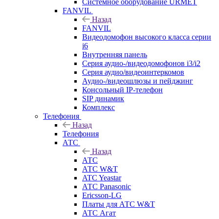
Системное оборудование URMET
FANVIL
Назад
FANVIL
Видеодомофон высокого класса серии
i6
Внутренняя панель
Серия аудио-/видеодомофонов i3/i2
Серия аудио/видеоинтеркомов
Аудио-/видеошлюзы и пейджинг
Консольный IP-телефон
SIP динамик
Комплекс
Телефония
Назад
Телефония
АТС
Назад
АТС
АТС W&T
ATC Yeastar
АТС Panasonic
Ericsson-LG
Платы для АТС W&T
АТС Агат