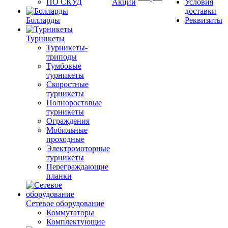
ПО СКУД
Акции
Условия
доставки
Болларды
Реквизиты
Турникеты
Турникеты-
триподы
Тумбовые
турникеты
Скоростные
турникеты
Полноростовые
турникеты
Ограждения
Мобильные
проходные
Электромоторные
турникеты
Переграждающие
планки
Сетевое оборудование
Коммутаторы
Комплектующие