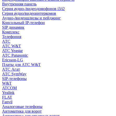
Внутренняя панель
Серия аудио-/видеодомофонов i3/i2
Серия аудио/видеоинтеркомов
Аудио-/видеошлюзы и пейджинг
Консольный IP-телефон
SIP динамик
Комплекс
Телефония
АТС
АТС W&T
ATC Yeastar
АТС Panasonic
Ericsson-LG
Платы для АТС W&T
АТС Агат
АТС SymWay
SIP-телефоны
W&T
ATCOM
Yealink
FLAT
Fanvil
Аналоговые телефоны
Автоматика для ворот
Автоматика для откатных ворот