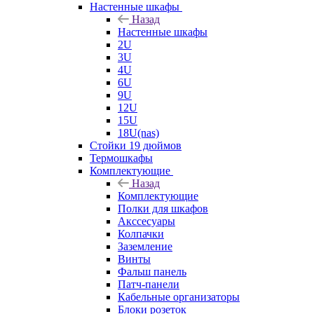
Настенные шкафы
Назад
Настенные шкафы
2U
3U
4U
6U
9U
12U
15U
18U(nas)
Стойки 19 дюймов
Термошкафы
Комплектующие
Назад
Комплектующие
Полки для шкафов
Акссесуары
Колпачки
Заземление
Винты
Фальш панель
Патч-панели
Кабельные организаторы
Блоки розеток