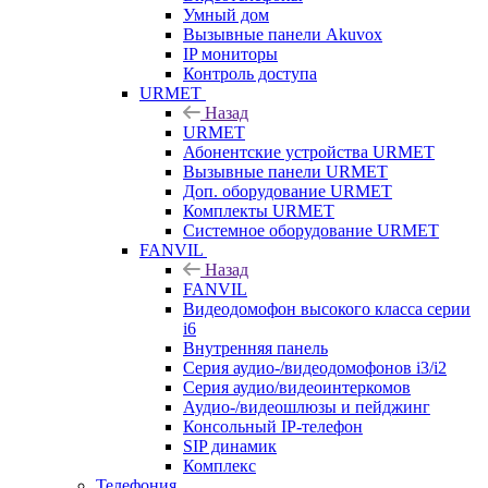
Умный дом
Вызывные панели Akuvox
IP мониторы
Контроль доступа
URMET
Назад
URMET
Абонентские устройства URMET
Вызывные панели URMET
Доп. оборудование URMET
Комплекты URMET
Системное оборудование URMET
FANVIL
Назад
FANVIL
Видеодомофон высокого класса серии
i6
Внутренняя панель
Серия аудио-/видеодомофонов i3/i2
Серия аудио/видеоинтеркомов
Аудио-/видеошлюзы и пейджинг
Консольный IP-телефон
SIP динамик
Комплекс
Телефония