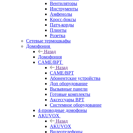
Вентиляторы
Инструменты
Амфенолы
Кросс-боксы
Патч-корды
Плинты
Розетка
Сетевые термошкафы
Домофония
Назад
Домофония
CAME/BPT
Назад
CAME/BPT
Абонентские устройства
Доп оборудование
Вызывные панели
Готовые комплекты
Аксессуары BPT
Системное оборудование
4-проводные домофоны
AKUVOX
Назад
AKUVOX
Видеотелефоны