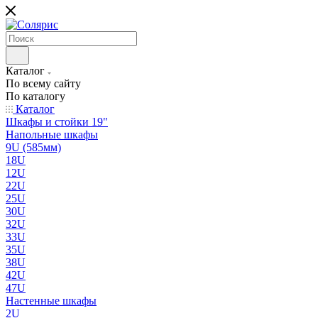
Каталог
По всему сайту
По каталогу
Каталог
Шкафы и стойки 19"
Напольные шкафы
9U (585мм)
18U
12U
22U
25U
30U
32U
33U
35U
38U
42U
47U
Настенные шкафы
2U