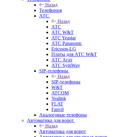
Назад
Телефония
АТС
Назад
АТС
АТС W&T
ATC Yeastar
АТС Panasonic
Ericsson-LG
Платы для АТС W&T
АТС Агат
АТС SymWay
SIP-телефоны
Назад
SIP-телефоны
W&T
ATCOM
Yealink
FLAT
Fanvil
Аналоговые телефоны
Автоматика для ворот
Назад
Автоматика для ворот
Автоматика для откатных ворот