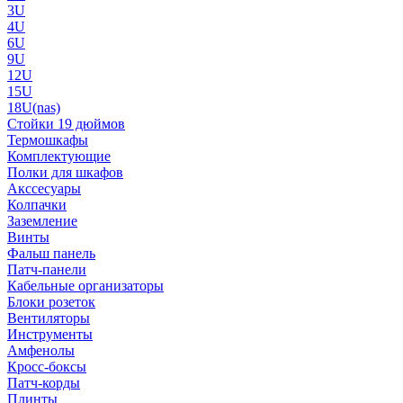
3U
4U
6U
9U
12U
15U
18U(nas)
Стойки 19 дюймов
Термошкафы
Комплектующие
Полки для шкафов
Акссесуары
Колпачки
Заземление
Винты
Фальш панель
Патч-панели
Кабельные организаторы
Блоки розеток
Вентиляторы
Инструменты
Амфенолы
Кросс-боксы
Патч-корды
Плинты