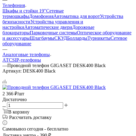
Телефония
Шкафы и стойки 19"
Сетевые
термошкафы
Домофония
Автоматика для ворот
Устройства
безопасности
Устройства управления и
настройки
Автоматические двери
Дорожные
блокираторы
Парковочные системы
Оптическое оборудование
и аксессуары
Шлагбаумы
СКУД
Болларды
Турникеты
Сетевое
оборудование
—
Аналоговые телефоны
АТС
SIP-телефоны
—
Проводной телефон GIGASET DESK400 Black
Артикул:
DESK400 Black
2 366
₽
/шт
Достаточно
В корзину
Рассчитать доставку
Самовывоз сегодня - бесплатно
Доставка завтра - 390 ₽