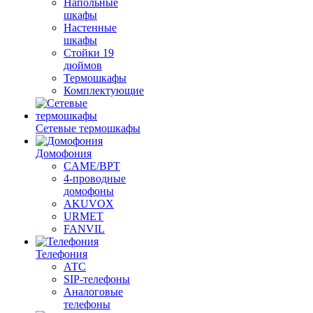
Напольные
шкафы
Настенные
шкафы
Стойки 19
дюймов
Термошкафы
Комплектующие
Сетевые термошкафы
Домофония
CAME/BPT
4-проводные
домофоны
AKUVOX
URMET
FANVIL
Телефония
АТС
SIP-телефоны
Аналоговые
телефоны