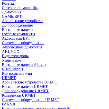
Розетка
Сетевые термошкафы
Домофония
CAME/BPT
Абонентские устройства
Доп оборудование
Вызывные панели
Готовые комплекты
Аксессуары BPT
Системное оборудование
4-проводные домофоны
AKUVOX
Видеотелефоны
Умный дом
Вызывные панели Akuvox
IP мониторы
Контроль доступа
URMET
Абонентские устройства URMET
Вызывные панели URMET
Доп. оборудование URMET
Комплекты URMET
Системное оборудование URMET
FANVIL
Видеодомофон высокого класса серии i6