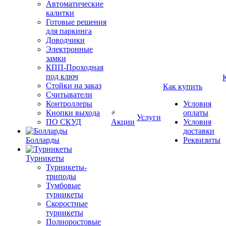
Автоматические
калитки
Готовые решения
для паркинга
Доводчики
Электронные
замки
КПП-Проходная
под ключ
Стойки на заказ
Как купить
Считыватели
Контроллеры
Условия
Кнопки выхода
оплаты
Услуги
ПО СКУД
Акции
Условия
доставки
Болларды
Реквизиты
Турникеты
Турникеты-
триподы
Тумбовые
турникеты
Скоростные
турникеты
Полноростовые