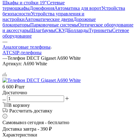
Шкафы и стойки 19"
Сетевые
термошкафы
Домофония
Автоматика для ворот
Устройства
безопасности
Устройства управления и
настройки
Автоматические двери
Дорожные
блокираторы
Парковочные системы
Оптическое оборудование
и аксессуары
Шлагбаумы
СКУД
Болларды
Турникеты
Сетевое
оборудование
—
Аналоговые телефоны
АТС
SIP-телефоны
—
Телефон DECT Gigaset A690 White
Артикул:
A690 White
6 600
₽
/шт
Достаточно
В корзину
Рассчитать доставку
Самовывоз сегодня - бесплатно
Доставка завтра - 390 ₽
Характеристики