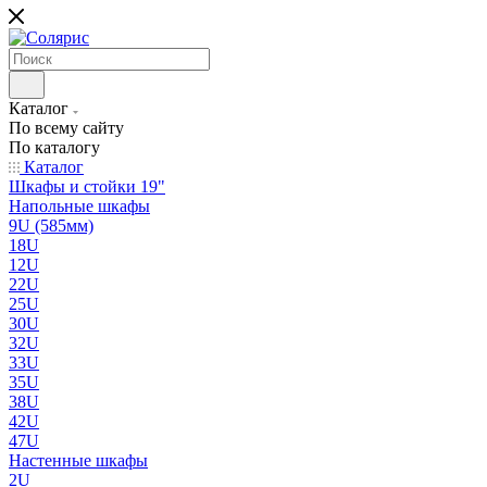
Каталог
По всему сайту
По каталогу
Каталог
Шкафы и стойки 19"
Напольные шкафы
9U (585мм)
18U
12U
22U
25U
30U
32U
33U
35U
38U
42U
47U
Настенные шкафы
2U