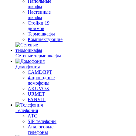
Напольные
шкафы
Настенные
шкафы
Стойки 19
дюймов
Термошкафы
Комплектующие
Сетевые термошкафы
Домофония
CAME/BPT
4-проводные
домофоны
AKUVOX
URMET
FANVIL
Телефония
АТС
SIP-телефоны
Аналоговые
телефоны