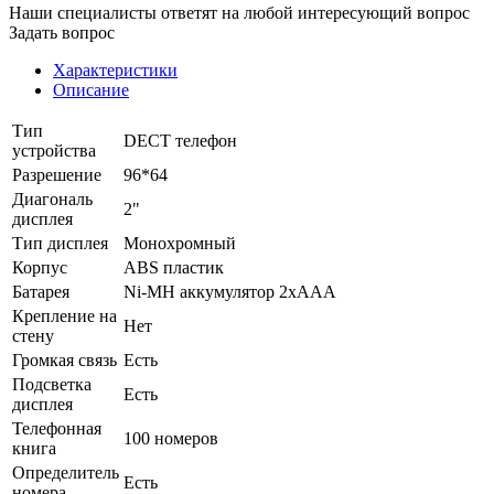
Наши специалисты ответят на любой интересующий вопрос
Задать вопрос
Характеристики
Описание
Тип
DECT телефон
устройства
Разрешение
96*64
Диагональ
2"
дисплея
Тип дисплея
Монохромный
Корпус
ABS пластик
Батарея
Ni-MH аккумулятор 2xAAA
Крепление на
Нет
стену
Громкая связь
Есть
Подсветка
Есть
дисплея
Телефонная
100 номеров
книга
Определитель
Есть
номера