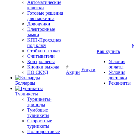
Автоматические
калитки
Готовые решения
для паркинга
Доводчики
Электронные
замки
КПП-Проходная
под ключ
Стойки на заказ
Как купить
Считыватели
Контроллеры
Условия
Кнопки выхода
оплаты
Услуги
ПО СКУД
Акции
Условия
доставки
Болларды
Реквизиты
Турникеты
Турникеты-
триподы
Тумбовые
турникеты
Скоростные
турникеты
Полноростовые