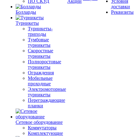
ПО СКУД
Акции
Условия
доставки
Болларды
Реквизиты
Турникеты
Турникеты-
триподы
Тумбовые
турникеты
Скоростные
турникеты
Полноростовые
турникеты
Ограждения
Мобильные
проходные
Электромоторные
турникеты
Переграждающие
планки
Сетевое оборудование
Коммутаторы
Комплектующие