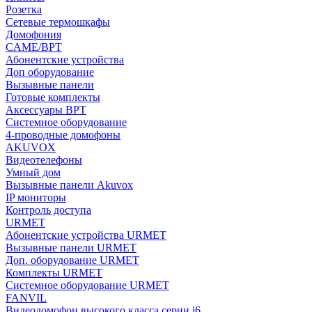
Розетка
Сетевые термошкафы
Домофония
CAME/BPT
Абонентские устройства
Доп оборудование
Вызывные панели
Готовые комплекты
Аксессуары BPT
Системное оборудование
4-проводные домофоны
AKUVOX
Видеотелефоны
Умный дом
Вызывные панели Akuvox
IP мониторы
Контроль доступа
URMET
Абонентские устройства URMET
Вызывные панели URMET
Доп. оборудование URMET
Комплекты URMET
Системное оборудование URMET
FANVIL
Видеодомофон высокого класса серии i6