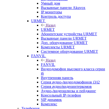
Умный дом
Вызывные панели Akuvox
IP мониторы
Контроль доступа
URMET
Назад
URMET
Абонентские устройства URMET
Вызывные панели URMET
Доп. оборудование URMET
Комплекты URMET
Системное оборудование URMET
FANVIL
Назад
FANVIL
Видеодомофон высокого класса серии
i6
Внутренняя панель
Серия аудио-/видеодомофонов i3/i2
Серия аудио/видеоинтеркомов
Аудио-/видеошлюзы и пейджинг
Консольный IP-телефон
SIP динамик
Комплекс
Телефония