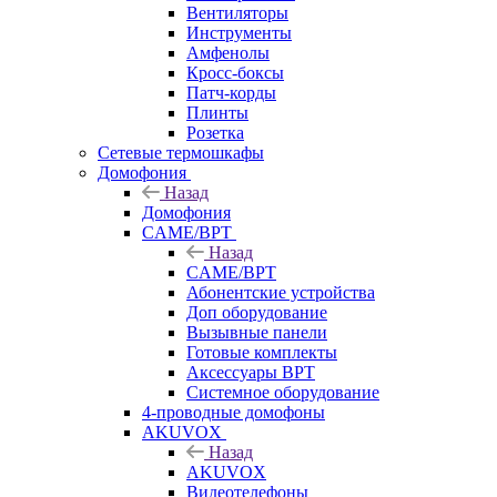
Вентиляторы
Инструменты
Амфенолы
Кросс-боксы
Патч-корды
Плинты
Розетка
Сетевые термошкафы
Домофония
Назад
Домофония
CAME/BPT
Назад
CAME/BPT
Абонентские устройства
Доп оборудование
Вызывные панели
Готовые комплекты
Аксессуары BPT
Системное оборудование
4-проводные домофоны
AKUVOX
Назад
AKUVOX
Видеотелефоны