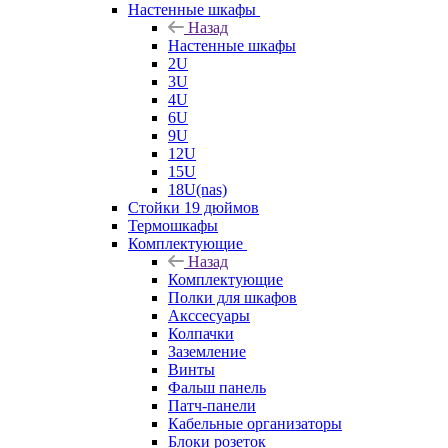
Настенные шкафы
Назад
Настенные шкафы
2U
3U
4U
6U
9U
12U
15U
18U(nas)
Стойки 19 дюймов
Термошкафы
Комплектующие
Назад
Комплектующие
Полки для шкафов
Акссесуары
Колпачки
Заземление
Винты
Фальш панель
Патч-панели
Кабельные организаторы
Блоки розеток