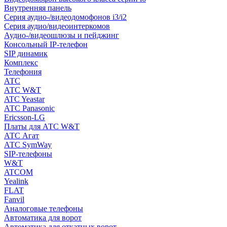
Внутренняя панель
Серия аудио-/видеодомофонов i3/i2
Серия аудио/видеоинтеркомов
Аудио-/видеошлюзы и пейджинг
Консольный IP-телефон
SIP динамик
Комплекс
Телефония
АТС
АТС W&T
ATC Yeastar
АТС Panasonic
Ericsson-LG
Платы для АТС W&T
АТС Агат
АТС SymWay
SIP-телефоны
W&T
ATCOM
Yealink
FLAT
Fanvil
Аналоговые телефоны
Автоматика для ворот
Автоматика для откатных ворот