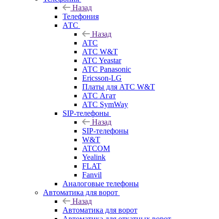
Назад
Телефония
АТС
Назад
АТС
АТС W&T
ATC Yeastar
АТС Panasonic
Ericsson-LG
Платы для АТС W&T
АТС Агат
АТС SymWay
SIP-телефоны
Назад
SIP-телефоны
W&T
ATCOM
Yealink
FLAT
Fanvil
Аналоговые телефоны
Автоматика для ворот
Назад
Автоматика для ворот
Автоматика для откатных ворот