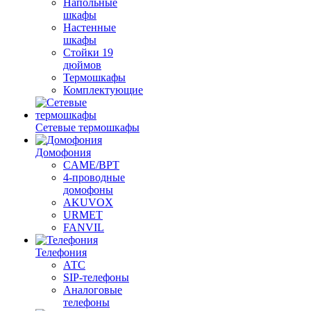
Напольные
шкафы
Настенные
шкафы
Стойки 19
дюймов
Термошкафы
Комплектующие
Сетевые термошкафы
Домофония
CAME/BPT
4-проводные
домофоны
AKUVOX
URMET
FANVIL
Телефония
АТС
SIP-телефоны
Аналоговые
телефоны