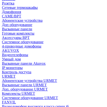
Розетка
Сетевые термошкафы
Домофония
CAME/BPT
Абонентские устройства
Доп оборудование
Вызывные панели
Готовые комплекты
Аксессуары BPT
Системное оборудование
4-проводные домофоны
AKUVOX
Видеотелефоны
Умный дом
Вызывные панели Akuvox
IP мониторы
Контроль доступа
URMET
Абонентские устройства URMET
Вызывные панели URMET
Доп. оборудование URMET
Комплекты URMET
Системное оборудование URMET
FANVIL
Видеодомофон высокого класса серии i6