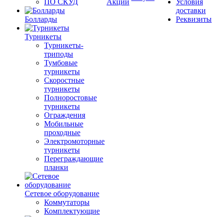
ПО СКУД
Акции
Условия
доставки
Болларды
Реквизиты
Турникеты
Турникеты-
триподы
Тумбовые
турникеты
Скоростные
турникеты
Полноростовые
турникеты
Ограждения
Мобильные
проходные
Электромоторные
турникеты
Переграждающие
планки
Сетевое оборудование
Коммутаторы
Комплектующие