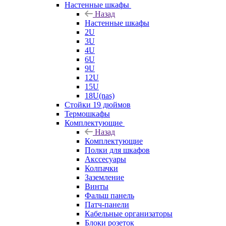
Настенные шкафы
Назад
Настенные шкафы
2U
3U
4U
6U
9U
12U
15U
18U(nas)
Стойки 19 дюймов
Термошкафы
Комплектующие
Назад
Комплектующие
Полки для шкафов
Акссесуары
Колпачки
Заземление
Винты
Фальш панель
Патч-панели
Кабельные организаторы
Блоки розеток