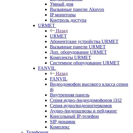
Умный дом
Вызывные панели Akuvox
IP мониторы
Контроль доступа
URMET
Назад
URMET
Абонентские устройства URMET
Вызывные панели URMET
Доп. оборудование URMET
Комплекты URMET
Системное оборудование URMET
FANVIL
Назад
FANVIL
Видеодомофон высокого класса серии
i6
Внутренняя панель
Серия аудио-/видеодомофонов i3/i2
Серия аудио/видеоинтеркомов
Аудио-/видеошлюзы и пейджинг
Консольный IP-телефон
SIP динамик
Комплекс
Телефония