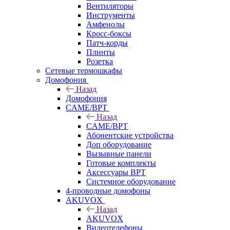
Вентиляторы
Инструменты
Амфенолы
Кросс-боксы
Патч-корды
Плинты
Розетка
Сетевые термошкафы
Домофония
Назад
Домофония
CAME/BPT
Назад
CAME/BPT
Абонентские устройства
Доп оборудование
Вызывные панели
Готовые комплекты
Аксессуары BPT
Системное оборудование
4-проводные домофоны
AKUVOX
Назад
AKUVOX
Видеотелефоны