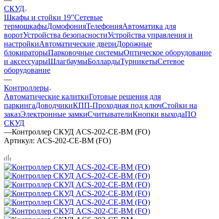
СКУД
Шкафы и стойки 19"
Сетевые
термошкафы
Домофония
Телефония
Автоматика для
ворот
Устройства безопасности
Устройства управления и
настройки
Автоматические двери
Дорожные
блокираторы
Парковочные системы
Оптическое оборудование
и аксессуары
Шлагбаумы
Болларды
Турникеты
Сетевое
оборудование
—
Контроллеры
Автоматические калитки
Готовые решения для
паркинга
Доводчики
КПП-Проходная под ключ
Стойки на
заказ
Электронные замки
Считыватели
Кнопки выхода
ПО
СКУД
—
Контроллер СКУД ACS-202-CE-ВM (FO)
Артикул:
ACS-202-CE-ВM (FO)