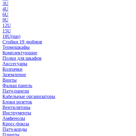
3U
4U
6U
9U
12U
15U
18U(nas)
Стойки 19 дюймов
Термошкафы
Комплектующие
Полки для шкафов
Акссесуары
Колпачки
Заземление
Винты
Фальш панель
Патч-панели
Кабельные организаторы
Блоки розеток
Вентиляторы
Инструменты
Амфенолы
Кросс-боксы
Патч-корды
Плинты