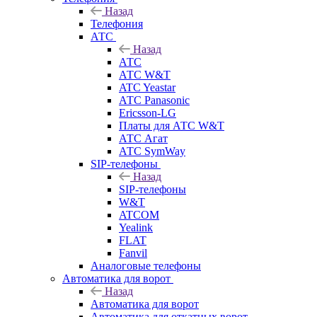
Назад
Телефония
АТС
Назад
АТС
АТС W&T
ATC Yeastar
АТС Panasonic
Ericsson-LG
Платы для АТС W&T
АТС Агат
АТС SymWay
SIP-телефоны
Назад
SIP-телефоны
W&T
ATCOM
Yealink
FLAT
Fanvil
Аналоговые телефоны
Автоматика для ворот
Назад
Автоматика для ворот
Автоматика для откатных ворот