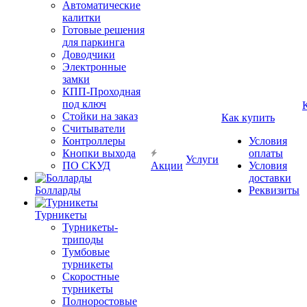
Автоматические
калитки
Готовые решения
для паркинга
Доводчики
Электронные
замки
КПП-Проходная
под ключ
Стойки на заказ
Как купить
Считыватели
Контроллеры
Условия
Кнопки выхода
оплаты
Услуги
ПО СКУД
Акции
Условия
доставки
Болларды
Реквизиты
Турникеты
Турникеты-
триподы
Тумбовые
турникеты
Скоростные
турникеты
Полноростовые