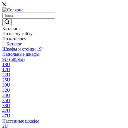
Каталог
По всему сайту
По каталогу
Каталог
Шкафы и стойки 19"
Напольные шкафы
9U (585мм)
18U
12U
22U
25U
30U
32U
33U
35U
38U
42U
47U
Настенные шкафы
2U