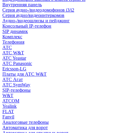
Внутренняя панель
Серия аудио-/видеодомофонов i3/i2
Серия аудио/видеоинтеркомов
Аудио-/видеошлюзы и пейджинг
Консольный IP-телефон
SIP динамик
Комплекс
Телефония
АТС
АТС W&T
ATC Yeastar
АТС Panasonic
Ericsson-LG
Платы для АТС W&T
АТС Агат
АТС SymWay
SIP-телефоны
W&T
ATCOM
Yealink
FLAT
Fanvil
Аналоговые телефоны
Автоматика для ворот
Автоматика для откатных ворот