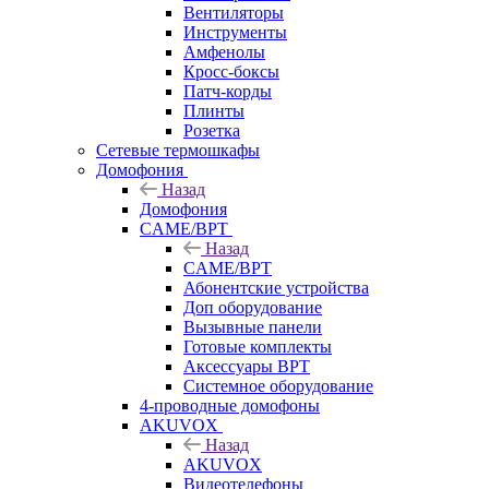
Вентиляторы
Инструменты
Амфенолы
Кросс-боксы
Патч-корды
Плинты
Розетка
Сетевые термошкафы
Домофония
Назад
Домофония
CAME/BPT
Назад
CAME/BPT
Абонентские устройства
Доп оборудование
Вызывные панели
Готовые комплекты
Аксессуары BPT
Системное оборудование
4-проводные домофоны
AKUVOX
Назад
AKUVOX
Видеотелефоны