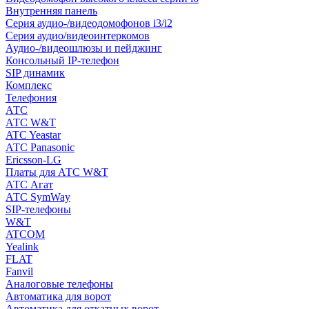
Внутренняя панель
Серия аудио-/видеодомофонов i3/i2
Серия аудио/видеоинтеркомов
Аудио-/видеошлюзы и пейджинг
Консольный IP-телефон
SIP динамик
Комплекс
Телефония
АТС
АТС W&T
ATC Yeastar
АТС Panasonic
Ericsson-LG
Платы для АТС W&T
АТС Агат
АТС SymWay
SIP-телефоны
W&T
ATCOM
Yealink
FLAT
Fanvil
Аналоговые телефоны
Автоматика для ворот
Автоматика для откатных ворот