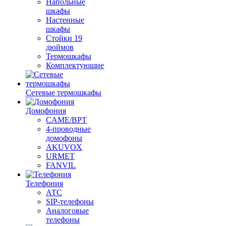
Напольные
шкафы
Настенные
шкафы
Стойки 19
дюймов
Термошкафы
Комплектующие
Сетевые термошкафы
Домофония
CAME/BPT
4-проводные
домофоны
AKUVOX
URMET
FANVIL
Телефония
АТС
SIP-телефоны
Аналоговые
телефоны