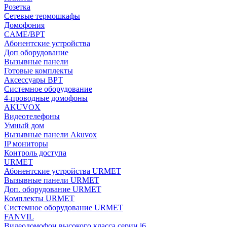
Розетка
Сетевые термошкафы
Домофония
CAME/BPT
Абонентские устройства
Доп оборудование
Вызывные панели
Готовые комплекты
Аксессуары BPT
Системное оборудование
4-проводные домофоны
AKUVOX
Видеотелефоны
Умный дом
Вызывные панели Akuvox
IP мониторы
Контроль доступа
URMET
Абонентские устройства URMET
Вызывные панели URMET
Доп. оборудование URMET
Комплекты URMET
Системное оборудование URMET
FANVIL
Видеодомофон высокого класса серии i6