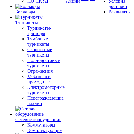
ПО СКУД
Акции
Условия
доставки
Болларды
Реквизиты
Турникеты
Турникеты-
триподы
Тумбовые
турникеты
Скоростные
турникеты
Полноростовые
турникеты
Ограждения
Мобильные
проходные
Электромоторные
турникеты
Переграждающие
планки
Сетевое оборудование
Коммутаторы
Комплектующие