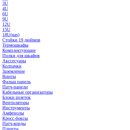
3U
4U
6U
9U
12U
15U
18U(nas)
Стойки 19 дюймов
Термошкафы
Комплектующие
Полки для шкафов
Акссесуары
Колпачки
Заземление
Винты
Фальш панель
Патч-панели
Кабельные организаторы
Блоки розеток
Вентиляторы
Инструменты
Амфенолы
Кросс-боксы
Патч-корды
Плинты