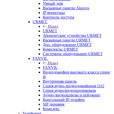
Умный дом
Вызывные панели Akuvox
IP мониторы
Контроль доступа
URMET
Назад
URMET
Абонентские устройства URMET
Вызывные панели URMET
Доп. оборудование URMET
Комплекты URMET
Системное оборудование URMET
FANVIL
Назад
FANVIL
Видеодомофон высокого класса серии
i6
Внутренняя панель
Серия аудио-/видеодомофонов i3/i2
Серия аудио/видеоинтеркомов
Аудио-/видеошлюзы и пейджинг
Консольный IP-телефон
SIP динамик
Комплекс
Телефония