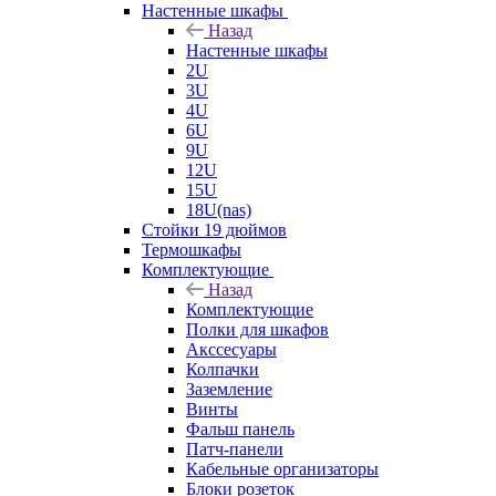
Настенные шкафы
Назад
Настенные шкафы
2U
3U
4U
6U
9U
12U
15U
18U(nas)
Стойки 19 дюймов
Термошкафы
Комплектующие
Назад
Комплектующие
Полки для шкафов
Акссесуары
Колпачки
Заземление
Винты
Фальш панель
Патч-панели
Кабельные организаторы
Блоки розеток