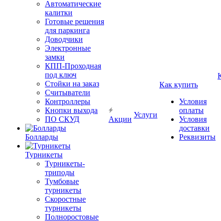
Автоматические
калитки
Готовые решения
для паркинга
Доводчики
Электронные
замки
КПП-Проходная
под ключ
Стойки на заказ
Как купить
Считыватели
Контроллеры
Условия
Кнопки выхода
оплаты
Услуги
ПО СКУД
Акции
Условия
доставки
Болларды
Реквизиты
Турникеты
Турникеты-
триподы
Тумбовые
турникеты
Скоростные
турникеты
Полноростовые