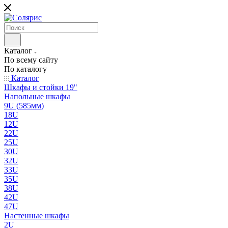
Каталог
По всему сайту
По каталогу
Каталог
Шкафы и стойки 19"
Напольные шкафы
9U (585мм)
18U
12U
22U
25U
30U
32U
33U
35U
38U
42U
47U
Настенные шкафы
2U