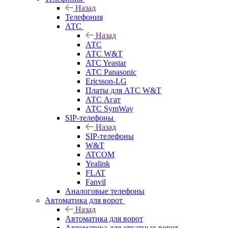
Назад
Телефония
АТС
Назад
АТС
АТС W&T
ATC Yeastar
АТС Panasonic
Ericsson-LG
Платы для АТС W&T
АТС Агат
АТС SymWay
SIP-телефоны
Назад
SIP-телефоны
W&T
ATCOM
Yealink
FLAT
Fanvil
Аналоговые телефоны
Автоматика для ворот
Назад
Автоматика для ворот
Автоматика для откатных ворот