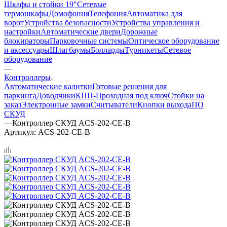
Шкафы и стойки 19"
Сетевые
термошкафы
Домофония
Телефония
Автоматика для
ворот
Устройства безопасности
Устройства управления и
настройки
Автоматические двери
Дорожные
блокираторы
Парковочные системы
Оптическое оборудование
и аксессуары
Шлагбаумы
Болларды
Турникеты
Сетевое
оборудование
—
Контроллеры
Автоматические калитки
Готовые решения для
паркинга
Доводчики
КПП-Проходная под ключ
Стойки на
заказ
Электронные замки
Считыватели
Кнопки выхода
ПО
СКУД
—
Контроллер СКУД ACS-202-CE-B
Артикул:
ACS-202-CE-B