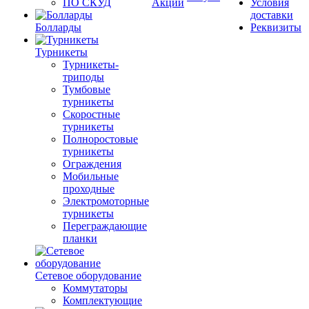
ПО СКУД
Акции
Условия
доставки
Болларды
Реквизиты
Турникеты
Турникеты-
триподы
Тумбовые
турникеты
Скоростные
турникеты
Полноростовые
турникеты
Ограждения
Мобильные
проходные
Электромоторные
турникеты
Переграждающие
планки
Сетевое оборудование
Коммутаторы
Комплектующие