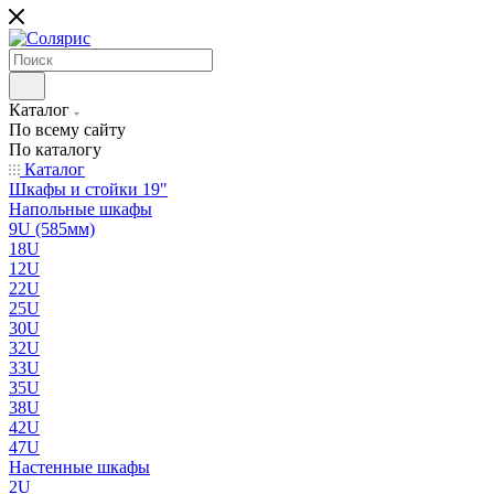
Каталог
По всему сайту
По каталогу
Каталог
Шкафы и стойки 19"
Напольные шкафы
9U (585мм)
18U
12U
22U
25U
30U
32U
33U
35U
38U
42U
47U
Настенные шкафы
2U