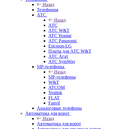
Назад
Телефония
АТС
Назад
АТС
АТС W&T
ATC Yeastar
АТС Panasonic
Ericsson-LG
Платы для АТС W&T
АТС Агат
АТС SymWay
SIP-телефоны
Назад
SIP-телефоны
W&T
ATCOM
Yealink
FLAT
Fanvil
Аналоговые телефоны
Автоматика для ворот
Назад
Автоматика для ворот
Автоматика для откатных ворот