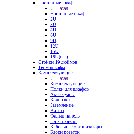
Настенные шкафы
Назад
Настенные шкафы
2U
3U
4U
6U
9U
12U
15U
18U(nas)
Стойки 19 дюймов
Термошкафы
Комплектующие
Назад
Комплектующие
Полки для шкафов
Акссесуары
Колпачки
Заземление
Винты
Фальш панель
Патч-панели
Кабельные организаторы
Блоки розеток