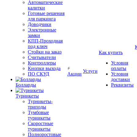
Автоматические
калитки
Готовые решения
для паркинга
Доводчики
Электронные
замки
КПП-Проходная
под ключ
Стойки на заказ
Как купить
Считыватели
Контроллеры
Условия
Кнопки выхода
оплаты
Услуги
ПО СКУД
Акции
Условия
доставки
Болларды
Реквизиты
Турникеты
Турникеты-
триподы
Тумбовые
турникеты
Скоростные
турникеты
Полноростовые