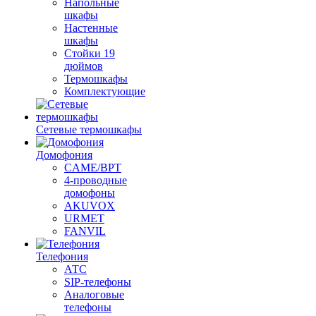
Напольные
шкафы
Настенные
шкафы
Стойки 19
дюймов
Термошкафы
Комплектующие
Сетевые термошкафы
Домофония
CAME/BPT
4-проводные
домофоны
AKUVOX
URMET
FANVIL
Телефония
АТС
SIP-телефоны
Аналоговые
телефоны