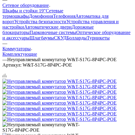
Сетевое оборудование
Шкафы и стойки 19"
Сетевые
термошкафы
Домофония
Телефония
Автоматика для
ворот
Устройства безопасности
Устройства управления и
настройки
Автоматические двери
Дорожные
блокираторы
Парковочные системы
Оптическое оборудование
и аксессуары
Шлагбаумы
СКУД
Болларды
Турникеты
—
Коммутаторы
Комплектующие
—
Неуправляемый коммутатор W&T-S17G-8P4PC-POE
Артикул:
W&T-S17G-8P4PC-POE