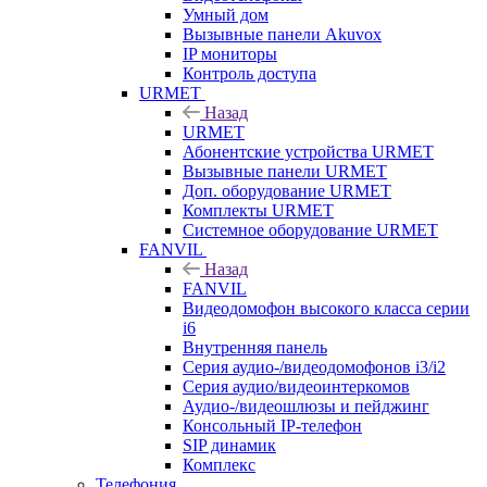
Умный дом
Вызывные панели Akuvox
IP мониторы
Контроль доступа
URMET
Назад
URMET
Абонентские устройства URMET
Вызывные панели URMET
Доп. оборудование URMET
Комплекты URMET
Системное оборудование URMET
FANVIL
Назад
FANVIL
Видеодомофон высокого класса серии
i6
Внутренняя панель
Серия аудио-/видеодомофонов i3/i2
Серия аудио/видеоинтеркомов
Аудио-/видеошлюзы и пейджинг
Консольный IP-телефон
SIP динамик
Комплекс
Телефония