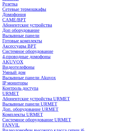
Розетка
Сетевые термошкафы
Домофония
CAME/BPT
Абонентские устройства
Доп оборудование
Вызывные панели
Готовые комплекты
Аксессуары BPT
Системное оборудование
4-проводные домофоны
AKUVOX
Видеотелефоны
Умный дом
Вызывные панели Akuvox
IP мониторы
Контроль доступа
URMET
Абонентские устройства URMET
Вызывные панели URMET
Доп. оборудование URMET
Комплекты URMET
Системное оборудование URMET
FANVIL
Видеодомофон высокого класса серии i6