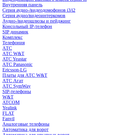
Внутренняя панель
Серия аудио-/видеодомофонов i3/i2
Серия аудио/видеоинтеркомов
Аудио-/видеошлюзы и пейджинг
Консольный IP-телефон
SIP динамик
Комплекс
Телефония
АТС
АТС W&T
ATC Yeastar
АТС Panasonic
Ericsson-LG
Платы для АТС W&T
АТС Агат
АТС SymWay
SIP-телефоны
W&T
ATCOM
Yealink
FLAT
Fanvil
Аналоговые телефоны
Автоматика для ворот
Автоматика для откатных ворот