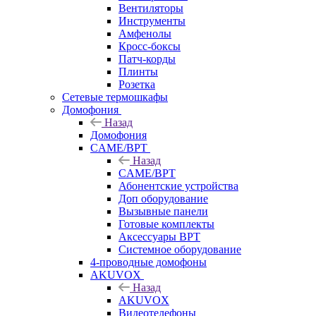
Вентиляторы
Инструменты
Амфенолы
Кросс-боксы
Патч-корды
Плинты
Розетка
Сетевые термошкафы
Домофония
Назад
Домофония
CAME/BPT
Назад
CAME/BPT
Абонентские устройства
Доп оборудование
Вызывные панели
Готовые комплекты
Аксессуары BPT
Системное оборудование
4-проводные домофоны
AKUVOX
Назад
AKUVOX
Видеотелефоны