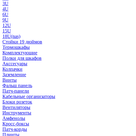
3U
4U
6U
9U
12U
15U
18U(nas)
Стойки 19 дюймов
Термошкафы
Комплектующие
Полки для шкафов
Акссесуары
Колпачки
Заземление
Винты
Фальш панель
Патч-панели
Кабельные организаторы
Блоки розеток
Вентиляторы
Инструменты
Амфенолы
Кросс-боксы
Патч-корды
Плинты