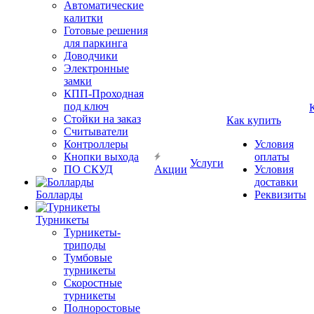
Автоматические
калитки
Готовые решения
для паркинга
Доводчики
Электронные
замки
КПП-Проходная
под ключ
Стойки на заказ
Как купить
Считыватели
Контроллеры
Условия
Кнопки выхода
оплаты
Услуги
ПО СКУД
Акции
Условия
доставки
Болларды
Реквизиты
Турникеты
Турникеты-
триподы
Тумбовые
турникеты
Скоростные
турникеты
Полноростовые