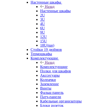
Настенные шкафы
Назад
Настенные шкафы
2U
3U
4U
6U
9U
12U
15U
18U(nas)
Стойки 19 дюймов
Термошкафы
Комплектующие
Назад
Комплектующие
Полки для шкафов
Акссесуары
Колпачки
Заземление
Винты
Фальш панель
Патч-панели
Кабельные организаторы
Блоки розеток