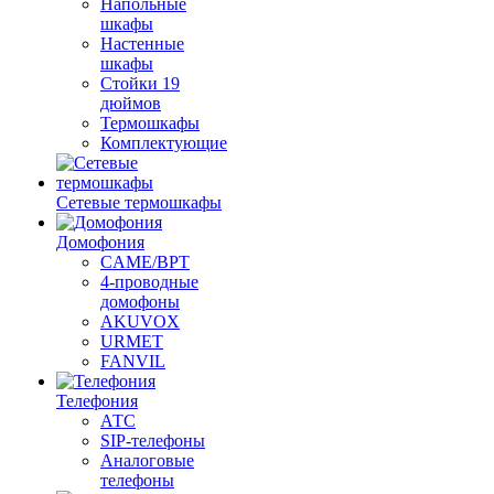
Напольные
шкафы
Настенные
шкафы
Стойки 19
дюймов
Термошкафы
Комплектующие
Сетевые термошкафы
Домофония
CAME/BPT
4-проводные
домофоны
AKUVOX
URMET
FANVIL
Телефония
АТС
SIP-телефоны
Аналоговые
телефоны