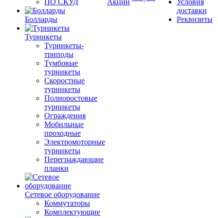
ПО СКУД
Акции
Условия
доставки
Болларды
Реквизиты
Турникеты
Турникеты-
триподы
Тумбовые
турникеты
Скоростные
турникеты
Полноростовые
турникеты
Ограждения
Мобильные
проходные
Электромоторные
турникеты
Переграждающие
планки
Сетевое оборудование
Коммутаторы
Комплектующие