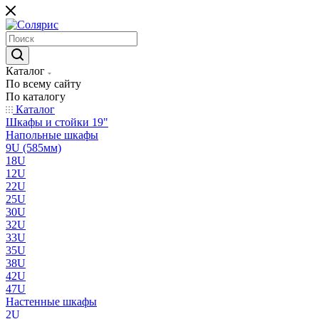
Каталог
По всему сайту
По каталогу
Каталог
Шкафы и стойки 19"
Напольные шкафы
9U (585мм)
18U
12U
22U
25U
30U
32U
33U
35U
38U
42U
47U
Настенные шкафы
2U