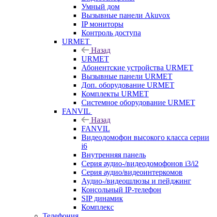
Умный дом
Вызывные панели Akuvox
IP мониторы
Контроль доступа
URMET
Назад
URMET
Абонентские устройства URMET
Вызывные панели URMET
Доп. оборудование URMET
Комплекты URMET
Системное оборудование URMET
FANVIL
Назад
FANVIL
Видеодомофон высокого класса серии
i6
Внутренняя панель
Серия аудио-/видеодомофонов i3/i2
Серия аудио/видеоинтеркомов
Аудио-/видеошлюзы и пейджинг
Консольный IP-телефон
SIP динамик
Комплекс
Телефония