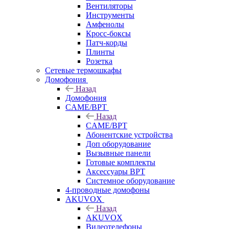
Вентиляторы
Инструменты
Амфенолы
Кросс-боксы
Патч-корды
Плинты
Розетка
Сетевые термошкафы
Домофония
Назад
Домофония
CAME/BPT
Назад
CAME/BPT
Абонентские устройства
Доп оборудование
Вызывные панели
Готовые комплекты
Аксессуары BPT
Системное оборудование
4-проводные домофоны
AKUVOX
Назад
AKUVOX
Видеотелефоны