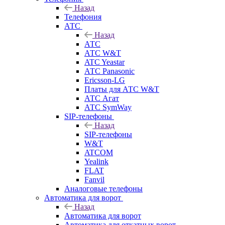
Назад
Телефония
АТС
Назад
АТС
АТС W&T
ATC Yeastar
АТС Panasonic
Ericsson-LG
Платы для АТС W&T
АТС Агат
АТС SymWay
SIP-телефоны
Назад
SIP-телефоны
W&T
ATCOM
Yealink
FLAT
Fanvil
Аналоговые телефоны
Автоматика для ворот
Назад
Автоматика для ворот
Автоматика для откатных ворот