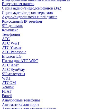
Внутренняя панель
Серия аудио-/видеодомофонов i3/i2
Серия аудио/видеоинтеркомов
Аудио-/видеошлюзы и пейджинг
Консольный IP-телефон
SIP динамик
Комплекс
Телефония
АТС
АТС W&T
ATC Yeastar
АТС Panasonic
Ericsson-LG
Платы для АТС W&T
АТС Агат
АТС SymWay
SIP-телефоны
W&T
ATCOM
Yealink
FLAT
Fanvil
Аналоговые телефоны
Автоматика для ворот
Автоматика для откатных ворот