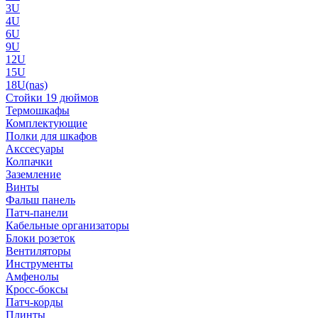
3U
4U
6U
9U
12U
15U
18U(nas)
Стойки 19 дюймов
Термошкафы
Комплектующие
Полки для шкафов
Акссесуары
Колпачки
Заземление
Винты
Фальш панель
Патч-панели
Кабельные организаторы
Блоки розеток
Вентиляторы
Инструменты
Амфенолы
Кросс-боксы
Патч-корды
Плинты