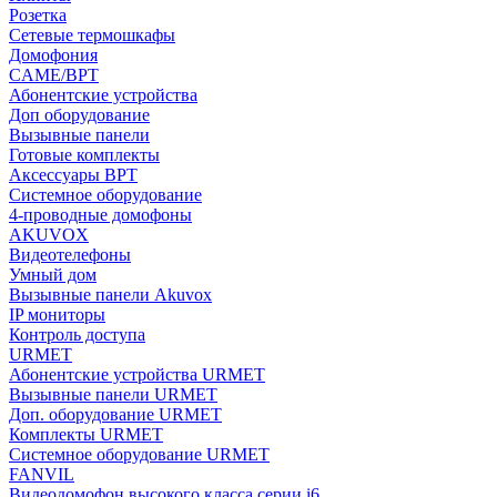
Розетка
Сетевые термошкафы
Домофония
CAME/BPT
Абонентские устройства
Доп оборудование
Вызывные панели
Готовые комплекты
Аксессуары BPT
Системное оборудование
4-проводные домофоны
AKUVOX
Видеотелефоны
Умный дом
Вызывные панели Akuvox
IP мониторы
Контроль доступа
URMET
Абонентские устройства URMET
Вызывные панели URMET
Доп. оборудование URMET
Комплекты URMET
Системное оборудование URMET
FANVIL
Видеодомофон высокого класса серии i6