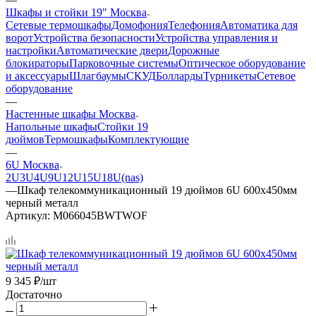
Шкафы и стойки 19" Москва
Сетевые термошкафы
Домофония
Телефония
Автоматика для
ворот
Устройства безопасности
Устройства управления и
настройки
Автоматические двери
Дорожные
блокираторы
Парковочные системы
Оптическое оборудование
и аксессуары
Шлагбаумы
СКУД
Болларды
Турникеты
Сетевое
оборудование
—
Настенные шкафы Москва
Напольные шкафы
Стойки 19
дюймов
Термошкафы
Комплектующие
—
6U Москва
2U
3U
4U
9U
12U
15U
18U(nas)
—
Шкаф телекоммуникационный 19 дюймов 6U 600х450мм
черный металл
Артикул:
M066045BWTWOF
9 345
₽
/шт
Достаточно