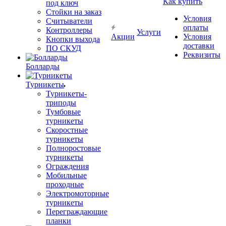
Как купить
под ключ
Стойки на заказ
Условия
Считыватели
оплаты
Контроллеры
Услуги
Акции
Условия
Кнопки выхода
доставки
ПО СКУД
Реквизиты
Болларды
Турникеты
Турникеты-
триподы
Тумбовые
турникеты
Скоростные
турникеты
Полноростовые
турникеты
Ограждения
Мобильные
проходные
Электромоторные
турникеты
Переграждающие
планки