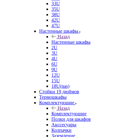
33U
35U
38U
42U
47U
Настенные шкафы
Назад
Настенные шкафы
2U
3U
4U
6U
9U
12U
15U
18U(nas)
Стойки 19 дюймов
Термошкафы
Комплектующие
Назад
Комплектующие
Полки для шкафов
Акссесуары
Колпачки
Заземление