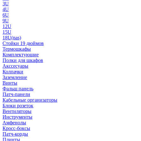
3U
4U
6U
9U
12U
15U
18U(nas)
Стойки 19 дюймов
Термошкафы
Комплектующие
Полки для шкафов
Акссесуары
Колпачки
Заземление
Винты
Фальш панель
Патч-панели
Кабельные организаторы
Блоки розеток
Вентиляторы
Инструменты
Амфенолы
Кросс-боксы
Патч-корды
Плинты