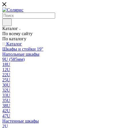
Каталог
По всему сайту
По каталогу
Каталог
Шкафы и стойки 19"
Напольные шкафы
9U (585мм)
18U
12U
22U
25U
30U
32U
33U
35U
38U
42U
47U
Настенные шкафы
2U