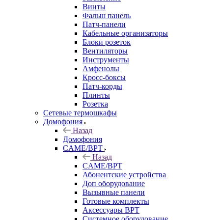
Винты
Фальш панель
Патч-панели
Кабельные организаторы
Блоки розеток
Вентиляторы
Инструменты
Амфенолы
Кросс-боксы
Патч-корды
Плинты
Розетка
Сетевые термошкафы
Домофония
Назад
Домофония
CAME/BPT
Назад
CAME/BPT
Абонентские устройства
Доп оборудование
Вызывные панели
Готовые комплекты
Аксессуары BPT
Системное оборудование