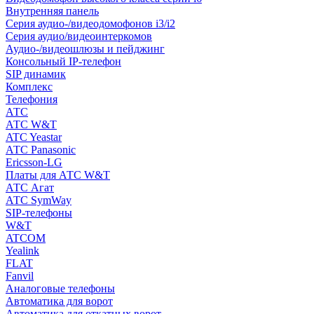
Внутренняя панель
Серия аудио-/видеодомофонов i3/i2
Серия аудио/видеоинтеркомов
Аудио-/видеошлюзы и пейджинг
Консольный IP-телефон
SIP динамик
Комплекс
Телефония
АТС
АТС W&T
ATC Yeastar
АТС Panasonic
Ericsson-LG
Платы для АТС W&T
АТС Агат
АТС SymWay
SIP-телефоны
W&T
ATCOM
Yealink
FLAT
Fanvil
Аналоговые телефоны
Автоматика для ворот
Автоматика для откатных ворот