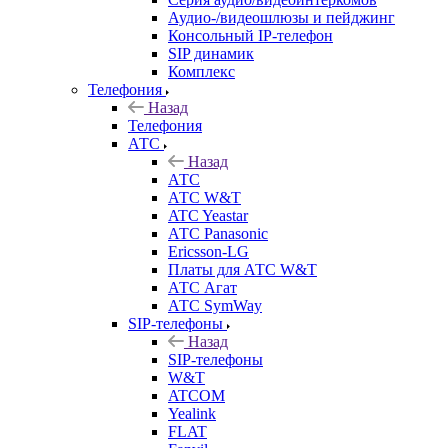
Аудио-/видеошлюзы и пейджинг
Консольный IP-телефон
SIP динамик
Комплекс
Телефония
Назад
Телефония
АТС
Назад
АТС
АТС W&T
ATC Yeastar
АТС Panasonic
Ericsson-LG
Платы для АТС W&T
АТС Агат
АТС SymWay
SIP-телефоны
Назад
SIP-телефоны
W&T
ATCOM
Yealink
FLAT