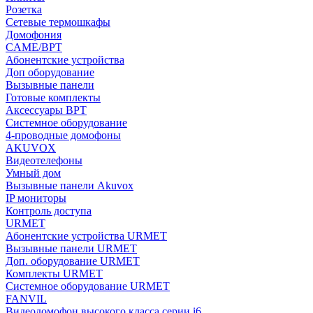
Розетка
Сетевые термошкафы
Домофония
CAME/BPT
Абонентские устройства
Доп оборудование
Вызывные панели
Готовые комплекты
Аксессуары BPT
Системное оборудование
4-проводные домофоны
AKUVOX
Видеотелефоны
Умный дом
Вызывные панели Akuvox
IP мониторы
Контроль доступа
URMET
Абонентские устройства URMET
Вызывные панели URMET
Доп. оборудование URMET
Комплекты URMET
Системное оборудование URMET
FANVIL
Видеодомофон высокого класса серии i6