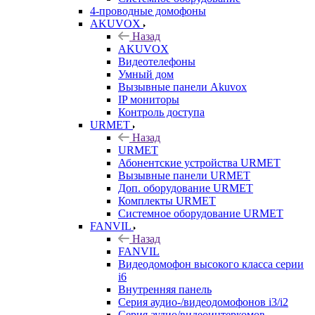
4-проводные домофоны
AKUVOX
Назад
AKUVOX
Видеотелефоны
Умный дом
Вызывные панели Akuvox
IP мониторы
Контроль доступа
URMET
Назад
URMET
Абонентские устройства URMET
Вызывные панели URMET
Доп. оборудование URMET
Комплекты URMET
Системное оборудование URMET
FANVIL
Назад
FANVIL
Видеодомофон высокого класса серии
i6
Внутренняя панель
Серия аудио-/видеодомофонов i3/i2
Серия аудио/видеоинтеркомов