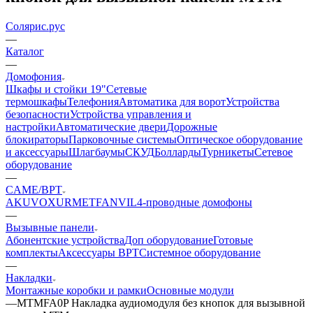
Солярис.рус
—
Каталог
—
Домофония
Шкафы и стойки 19"
Сетевые
термошкафы
Телефония
Автоматика для ворот
Устройства
безопасности
Устройства управления и
настройки
Автоматические двери
Дорожные
блокираторы
Парковочные системы
Оптическое оборудование
и аксессуары
Шлагбаумы
СКУД
Болларды
Турникеты
Сетевое
оборудование
—
CAME/BPT
AKUVOX
URMET
FANVIL
4-проводные домофоны
—
Вызывные панели
Абонентские устройства
Доп оборудование
Готовые
комплекты
Аксессуары BPT
Системное оборудование
—
Накладки
Монтажные коробки и рамки
Основные модули
—
MTMFA0P Накладка аудиомодуля без кнопок для вызывной