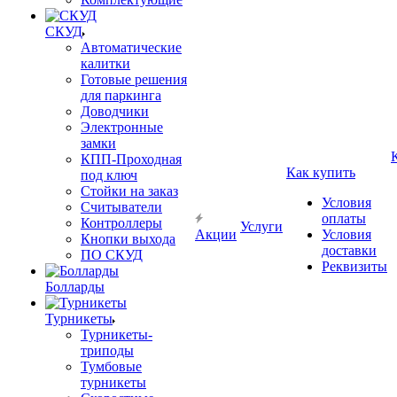
СКУД
Автоматические
калитки
Готовые решения
для паркинга
Доводчики
Электронные
замки
КПП-Проходная
Как купить
под ключ
Стойки на заказ
Условия
Считыватели
оплаты
Контроллеры
Услуги
Акции
Условия
Кнопки выхода
доставки
ПО СКУД
Реквизиты
Болларды
Турникеты
Турникеты-
триподы
Тумбовые
турникеты