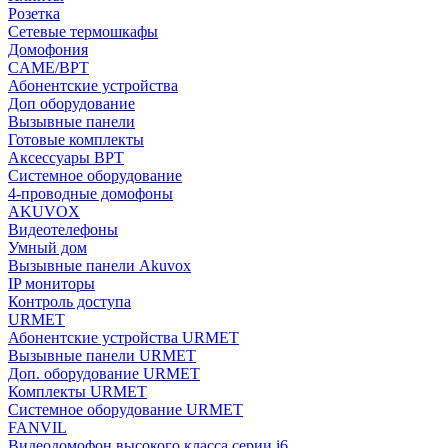
Розетка
Сетевые термошкафы
Домофония
CAME/BPT
Абонентские устройства
Доп оборудование
Вызывные панели
Готовые комплекты
Аксессуары BPT
Системное оборудование
4-проводные домофоны
AKUVOX
Видеотелефоны
Умный дом
Вызывные панели Akuvox
IP мониторы
Контроль доступа
URMET
Абонентские устройства URMET
Вызывные панели URMET
Доп. оборудование URMET
Комплекты URMET
Системное оборудование URMET
FANVIL
Видеодомофон высокого класса серии i6