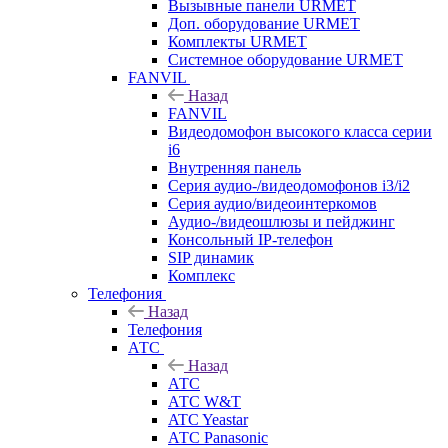
Вызывные панели URMET
Доп. оборудование URMET
Комплекты URMET
Системное оборудование URMET
FANVIL
Назад
FANVIL
Видеодомофон высокого класса серии
i6
Внутренняя панель
Серия аудио-/видеодомофонов i3/i2
Серия аудио/видеоинтеркомов
Аудио-/видеошлюзы и пейджинг
Консольный IP-телефон
SIP динамик
Комплекс
Телефония
Назад
Телефония
АТС
Назад
АТС
АТС W&T
ATC Yeastar
АТС Panasonic