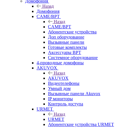
Домофония
Назад
Домофония
CAME/BPT
Назад
CAME/BPT
Абонентские устройства
Доп оборудование
Вызывные панели
Готовые комплекты
Аксессуары BPT
Системное оборудование
4-проводные домофоны
AKUVOX
Назад
AKUVOX
Видеотелефоны
Умный дом
Вызывные панели Akuvox
IP мониторы
Контроль доступа
URMET
Назад
URMET
Абонентские устройства URMET