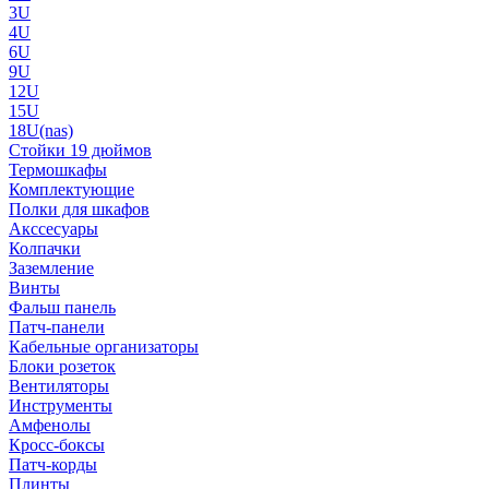
3U
4U
6U
9U
12U
15U
18U(nas)
Стойки 19 дюймов
Термошкафы
Комплектующие
Полки для шкафов
Акссесуары
Колпачки
Заземление
Винты
Фальш панель
Патч-панели
Кабельные организаторы
Блоки розеток
Вентиляторы
Инструменты
Амфенолы
Кросс-боксы
Патч-корды
Плинты