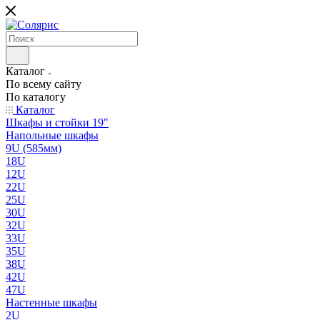
Каталог
По всему сайту
По каталогу
Каталог
Шкафы и стойки 19"
Напольные шкафы
9U (585мм)
18U
12U
22U
25U
30U
32U
33U
35U
38U
42U
47U
Настенные шкафы
2U