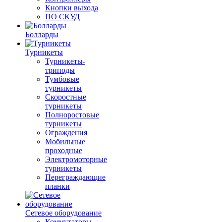
Кнопки выхода
ПО СКУД
Болларды
Турникеты
Турникеты-
триподы
Тумбовые
турникеты
Скоростные
турникеты
Полноростовые
турникеты
Ограждения
Мобильные
проходные
Электромоторные
турникеты
Переграждающие
планки
Сетевое оборудование
Коммутаторы