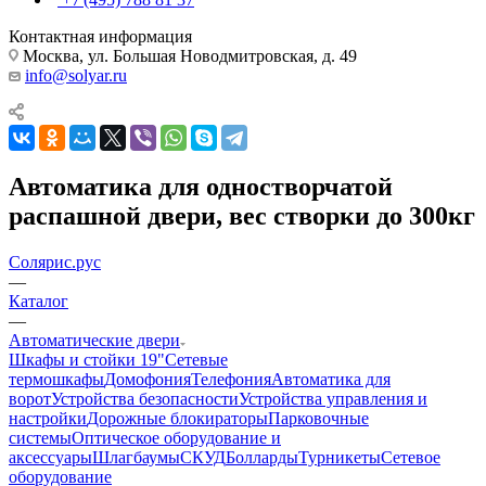
Контактная информация
Москва, ул. Большая Новодмитровская, д. 49
info@solyar.ru
Автоматика для одностворчатой
распашной двери, вес створки до 300кг
Солярис.рус
—
Каталог
—
Автоматические двери
Шкафы и стойки 19"
Сетевые
термошкафы
Домофония
Телефония
Автоматика для
ворот
Устройства безопасности
Устройства управления и
настройки
Дорожные блокираторы
Парковочные
системы
Оптическое оборудование и
аксессуары
Шлагбаумы
СКУД
Болларды
Турникеты
Сетевое
оборудование