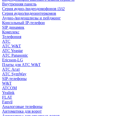
Внутренняя панель
Серия аудио-/видеодомофонов i3/i2
Серия аудио/видеоинтеркомов
Аудио-/видеошлюзы и пейджинг
Консольный IP-телефон
SIP динамик
Комплекс
Телефония
АТС
АТС W&T
ATC Yeastar
АТС Panasonic
Ericsson-LG
Платы для АТС W&T
АТС Агат
АТС SymWay
SIP-телефоны
W&T
ATCOM
Yealink
FLAT
Fanvil
Аналоговые телефоны
Автоматика для ворот
Автоматика для откатных ворот