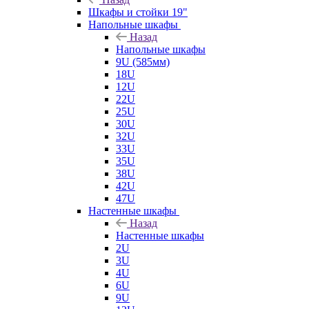
Шкафы и стойки 19"
Напольные шкафы
Назад
Напольные шкафы
9U (585мм)
18U
12U
22U
25U
30U
32U
33U
35U
38U
42U
47U
Настенные шкафы
Назад
Настенные шкафы
2U
3U
4U
6U
9U