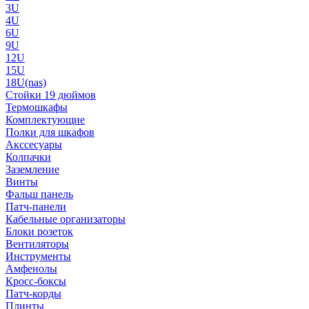
3U
4U
6U
9U
12U
15U
18U(nas)
Стойки 19 дюймов
Термошкафы
Комплектующие
Полки для шкафов
Акссесуары
Колпачки
Заземление
Винты
Фальш панель
Патч-панели
Кабельные организаторы
Блоки розеток
Вентиляторы
Инструменты
Амфенолы
Кросс-боксы
Патч-корды
Плинты