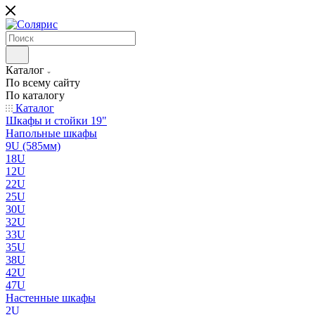
Каталог
По всему сайту
По каталогу
Каталог
Шкафы и стойки 19"
Напольные шкафы
9U (585мм)
18U
12U
22U
25U
30U
32U
33U
35U
38U
42U
47U
Настенные шкафы
2U