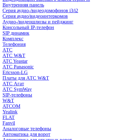
Внутренняя панель
Серия аудио-/видеодомофонов i3/i2
Серия аудио/видеоинтеркомов
Аудио-/видеошлюзы и пейджинг
Консольный IP-телефон
SIP динамик
Комплекс
Телефония
АТС
АТС W&T
ATC Yeastar
АТС Panasonic
Ericsson-LG
Платы для АТС W&T
АТС Агат
АТС SymWay
SIP-телефоны
W&T
ATCOM
Yealink
FLAT
Fanvil
Аналоговые телефоны
Автоматика для ворот
Автоматика для откатных ворот