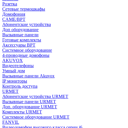
Розетка
Сетевые термошкафы
Домофония
CAME/BPT
Абонентские устройства
Доп оборудование
Вызывные панели
Готовые комплекты
Аксессуары BPT
Системное оборудование
4-проводные домофоны
AKUVOX
Видеотелефоны
Умный дом
Вызывные панели Akuvox
IP мониторы
Контроль доступа
URMET
Абонентские устройства URMET
Вызывные панели URMET
Доп. оборудование URMET
Комплекты URMET
Системное оборудование URMET
FANVIL
Видеодомофон высокого класса серии i6