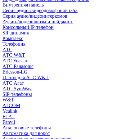
Внутренняя панель
Серия аудио-/видеодомофонов i3/i2
Серия аудио/видеоинтеркомов
Аудио-/видеошлюзы и пейджинг
Консольный IP-телефон
SIP динамик
Комплекс
Телефония
АТС
АТС W&T
ATC Yeastar
АТС Panasonic
Ericsson-LG
Платы для АТС W&T
АТС Агат
АТС SymWay
SIP-телефоны
W&T
ATCOM
Yealink
FLAT
Fanvil
Аналоговые телефоны
Автоматика для ворот
Автоматика для откатных ворот