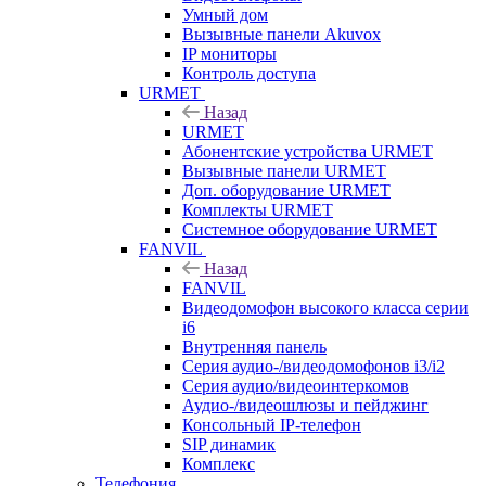
Умный дом
Вызывные панели Akuvox
IP мониторы
Контроль доступа
URMET
Назад
URMET
Абонентские устройства URMET
Вызывные панели URMET
Доп. оборудование URMET
Комплекты URMET
Системное оборудование URMET
FANVIL
Назад
FANVIL
Видеодомофон высокого класса серии
i6
Внутренняя панель
Серия аудио-/видеодомофонов i3/i2
Серия аудио/видеоинтеркомов
Аудио-/видеошлюзы и пейджинг
Консольный IP-телефон
SIP динамик
Комплекс
Телефония