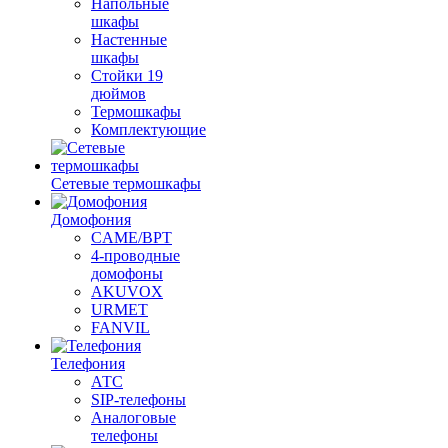
Напольные
шкафы
Настенные
шкафы
Стойки 19
дюймов
Термошкафы
Комплектующие
Сетевые термошкафы
Домофония
CAME/BPT
4-проводные
домофоны
AKUVOX
URMET
FANVIL
Телефония
АТС
SIP-телефоны
Аналоговые
телефоны