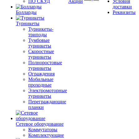
ПО СКУД
Акции
Условия
доставки
Болларды
Реквизиты
Турникеты
Турникеты-
триподы
Тумбовые
турникеты
Скоростные
турникеты
Полноростовые
турникеты
Ограждения
Мобильные
проходные
Электромоторные
турникеты
Переграждающие
планки
Сетевое оборудование
Коммутаторы
Комплектующие