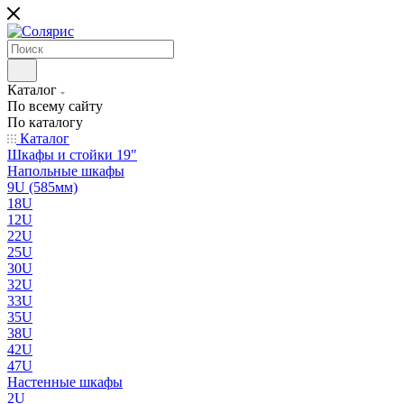
Каталог
По всему сайту
По каталогу
Каталог
Шкафы и стойки 19"
Напольные шкафы
9U (585мм)
18U
12U
22U
25U
30U
32U
33U
35U
38U
42U
47U
Настенные шкафы
2U