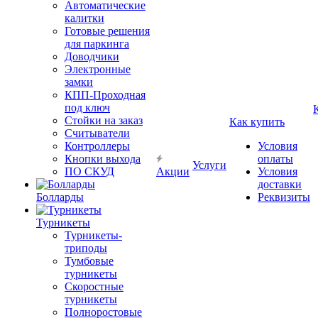
Автоматические
калитки
Готовые решения
для паркинга
Доводчики
Электронные
замки
КПП-Проходная
под ключ
Стойки на заказ
Как купить
Считыватели
Контроллеры
Условия
Кнопки выхода
оплаты
Услуги
ПО СКУД
Акции
Условия
доставки
Болларды
Реквизиты
Турникеты
Турникеты-
триподы
Тумбовые
турникеты
Скоростные
турникеты
Полноростовые