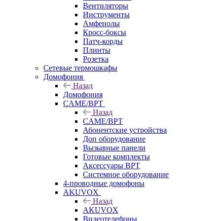
Вентиляторы
Инструменты
Амфенолы
Кросс-боксы
Патч-корды
Плинты
Розетка
Сетевые термошкафы
Домофония
Назад
Домофония
CAME/BPT
Назад
CAME/BPT
Абонентские устройства
Доп оборудование
Вызывные панели
Готовые комплекты
Аксессуары BPT
Системное оборудование
4-проводные домофоны
AKUVOX
Назад
AKUVOX
Видеотелефоны