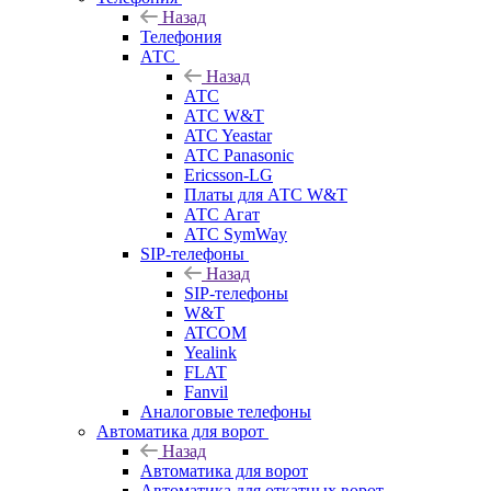
Назад
Телефония
АТС
Назад
АТС
АТС W&T
ATC Yeastar
АТС Panasonic
Ericsson-LG
Платы для АТС W&T
АТС Агат
АТС SymWay
SIP-телефоны
Назад
SIP-телефоны
W&T
ATCOM
Yealink
FLAT
Fanvil
Аналоговые телефоны
Автоматика для ворот
Назад
Автоматика для ворот
Автоматика для откатных ворот