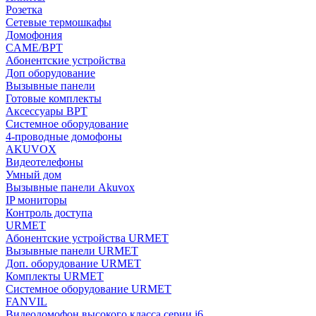
Розетка
Сетевые термошкафы
Домофония
CAME/BPT
Абонентские устройства
Доп оборудование
Вызывные панели
Готовые комплекты
Аксессуары BPT
Системное оборудование
4-проводные домофоны
AKUVOX
Видеотелефоны
Умный дом
Вызывные панели Akuvox
IP мониторы
Контроль доступа
URMET
Абонентские устройства URMET
Вызывные панели URMET
Доп. оборудование URMET
Комплекты URMET
Системное оборудование URMET
FANVIL
Видеодомофон высокого класса серии i6