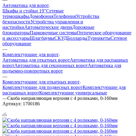
Автоматика для ворот
Шкафы и стойки 19"
Сетевые
термошкафы
Домофония
Телефония
Устройства
безопасности
Устройства управления и
настройки
Автоматические двери
Дорожные
блокираторы
Парковочные системы
Оптическое оборудование
и аксессуары
Шлагбаумы
СКУД
Болларды
Турникеты
Сетевое
оборудование
—
Комплектующие для ворот
Автоматика для откатных ворот
Автоматика для распашных
ворот
Автоматика для секционных ворот
Автоматика для
подъемно-поворотных ворот
—
Комплектующие для откатных ворот
Комплектующие для подвесных ворот
Комплектующие для
распашных ворот
Комплектующие универсальные
—
Скоба направляющая верхняя с 4 роликами, 0-160мм
Артикул:
1700186