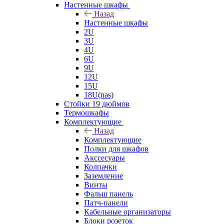
Настенные шкафы
Назад
Настенные шкафы
2U
3U
4U
6U
9U
12U
15U
18U(nas)
Стойки 19 дюймов
Термошкафы
Комплектующие
Назад
Комплектующие
Полки для шкафов
Акссесуары
Колпачки
Заземление
Винты
Фальш панель
Патч-панели
Кабельные организаторы
Блоки розеток