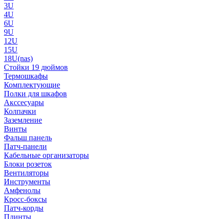
3U
4U
6U
9U
12U
15U
18U(nas)
Стойки 19 дюймов
Термошкафы
Комплектующие
Полки для шкафов
Акссесуары
Колпачки
Заземление
Винты
Фальш панель
Патч-панели
Кабельные организаторы
Блоки розеток
Вентиляторы
Инструменты
Амфенолы
Кросс-боксы
Патч-корды
Плинты