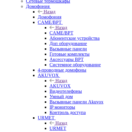
Сетевые термошкафы
Домофония
Назад
Домофония
CAME/BPT
Назад
CAME/BPT
Абонентские устройства
Доп оборудование
Вызывные панели
Готовые комплекты
Аксессуары BPT
Системное оборудование
4-проводные домофоны
AKUVOX
Назад
AKUVOX
Видеотелефоны
Умный дом
Вызывные панели Akuvox
IP мониторы
Контроль доступа
URMET
Назад
URMET