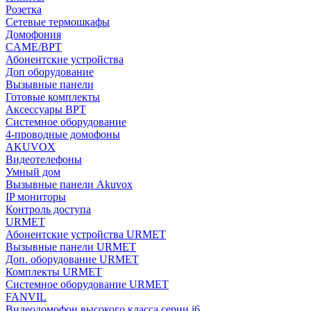
Розетка
Сетевые термошкафы
Домофония
CAME/BPT
Абонентские устройства
Доп оборудование
Вызывные панели
Готовые комплекты
Аксессуары BPT
Системное оборудование
4-проводные домофоны
AKUVOX
Видеотелефоны
Умный дом
Вызывные панели Akuvox
IP мониторы
Контроль доступа
URMET
Абонентские устройства URMET
Вызывные панели URMET
Доп. оборудование URMET
Комплекты URMET
Системное оборудование URMET
FANVIL
Видеодомофон высокого класса серии i6