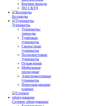
Кнопки выхода
ПО СКУД
Болларды
Турникеты
Турникеты-
триподы
Тумбовые
турникеты
Скоростные
турникеты
Полноростовые
турникеты
Ограждения
Мобильные
проходные
Электромоторные
турникеты
Переграждающие
планки
Сетевое оборудование
Коммутаторы