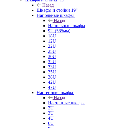
Назад
Шкафы и стойки 19"
Напольные шкафы
Назад
Напольные шкафы
9U (585мм)
18U
12U
22U
25U
30U
32U
33U
35U
38U
42U
47U
Настенные шкафы
Назад
Настенные шкафы
2U
3U
4U
6U