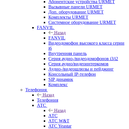
Абонентские устройства URMET
Вызывные панели URMET
Доп. оборудование URMET
Комплекты URMET
Системное оборудование URMET
FANVIL
Назад
FANVIL
Видеодомофон высокого класса серии
i6
Внутренняя панель
Серия аудио-/видеодомофонов i3/i2
Серия аудио/видеоинтеркомов
Аудио-/видеошлюзы и пейджинг
Консольный IP-телефон
SIP динамик
Комплекс
Телефония
Назад
Телефония
АТС
Назад
АТС
АТС W&T
ATC Yeastar