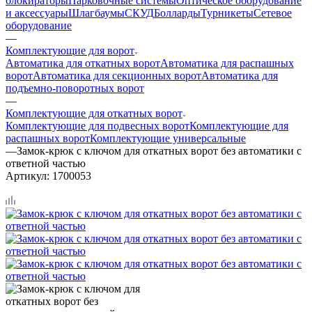
блокираторы
Парковочные системы
Оптическое оборудование
и аксессуары
Шлагбаумы
СКУД
Болларды
Турникеты
Сетевое
оборудование
—
Комплектующие для ворот
Автоматика для откатных ворот
Автоматика для распашных
ворот
Автоматика для секционных ворот
Автоматика для
подъемно-поворотных ворот
—
Комплектующие для откатных ворот
Комплектующие для подвесных ворот
Комплектующие для
распашных ворот
Комплектующие универсальные
—
Замок-крюк с ключом для откатных ворот без автоматики с
ответной частью
Артикул:
1700053