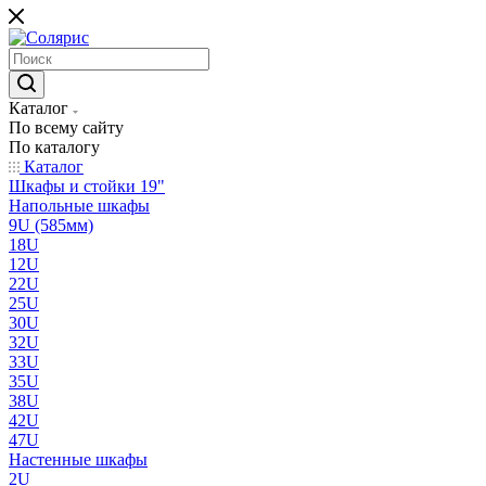
Каталог
По всему сайту
По каталогу
Каталог
Шкафы и стойки 19"
Напольные шкафы
9U (585мм)
18U
12U
22U
25U
30U
32U
33U
35U
38U
42U
47U
Настенные шкафы
2U