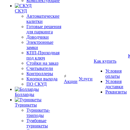
Комплектующие
СКУД
Автоматические
калитки
Готовые решения
для паркинга
Доводчики
Электронные
замки
КПП-Проходная
под ключ
Как купить
Стойки на заказ
Считыватели
Условия
Контроллеры
оплаты
Кнопки выхода
Услуги
Акции
Условия
ПО СКУД
доставки
Реквизиты
Болларды
Турникеты
Турникеты-
триподы
Тумбовые
турникеты