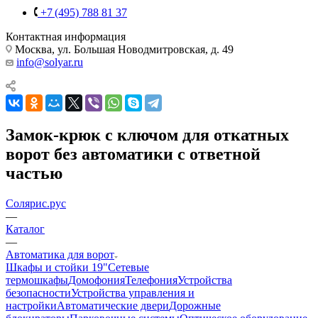
+7 (495) 788 81 37
Контактная информация
Москва, ул. Большая Новодмитровская, д. 49
info@solyar.ru
Замок-крюк с ключом для откатных
ворот без автоматики с ответной
частью
Солярис.рус
—
Каталог
—
Автоматика для ворот
Шкафы и стойки 19"
Сетевые
термошкафы
Домофония
Телефония
Устройства
безопасности
Устройства управления и
настройки
Автоматические двери
Дорожные