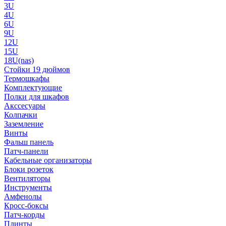
3U
4U
6U
9U
12U
15U
18U(nas)
Стойки 19 дюймов
Термошкафы
Комплектующие
Полки для шкафов
Акссесуары
Колпачки
Заземление
Винты
Фальш панель
Патч-панели
Кабельные организаторы
Блоки розеток
Вентиляторы
Инструменты
Амфенолы
Кросс-боксы
Патч-корды
Плинты