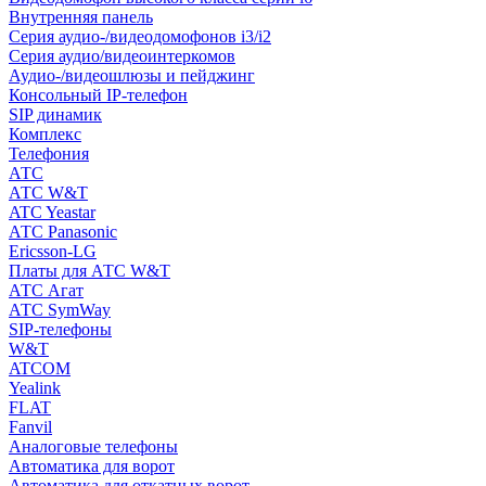
Внутренняя панель
Серия аудио-/видеодомофонов i3/i2
Серия аудио/видеоинтеркомов
Аудио-/видеошлюзы и пейджинг
Консольный IP-телефон
SIP динамик
Комплекс
Телефония
АТС
АТС W&T
ATC Yeastar
АТС Panasonic
Ericsson-LG
Платы для АТС W&T
АТС Агат
АТС SymWay
SIP-телефоны
W&T
ATCOM
Yealink
FLAT
Fanvil
Аналоговые телефоны
Автоматика для ворот
Автоматика для откатных ворот