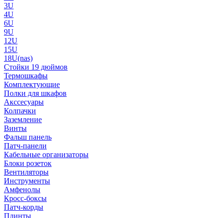
3U
4U
6U
9U
12U
15U
18U(nas)
Стойки 19 дюймов
Термошкафы
Комплектующие
Полки для шкафов
Акссесуары
Колпачки
Заземление
Винты
Фальш панель
Патч-панели
Кабельные организаторы
Блоки розеток
Вентиляторы
Инструменты
Амфенолы
Кросс-боксы
Патч-корды
Плинты