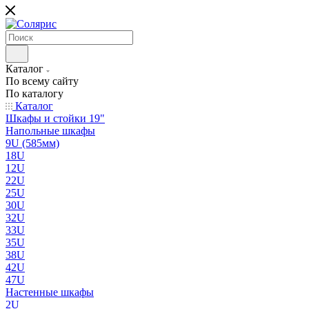
Каталог
По всему сайту
По каталогу
Каталог
Шкафы и стойки 19"
Напольные шкафы
9U (585мм)
18U
12U
22U
25U
30U
32U
33U
35U
38U
42U
47U
Настенные шкафы
2U