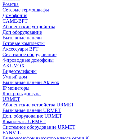
Розетка
Сетевые термошкафы
Домофония
CAME/BPT
Абонентские устройства
Доп оборудование
Вызывные панели
Готовые комплекты
Аксессуары BPT
Системное оборудование
4-проводные домофоны
AKUVOX
Видеотелефоны
Умный дом
Вызывные панели Akuvox
IP мониторы
Контроль доступа
URMET
Абонентские устройства URMET
Вызывные панели URMET
Доп. оборудование URMET
Комплекты URMET
Системное оборудование URMET
FANVIL
Видеодомофон высокого класса серии i6