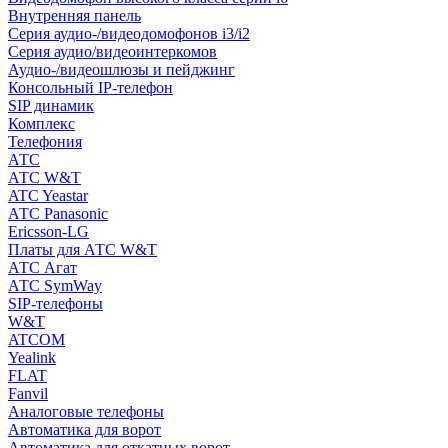
Внутренняя панель
Серия аудио-/видеодомофонов i3/i2
Серия аудио/видеоинтеркомов
Аудио-/видеошлюзы и пейджинг
Консольный IP-телефон
SIP динамик
Комплекс
Телефония
АТС
АТС W&T
ATC Yeastar
АТС Panasonic
Ericsson-LG
Платы для АТС W&T
АТС Агат
АТС SymWay
SIP-телефоны
W&T
ATCOM
Yealink
FLAT
Fanvil
Аналоговые телефоны
Автоматика для ворот
Автоматика для откатных ворот