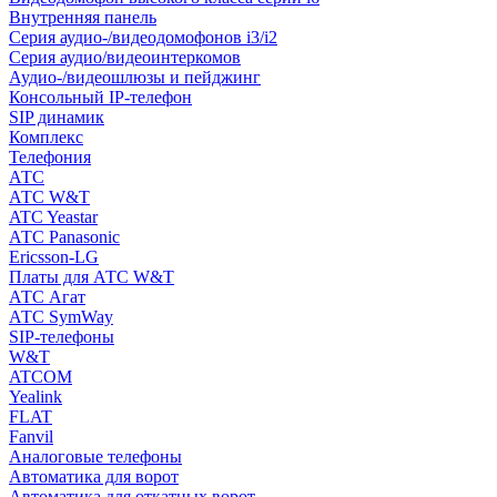
Внутренняя панель
Серия аудио-/видеодомофонов i3/i2
Серия аудио/видеоинтеркомов
Аудио-/видеошлюзы и пейджинг
Консольный IP-телефон
SIP динамик
Комплекс
Телефония
АТС
АТС W&T
ATC Yeastar
АТС Panasonic
Ericsson-LG
Платы для АТС W&T
АТС Агат
АТС SymWay
SIP-телефоны
W&T
ATCOM
Yealink
FLAT
Fanvil
Аналоговые телефоны
Автоматика для ворот
Автоматика для откатных ворот