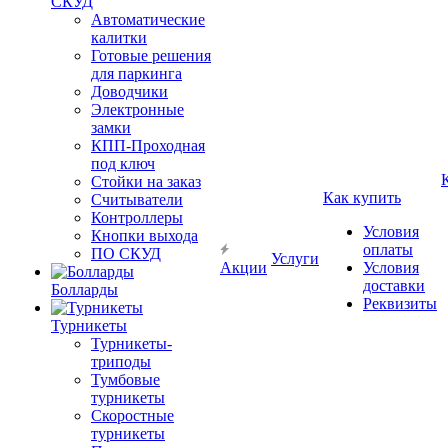
СКУД
Автоматические
калитки
Готовые решения
для паркинга
Доводчики
Электронные
замки
КПП-Проходная
под ключ
Стойки на заказ
Как купить
Считыватели
Контроллеры
Условия
Кнопки выхода
оплаты
ПО СКУД
Услуги
Акции
Условия
доставки
Болларды
Реквизиты
Турникеты
Турникеты-
триподы
Тумбовые
турникеты
Скоростные
турникеты