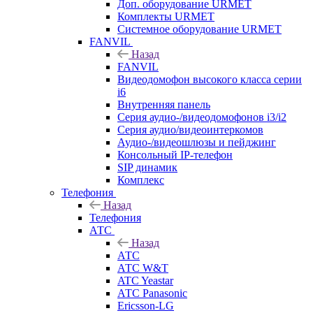
Доп. оборудование URMET
Комплекты URMET
Системное оборудование URMET
FANVIL
Назад
FANVIL
Видеодомофон высокого класса серии
i6
Внутренняя панель
Серия аудио-/видеодомофонов i3/i2
Серия аудио/видеоинтеркомов
Аудио-/видеошлюзы и пейджинг
Консольный IP-телефон
SIP динамик
Комплекс
Телефония
Назад
Телефония
АТС
Назад
АТС
АТС W&T
ATC Yeastar
АТС Panasonic
Ericsson-LG