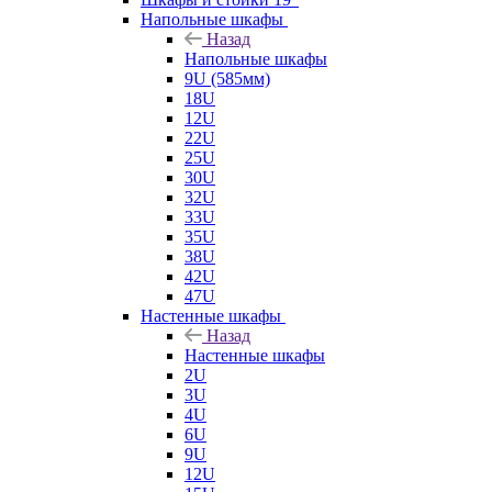
Напольные шкафы
Назад
Напольные шкафы
9U (585мм)
18U
12U
22U
25U
30U
32U
33U
35U
38U
42U
47U
Настенные шкафы
Назад
Настенные шкафы
2U
3U
4U
6U
9U
12U