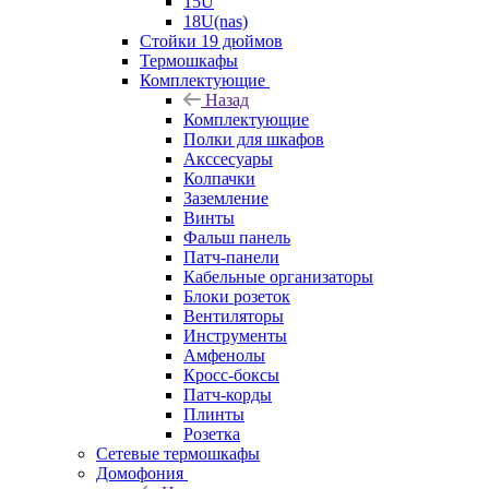
15U
18U(nas)
Стойки 19 дюймов
Термошкафы
Комплектующие
Назад
Комплектующие
Полки для шкафов
Акссесуары
Колпачки
Заземление
Винты
Фальш панель
Патч-панели
Кабельные организаторы
Блоки розеток
Вентиляторы
Инструменты
Амфенолы
Кросс-боксы
Патч-корды
Плинты
Розетка
Сетевые термошкафы
Домофония