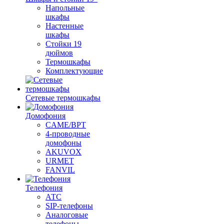
Напольные
шкафы
Настенные
шкафы
Стойки 19
дюймов
Термошкафы
Комплектующие
Сетевые термошкафы
Домофония
CAME/BPT
4-проводные
домофоны
AKUVOX
URMET
FANVIL
Телефония
АТС
SIP-телефоны
Аналоговые
телефоны