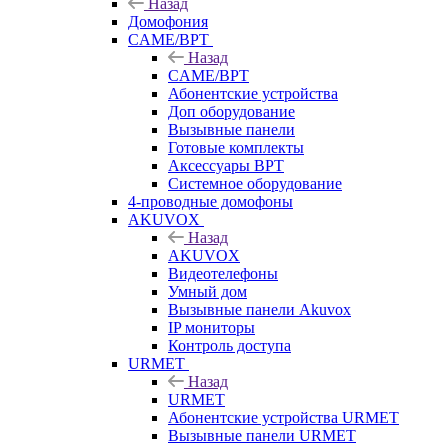
Назад
Домофония
CAME/BPT
Назад
CAME/BPT
Абонентские устройства
Доп оборудование
Вызывные панели
Готовые комплекты
Аксессуары BPT
Системное оборудование
4-проводные домофоны
AKUVOX
Назад
AKUVOX
Видеотелефоны
Умный дом
Вызывные панели Akuvox
IP мониторы
Контроль доступа
URMET
Назад
URMET
Абонентские устройства URMET
Вызывные панели URMET