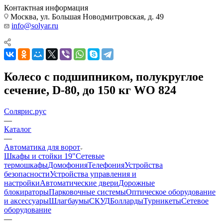
Контактная информация
Москва, ул. Большая Новодмитровская, д. 49
info@solyar.ru
Колесо с подшипником, полукруглое
сечение, D-80, до 150 кг WO 824
Солярис.рус
—
Каталог
—
Автоматика для ворот
Шкафы и стойки 19"
Сетевые
термошкафы
Домофония
Телефония
Устройства
безопасности
Устройства управления и
настройки
Автоматические двери
Дорожные
блокираторы
Парковочные системы
Оптическое оборудование
и аксессуары
Шлагбаумы
СКУД
Болларды
Турникеты
Сетевое
оборудование
—