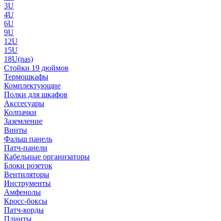
3U
4U
6U
9U
12U
15U
18U(nas)
Стойки 19 дюймов
Термошкафы
Комплектующие
Полки для шкафов
Акссесуары
Колпачки
Заземление
Винты
Фальш панель
Патч-панели
Кабельные организаторы
Блоки розеток
Вентиляторы
Инструменты
Амфенолы
Кросс-боксы
Патч-корды
Плинты