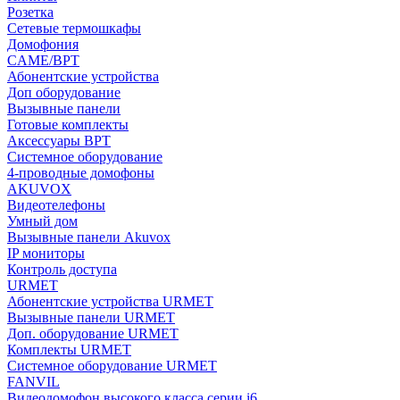
Розетка
Сетевые термошкафы
Домофония
CAME/BPT
Абонентские устройства
Доп оборудование
Вызывные панели
Готовые комплекты
Аксессуары BPT
Системное оборудование
4-проводные домофоны
AKUVOX
Видеотелефоны
Умный дом
Вызывные панели Akuvox
IP мониторы
Контроль доступа
URMET
Абонентские устройства URMET
Вызывные панели URMET
Доп. оборудование URMET
Комплекты URMET
Системное оборудование URMET
FANVIL
Видеодомофон высокого класса серии i6