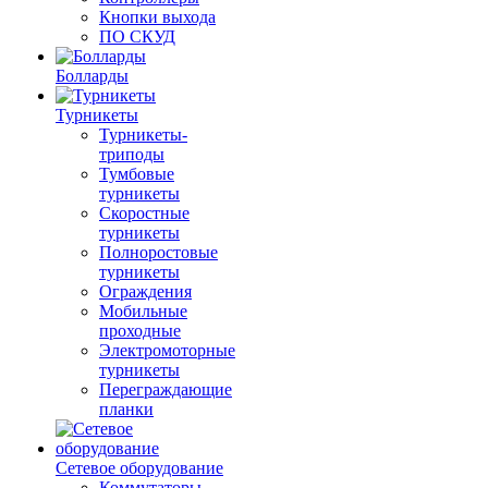
Кнопки выхода
ПО СКУД
Болларды
Турникеты
Турникеты-
триподы
Тумбовые
турникеты
Скоростные
турникеты
Полноростовые
турникеты
Ограждения
Мобильные
проходные
Электромоторные
турникеты
Переграждающие
планки
Сетевое оборудование
Коммутаторы