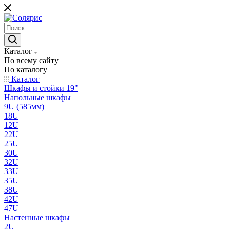
Каталог
По всему сайту
По каталогу
Каталог
Шкафы и стойки 19"
Напольные шкафы
9U (585мм)
18U
12U
22U
25U
30U
32U
33U
35U
38U
42U
47U
Настенные шкафы
2U