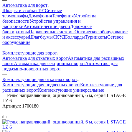
Автоматика для ворот
Шкафы и стойки 19"
Сетевые
термошкафы
Домофония
Телефония
Устройства
безопасности
Устройства управления и
настройки
Автоматические двери
Дорожные
блокираторы
Парковочные системы
Оптическое оборудование
и аксессуары
Шлагбаумы
СКУД
Болларды
Турникеты
Сетевое
оборудование
—
Комплектующие для ворот
Автоматика для откатных ворот
Автоматика для распашных
ворот
Автоматика для секционных ворот
Автоматика для
подъемно-поворотных ворот
—
Комплектующие для откатных ворот
Комплектующие для подвесных ворот
Комплектующие для
распашных ворот
Комплектующие универсальные
—
Рельс направляющий, оцинкованный, 6 м, серия L STAGE
LZ 6
Артикул:
1700180