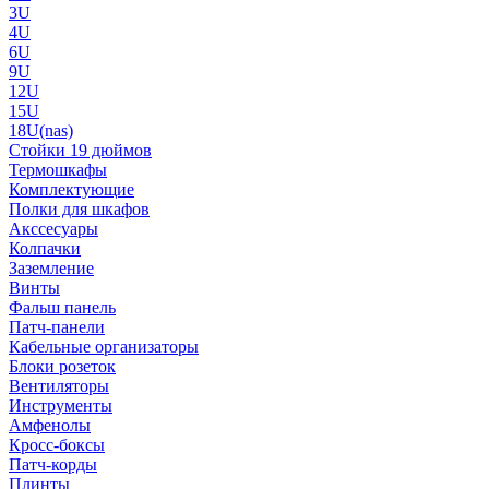
3U
4U
6U
9U
12U
15U
18U(nas)
Стойки 19 дюймов
Термошкафы
Комплектующие
Полки для шкафов
Акссесуары
Колпачки
Заземление
Винты
Фальш панель
Патч-панели
Кабельные организаторы
Блоки розеток
Вентиляторы
Инструменты
Амфенолы
Кросс-боксы
Патч-корды
Плинты