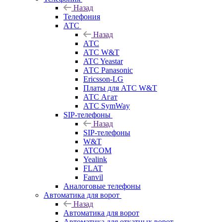
Назад
Телефония
АТС
Назад
АТС
АТС W&T
ATC Yeastar
АТС Panasonic
Ericsson-LG
Платы для АТС W&T
АТС Агат
АТС SymWay
SIP-телефоны
Назад
SIP-телефоны
W&T
ATCOM
Yealink
FLAT
Fanvil
Аналоговые телефоны
Автоматика для ворот
Назад
Автоматика для ворот
Автоматика для откатных ворот