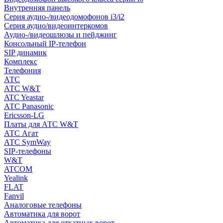
Внутренняя панель
Серия аудио-/видеодомофонов i3/i2
Серия аудио/видеоинтеркомов
Аудио-/видеошлюзы и пейджинг
Консольный IP-телефон
SIP динамик
Комплекс
Телефония
АТС
АТС W&T
ATC Yeastar
АТС Panasonic
Ericsson-LG
Платы для АТС W&T
АТС Агат
АТС SymWay
SIP-телефоны
W&T
ATCOM
Yealink
FLAT
Fanvil
Аналоговые телефоны
Автоматика для ворот
Автоматика для откатных ворот