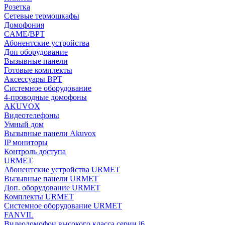
Розетка
Сетевые термошкафы
Домофония
CAME/BPT
Абонентские устройства
Доп оборудование
Вызывные панели
Готовые комплекты
Аксессуары BPT
Системное оборудование
4-проводные домофоны
AKUVOX
Видеотелефоны
Умный дом
Вызывные панели Akuvox
IP мониторы
Контроль доступа
URMET
Абонентские устройства URMET
Вызывные панели URMET
Доп. оборудование URMET
Комплекты URMET
Системное оборудование URMET
FANVIL
Видеодомофон высокого класса серии i6