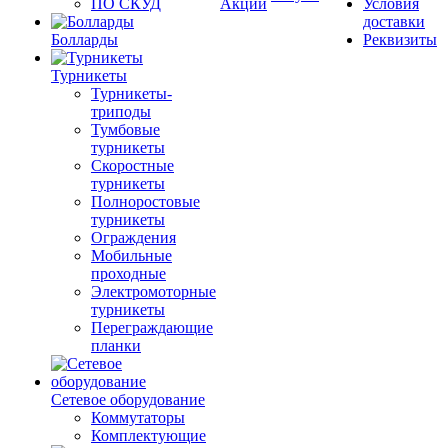
ПО СКУД
Акции
Условия
доставки
Болларды
Реквизиты
Турникеты
Турникеты-
триподы
Тумбовые
турникеты
Скоростные
турникеты
Полноростовые
турникеты
Ограждения
Мобильные
проходные
Электромоторные
турникеты
Переграждающие
планки
Сетевое оборудование
Коммутаторы
Комплектующие