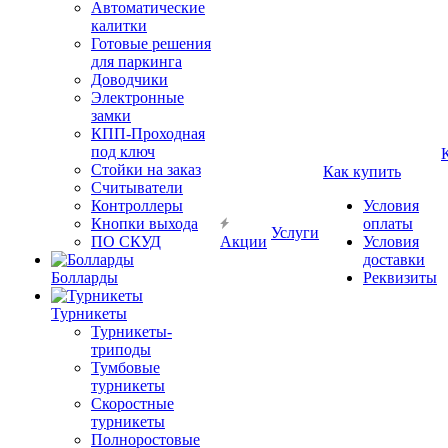
Автоматические
калитки
Готовые решения
для паркинга
Доводчики
Электронные
замки
КПП-Проходная
под ключ
Стойки на заказ
Как купить
Считыватели
Контроллеры
Условия
Кнопки выхода
оплаты
Услуги
ПО СКУД
Акции
Условия
доставки
Болларды
Реквизиты
Турникеты
Турникеты-
триподы
Тумбовые
турникеты
Скоростные
турникеты
Полноростовые