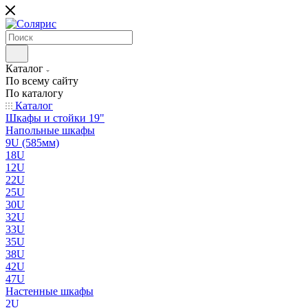
Каталог
По всему сайту
По каталогу
Каталог
Шкафы и стойки 19"
Напольные шкафы
9U (585мм)
18U
12U
22U
25U
30U
32U
33U
35U
38U
42U
47U
Настенные шкафы
2U