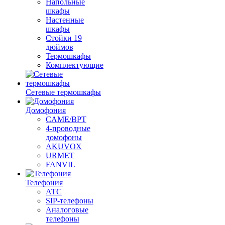
Напольные
шкафы
Настенные
шкафы
Стойки 19
дюймов
Термошкафы
Комплектующие
Сетевые термошкафы
Домофония
CAME/BPT
4-проводные
домофоны
AKUVOX
URMET
FANVIL
Телефония
АТС
SIP-телефоны
Аналоговые
телефоны