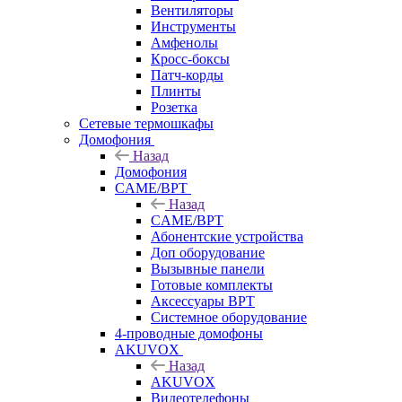
Вентиляторы
Инструменты
Амфенолы
Кросс-боксы
Патч-корды
Плинты
Розетка
Сетевые термошкафы
Домофония
Назад
Домофония
CAME/BPT
Назад
CAME/BPT
Абонентские устройства
Доп оборудование
Вызывные панели
Готовые комплекты
Аксессуары BPT
Системное оборудование
4-проводные домофоны
AKUVOX
Назад
AKUVOX
Видеотелефоны