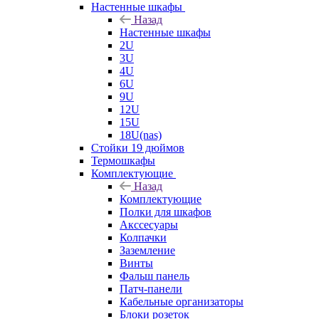
Настенные шкафы
Назад
Настенные шкафы
2U
3U
4U
6U
9U
12U
15U
18U(nas)
Стойки 19 дюймов
Термошкафы
Комплектующие
Назад
Комплектующие
Полки для шкафов
Акссесуары
Колпачки
Заземление
Винты
Фальш панель
Патч-панели
Кабельные организаторы
Блоки розеток