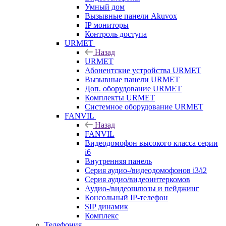
Умный дом
Вызывные панели Akuvox
IP мониторы
Контроль доступа
URMET
Назад
URMET
Абонентские устройства URMET
Вызывные панели URMET
Доп. оборудование URMET
Комплекты URMET
Системное оборудование URMET
FANVIL
Назад
FANVIL
Видеодомофон высокого класса серии
i6
Внутренняя панель
Серия аудио-/видеодомофонов i3/i2
Серия аудио/видеоинтеркомов
Аудио-/видеошлюзы и пейджинг
Консольный IP-телефон
SIP динамик
Комплекс
Телефония