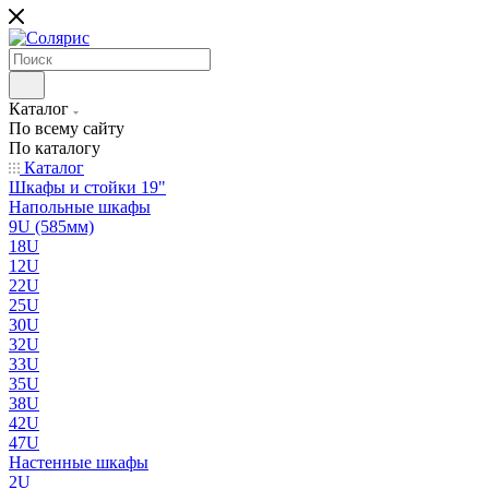
Каталог
По всему сайту
По каталогу
Каталог
Шкафы и стойки 19"
Напольные шкафы
9U (585мм)
18U
12U
22U
25U
30U
32U
33U
35U
38U
42U
47U
Настенные шкафы
2U