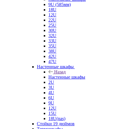
9U (585мм)
18U
12U
22U
25U
30U
32U
33U
35U
38U
42U
47U
Настенные шкафы
Назад
Настенные шкафы
2U
3U
4U
6U
9U
12U
15U
18U(nas)
Стойки 19 дюймов
Термошкафы