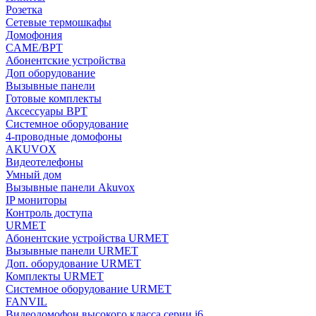
Розетка
Сетевые термошкафы
Домофония
CAME/BPT
Абонентские устройства
Доп оборудование
Вызывные панели
Готовые комплекты
Аксессуары BPT
Системное оборудование
4-проводные домофоны
AKUVOX
Видеотелефоны
Умный дом
Вызывные панели Akuvox
IP мониторы
Контроль доступа
URMET
Абонентские устройства URMET
Вызывные панели URMET
Доп. оборудование URMET
Комплекты URMET
Системное оборудование URMET
FANVIL
Видеодомофон высокого класса серии i6