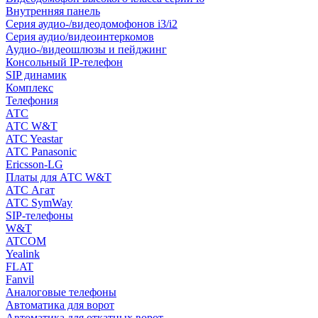
Внутренняя панель
Серия аудио-/видеодомофонов i3/i2
Серия аудио/видеоинтеркомов
Аудио-/видеошлюзы и пейджинг
Консольный IP-телефон
SIP динамик
Комплекс
Телефония
АТС
АТС W&T
ATC Yeastar
АТС Panasonic
Ericsson-LG
Платы для АТС W&T
АТС Агат
АТС SymWay
SIP-телефоны
W&T
ATCOM
Yealink
FLAT
Fanvil
Аналоговые телефоны
Автоматика для ворот
Автоматика для откатных ворот