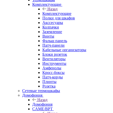
Комплектующие
Назад
Комплектующие
Полки для шкафов
Акссесуары
Колпачки
Заземление
Винты
Фальш панель
Патч-панели
Кабельные организаторы
Блоки розеток
Вентиляторы
Инструменты
Амфенолы
Кросс-боксы
Патч-корды
Плинты
Розетка
Сетевые термошкафы
Домофония
Назад
Домофония
CAME/BPT