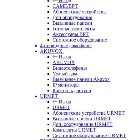
Назад
CAME/BPT
Абонентские устройства
Доп оборудование
Вызывные панели
Готовые комплекты
Аксессуары BPT
Системное оборудование
4-проводные домофоны
AKUVOX
Назад
AKUVOX
Видеотелефоны
Умный дом
Вызывные панели Akuvox
IP мониторы
Контроль доступа
URMET
Назад
URMET
Абонентские устройства URMET
Вызывные панели URMET
Доп. оборудование URMET
Комплекты URMET
Системное оборудование URMET