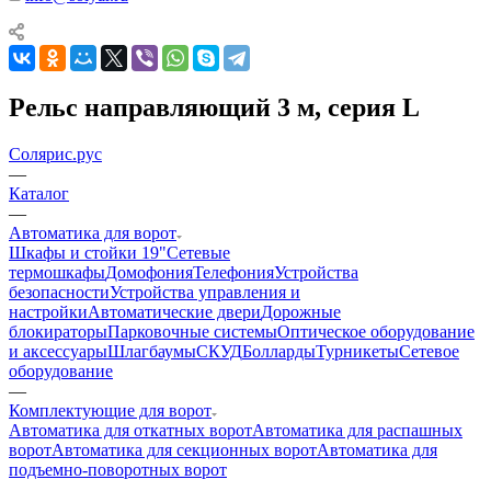
Рельс направляющий 3 м, серия L
Солярис.рус
—
Каталог
—
Автоматика для ворот
Шкафы и стойки 19"
Сетевые
термошкафы
Домофония
Телефония
Устройства
безопасности
Устройства управления и
настройки
Автоматические двери
Дорожные
блокираторы
Парковочные системы
Оптическое оборудование
и аксессуары
Шлагбаумы
СКУД
Болларды
Турникеты
Сетевое
оборудование
—
Комплектующие для ворот
Автоматика для откатных ворот
Автоматика для распашных
ворот
Автоматика для секционных ворот
Автоматика для
подъемно-поворотных ворот
—