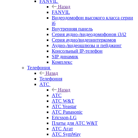
FANVIL
Назад
FANVIL
Видеодомофон высокого класса серии
i6
Внутренняя панель
Серия аудио-/видеодомофонов i3/i2
Серия аудио/видеоинтеркомов
Аудио-/видеошлюзы и пейджинг
Консольный IP-телефон
SIP динамик
Комплекс
Телефония
Назад
Телефония
АТС
Назад
АТС
АТС W&T
ATC Yeastar
АТС Panasonic
Ericsson-LG
Платы для АТС W&T
АТС Агат
АТС SymWay