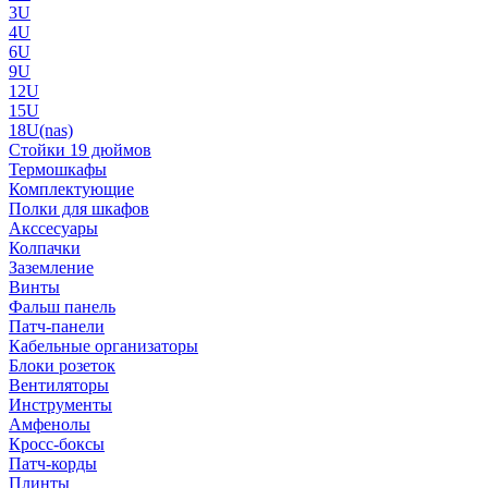
3U
4U
6U
9U
12U
15U
18U(nas)
Стойки 19 дюймов
Термошкафы
Комплектующие
Полки для шкафов
Акссесуары
Колпачки
Заземление
Винты
Фальш панель
Патч-панели
Кабельные организаторы
Блоки розеток
Вентиляторы
Инструменты
Амфенолы
Кросс-боксы
Патч-корды
Плинты