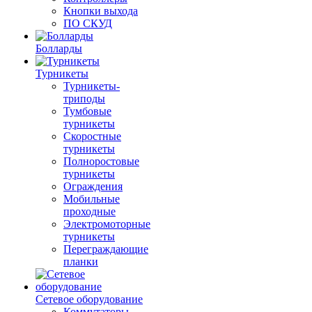
Кнопки выхода
ПО СКУД
Болларды
Турникеты
Турникеты-
триподы
Тумбовые
турникеты
Скоростные
турникеты
Полноростовые
турникеты
Ограждения
Мобильные
проходные
Электромоторные
турникеты
Переграждающие
планки
Сетевое оборудование
Коммутаторы