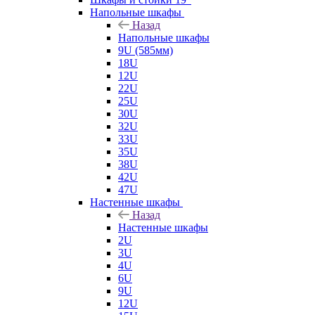
Напольные шкафы
Назад
Напольные шкафы
9U (585мм)
18U
12U
22U
25U
30U
32U
33U
35U
38U
42U
47U
Настенные шкафы
Назад
Настенные шкафы
2U
3U
4U
6U
9U
12U