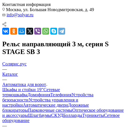
Контактная информация
Москва, ул. Большая Новодмитровская, д. 49
info@solyar.ru
Рельс направляющий 3 м, серия S
STAGE SB 3
Солярис.рус
—
Каталог
—
Автоматика для ворот
Шкафы и стойки 19"
Сетевые
термошкафы
Домофония
Телефония
Устройства
безопасности
Устройства управления и
настройки
Автоматические двери
Дорожные
блокираторы
Парковочные системы
Оптическое оборудование
и аксессуары
Шлагбаумы
СКУД
Болларды
Турникеты
Сетевое
оборудование
—