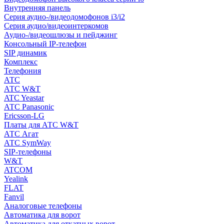
Внутренняя панель
Серия аудио-/видеодомофонов i3/i2
Серия аудио/видеоинтеркомов
Аудио-/видеошлюзы и пейджинг
Консольный IP-телефон
SIP динамик
Комплекс
Телефония
АТС
АТС W&T
ATC Yeastar
АТС Panasonic
Ericsson-LG
Платы для АТС W&T
АТС Агат
АТС SymWay
SIP-телефоны
W&T
ATCOM
Yealink
FLAT
Fanvil
Аналоговые телефоны
Автоматика для ворот
Автоматика для откатных ворот