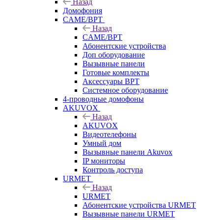
Назад
Домофония
CAME/BPT
Назад
CAME/BPT
Абонентские устройства
Доп оборудование
Вызывные панели
Готовые комплекты
Аксессуары BPT
Системное оборудование
4-проводные домофоны
AKUVOX
Назад
AKUVOX
Видеотелефоны
Умный дом
Вызывные панели Akuvox
IP мониторы
Контроль доступа
URMET
Назад
URMET
Абонентские устройства URMET
Вызывные панели URMET