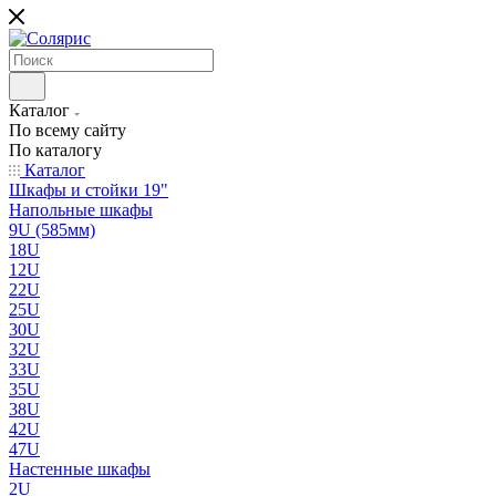
Каталог
По всему сайту
По каталогу
Каталог
Шкафы и стойки 19"
Напольные шкафы
9U (585мм)
18U
12U
22U
25U
30U
32U
33U
35U
38U
42U
47U
Настенные шкафы
2U