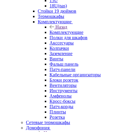
15U
18U(nas)
Стойки 19 дюймов
Термошкафы
Комплектующие
Назад
Комплектующие
Полки для шкафов
Акссесуары
Колпачки
Заземление
Винты
Фальш панель
Патч-панели
Кабельные организаторы
Блоки розеток
Вентиляторы
Инструменты
Амфенолы
Кросс-боксы
Патч-корды
Плинты
Розетка
Сетевые термошкафы
Домофония