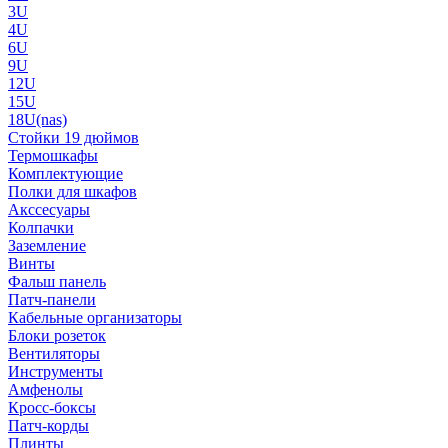
3U
4U
6U
9U
12U
15U
18U(nas)
Стойки 19 дюймов
Термошкафы
Комплектующие
Полки для шкафов
Акссесуары
Колпачки
Заземление
Винты
Фальш панель
Патч-панели
Кабельные организаторы
Блоки розеток
Вентиляторы
Инструменты
Амфенолы
Кросс-боксы
Патч-корды
Плинты