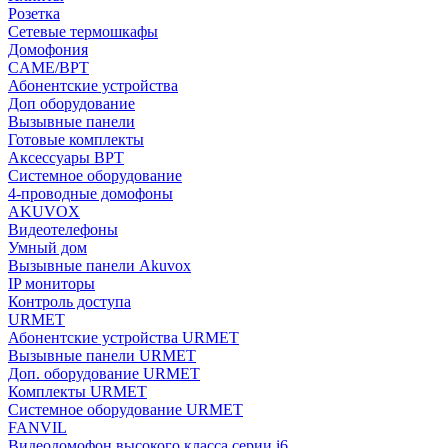
Розетка
Сетевые термошкафы
Домофония
CAME/BPT
Абонентские устройства
Доп оборудование
Вызывные панели
Готовые комплекты
Аксессуары BPT
Системное оборудование
4-проводные домофоны
AKUVOX
Видеотелефоны
Умный дом
Вызывные панели Akuvox
IP мониторы
Контроль доступа
URMET
Абонентские устройства URMET
Вызывные панели URMET
Доп. оборудование URMET
Комплекты URMET
Системное оборудование URMET
FANVIL
Видеодомофон высокого класса серии i6