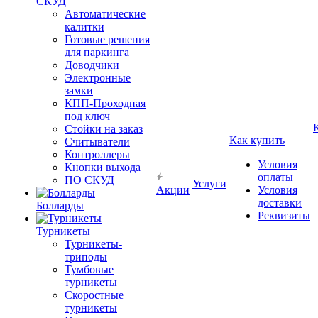
СКУД
Автоматические
калитки
Готовые решения
для паркинга
Доводчики
Электронные
замки
КПП-Проходная
под ключ
Стойки на заказ
Как купить
Считыватели
Контроллеры
Условия
Кнопки выхода
оплаты
ПО СКУД
Услуги
Акции
Условия
доставки
Болларды
Реквизиты
Турникеты
Турникеты-
триподы
Тумбовые
турникеты
Скоростные
турникеты