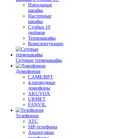
Напольные
шкафы
Настенные
шкафы
Стойки 19
дюймов
Термошкафы
Комплектующие
Сетевые термошкафы
Домофония
CAME/BPT
4-проводные
домофоны
AKUVOX
URMET
FANVIL
Телефония
АТС
SIP-телефоны
Аналоговые
телефоны