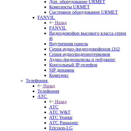
Доп. оборудование URMET
Комплекты URMET
Системное оборудование URMET
FANVIL
Назад
FANVIL
Видеодомофон высокого класса серии
i6
Внутренняя панель
Серия аудио-/видеодомофонов i3/i2
Серия аудио/видеоинтеркомов
Аудио-/видеошлюзы и пейджинг
Консольный IP-телефон
SIP динамик
Комплекс
Телефония
Назад
Телефония
АТС
Назад
АТС
АТС W&T
ATC Yeastar
АТС Panasonic
Ericsson-LG